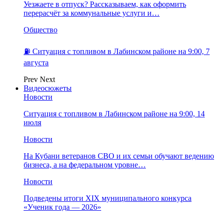
Уезжаете в отпуск? Рассказываем, как оформить
перерасчёт за коммунальные услуги и…
Общество
⛽️ Ситуация с топливом в Лабинском районе на 9:00, 7
августа
Prev
Next
Видеосюжеты
Новости
Ситуация с топливом в Лабинском районе на 9:00, 14
июля
Новости
На Кубани ветеранов СВО и их семьи обучают ведению
бизнеса, а на федеральном уровне…
Новости
Подведены итоги XIX муниципального конкурса
«Ученик года — 2026»