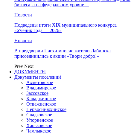
бизнеса, а на федеральном уровне…
Новости
Подведены итоги XIX муниципального конкурса
«Ученик года — 2026»
Новости
В преддверии Пасхи многие жители Лабинска
присоединились к акции «Твори добро!»
Prev
Next
ДОКУМЕНТЫ
Документы поселений
Ахметовское
Владимирское
Зассовское
Каладжинское
Отважненское
Первосинюхинское
Сладковское
Упорненское
Харьковское
Чамлыкское