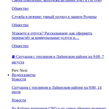
Смена поколений: молодежь активнее идет в Госдуму
Общество
Служба в резерве: умный подход к защите Родины
Общество
Уезжаете в отпуск? Рассказываем, как оформить
перерасчёт за коммунальные услуги и…
Общество
⛽️ Ситуация с топливом в Лабинском районе на 9:00, 7
августа
Prev
Next
Видеосюжеты
Новости
Ситуация с топливом в Лабинском районе на 9:00, 14
июля
Новости
На Кубани ветеранов СВО и их семьи обучают ведению