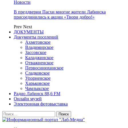
Новости
В преддверии Пасхи многие жители Лабинска
присоединились к акции «Твори добро!»
Prev
Next
ДОКУМЕНТЫ
Документы поселений
Ахметовское
Владимирское
Зассовское
Каладжинское
Отважненское
Первосинюхинское
Сладковское
Упорненское
Харьковское
Чамлыкское
Радио Лабинск 88,6 FM
Онлайн музей
Электронная фотовыставка