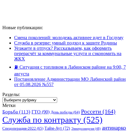
Новые публикации:
Смена поколений: молодежь активнее идет в Госдуму
Служба в резерве: умный подход к защите Родины
Уезжаете в отпуск? Рассказываем, как оформить
перерасчёт за коммунальные услуги и сэкономить на
ЖКХ
⛽️ Ситуация с топливом в Лабинском районе на 9:00, 7
августа
Постановление Администрации МО Лабинский район
от 05.08.2026 №557
Разделы:
Разделы:
Метки
Россети
(164)
Борьба
(113)
ГТО
(90)
День победы
(64)
Служба по контракту
(525)
антинарко
Спецоперация-2022
(65)
Тайм-Аут
(72)
Электроэнергия
(48)