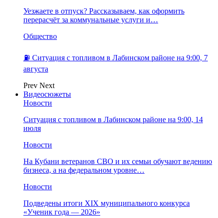
Уезжаете в отпуск? Рассказываем, как оформить
перерасчёт за коммунальные услуги и…
Общество
⛽️ Ситуация с топливом в Лабинском районе на 9:00, 7
августа
Prev
Next
Видеосюжеты
Новости
Ситуация с топливом в Лабинском районе на 9:00, 14
июля
Новости
На Кубани ветеранов СВО и их семьи обучают ведению
бизнеса, а на федеральном уровне…
Новости
Подведены итоги XIX муниципального конкурса
«Ученик года — 2026»