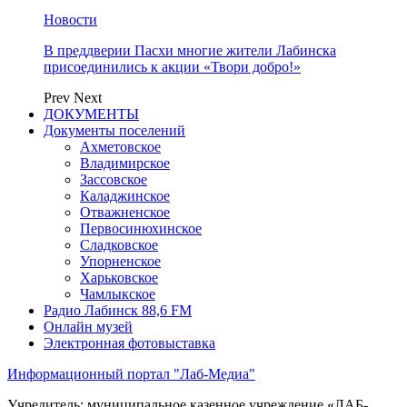
Новости
В преддверии Пасхи многие жители Лабинска
присоединились к акции «Твори добро!»
Prev
Next
ДОКУМЕНТЫ
Документы поселений
Ахметовское
Владимирское
Зассовское
Каладжинское
Отважненское
Первосинюхинское
Сладковское
Упорненское
Харьковское
Чамлыкское
Радио Лабинск 88,6 FM
Онлайн музей
Электронная фотовыставка
Информационный портал "Лаб-Медиа"
Учредитель: муниципальное казенное учреждение «ЛАБ-