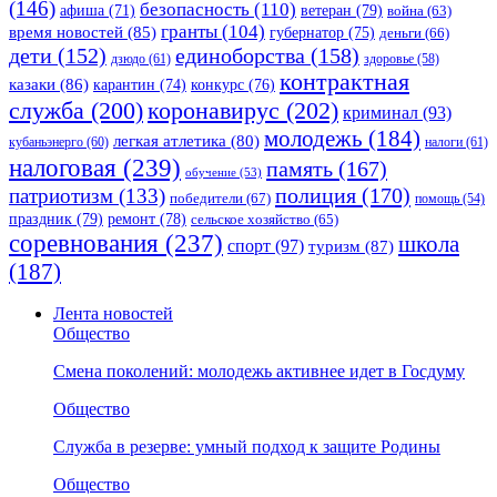
(146)
безопасность
(110)
ветеран
(79)
афиша
(71)
война
(63)
гранты
(104)
время новостей
(85)
губернатор
(75)
деньги
(66)
единоборства
(158)
дети
(152)
дзюдо
(61)
здоровье
(58)
контрактная
казаки
(86)
карантин
(74)
конкурс
(76)
коронавирус
(202)
служба
(200)
криминал
(93)
молодежь
(184)
легкая атлетика
(80)
кубаньэнерго
(60)
налоги
(61)
налоговая
(239)
память
(167)
обучение
(53)
полиция
(170)
патриотизм
(133)
победители
(67)
помощь
(54)
праздник
(79)
ремонт
(78)
сельское хозяйство
(65)
соревнования
(237)
школа
спорт
(97)
туризм
(87)
(187)
Лента новостей
Общество
Смена поколений: молодежь активнее идет в Госдуму
Общество
Служба в резерве: умный подход к защите Родины
Общество