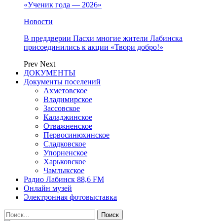
«Ученик года — 2026»
Новости
В преддверии Пасхи многие жители Лабинска
присоединились к акции «Твори добро!»
Prev
Next
ДОКУМЕНТЫ
Документы поселений
Ахметовское
Владимирское
Зассовское
Каладжинское
Отважненское
Первосинюхинское
Сладковское
Упорненское
Харьковское
Чамлыкское
Радио Лабинск 88,6 FM
Онлайн музей
Электронная фотовыставка