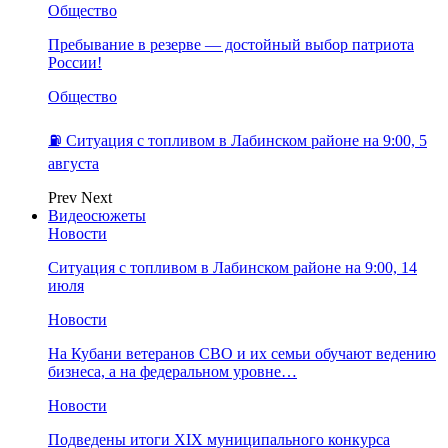
Общество
Пребывание в резерве — достойный выбор патриота
России!
Общество
⛽️ Ситуация с топливом в Лабинском районе на 9:00, 5
августа
Prev
Next
Видеосюжеты
Новости
Ситуация с топливом в Лабинском районе на 9:00, 14
июля
Новости
На Кубани ветеранов СВО и их семьи обучают ведению
бизнеса, а на федеральном уровне…
Новости
Подведены итоги XIX муниципального конкурса