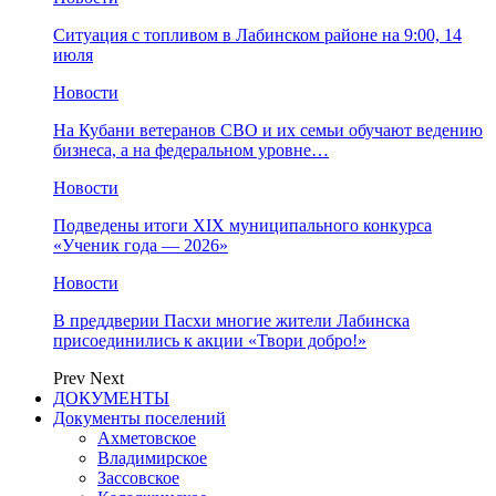
Ситуация с топливом в Лабинском районе на 9:00, 14
июля
Новости
На Кубани ветеранов СВО и их семьи обучают ведению
бизнеса, а на федеральном уровне…
Новости
Подведены итоги XIX муниципального конкурса
«Ученик года — 2026»
Новости
В преддверии Пасхи многие жители Лабинска
присоединились к акции «Твори добро!»
Prev
Next
ДОКУМЕНТЫ
Документы поселений
Ахметовское
Владимирское
Зассовское