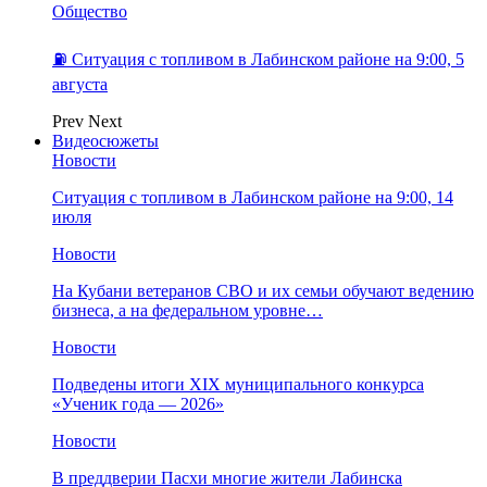
Общество
⛽️ Ситуация с топливом в Лабинском районе на 9:00, 5
августа
Prev
Next
Видеосюжеты
Новости
Ситуация с топливом в Лабинском районе на 9:00, 14
июля
Новости
На Кубани ветеранов СВО и их семьи обучают ведению
бизнеса, а на федеральном уровне…
Новости
Подведены итоги XIX муниципального конкурса
«Ученик года — 2026»
Новости
В преддверии Пасхи многие жители Лабинска