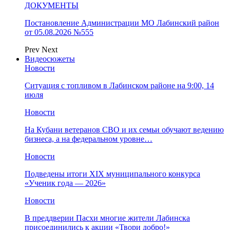
ДОКУМЕНТЫ
Постановление Администрации МО Лабинский район
от 05.08.2026 №555
Prev
Next
Видеосюжеты
Новости
Ситуация с топливом в Лабинском районе на 9:00, 14
июля
Новости
На Кубани ветеранов СВО и их семьи обучают ведению
бизнеса, а на федеральном уровне…
Новости
Подведены итоги XIX муниципального конкурса
«Ученик года — 2026»
Новости
В преддверии Пасхи многие жители Лабинска
присоединились к акции «Твори добро!»