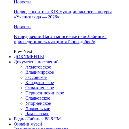
Новости
Подведены итоги XIX муниципального конкурса
«Ученик года — 2026»
Новости
В преддверии Пасхи многие жители Лабинска
присоединились к акции «Твори добро!»
Prev
Next
ДОКУМЕНТЫ
Документы поселений
Ахметовское
Владимирское
Зассовское
Каладжинское
Отважненское
Первосинюхинское
Сладковское
Упорненское
Харьковское
Чамлыкское
Радио Лабинск 88,6 FM
Онлайн музей