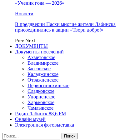
«Ученик года — 2026»
Новости
В преддверии Пасхи многие жители Лабинска
присоединились к акции «Твори добро!»
Prev
Next
ДОКУМЕНТЫ
Документы поселений
Ахметовское
Владимирское
Зассовское
Каладжинское
Отважненское
Первосинюхинское
Сладковское
Упорненское
Харьковское
Чамлыкское
Радио Лабинск 88,6 FM
Онлайн музей
Электронная фотовыставка