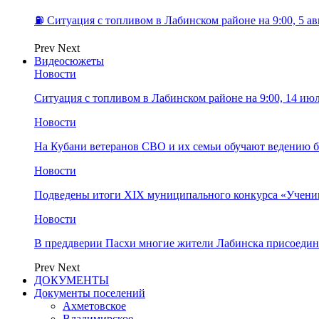
⛽️ Ситуация с топливом в Лабинском районе на 9:00, 5 ав
Prev
Next
Видеосюжеты
Новости
Ситуация с топливом в Лабинском районе на 9:00, 14 ию
Новости
На Кубани ветеранов СВО и их семьи обучают ведению б
Новости
Подведены итоги XIX муниципального конкурса «Учени
Новости
В преддверии Пасхи многие жители Лабинска присоедин
Prev
Next
ДОКУМЕНТЫ
Документы поселений
Ахметовское
Владимирское