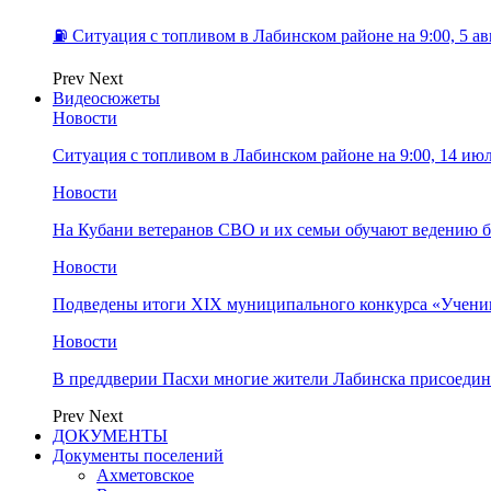
⛽️ Ситуация с топливом в Лабинском районе на 9:00, 5 ав
Prev
Next
Видеосюжеты
Новости
Ситуация с топливом в Лабинском районе на 9:00, 14 ию
Новости
На Кубани ветеранов СВО и их семьи обучают ведению б
Новости
Подведены итоги XIX муниципального конкурса «Учени
Новости
В преддверии Пасхи многие жители Лабинска присоедин
Prev
Next
ДОКУМЕНТЫ
Документы поселений
Ахметовское