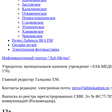
Зассовское
Каладжинское
Отважненское
Первосинюхинское
Сладковское
Упорненское
Харьковское
Чамлыкское
Радио Лабинск 88,6 FM
Онлайн музей
Электронная фотовыставка
Информационный портал "Лаб-Медиа"
Учредитель: муниципальное казенное учреждение «ЛАБ-МЕДИА»
176).
Главный редактор: Гальцова Т.М.
Контакты редакции: электронная почта:
press@labinskadmin.ru
;
Выписка из реестра зарегистрированных СМИ: Эл № ФС77-7855
коммуникаций (Роскомнадзор).
12+