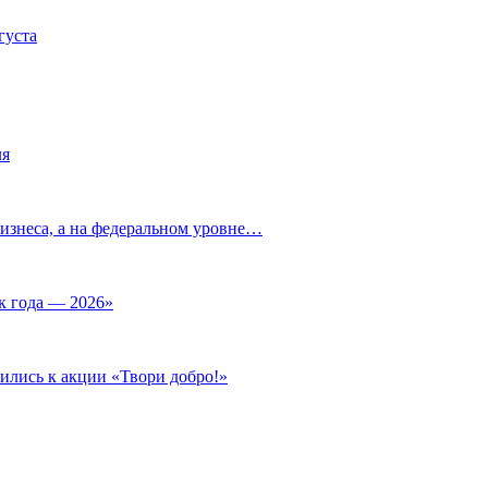
густа
ля
изнеса, а на федеральном уровне…
к года — 2026»
ились к акции «Твори добро!»