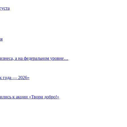
густа
ля
изнеса, а на федеральном уровне…
к года — 2026»
ились к акции «Твори добро!»