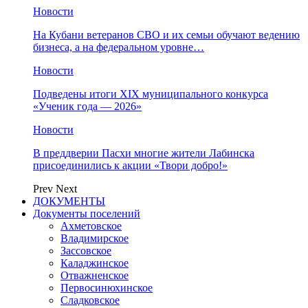
Новости
На Кубани ветеранов СВО и их семьи обучают ведению
бизнеса, а на федеральном уровне…
Новости
Подведены итоги XIX муниципального конкурса
«Ученик года — 2026»
Новости
В преддверии Пасхи многие жители Лабинска
присоединились к акции «Твори добро!»
Prev
Next
ДОКУМЕНТЫ
Документы поселений
Ахметовское
Владимирское
Зассовское
Каладжинское
Отважненское
Первосинюхинское
Сладковское