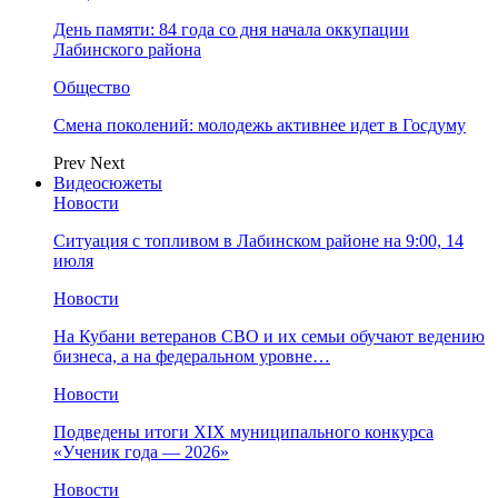
День памяти: 84 года со дня начала оккупации
Лабинского района
Общество
Смена поколений: молодежь активнее идет в Госдуму
Prev
Next
Видеосюжеты
Новости
Ситуация с топливом в Лабинском районе на 9:00, 14
июля
Новости
На Кубани ветеранов СВО и их семьи обучают ведению
бизнеса, а на федеральном уровне…
Новости
Подведены итоги XIX муниципального конкурса
«Ученик года — 2026»
Новости