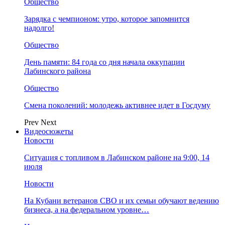
Общество
Зарядка с чемпионом: утро, которое запомнится
надолго!
Общество
День памяти: 84 года со дня начала оккупации
Лабинского района
Общество
Смена поколений: молодежь активнее идет в Госдуму
Prev
Next
Видеосюжеты
Новости
Ситуация с топливом в Лабинском районе на 9:00, 14
июля
Новости
На Кубани ветеранов СВО и их семьи обучают ведению
бизнеса, а на федеральном уровне…