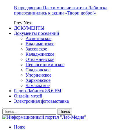
В преддверии Пасхи многие жители Лабинска
присоединились к акции «Твори добро!»
Prev
Next
ДОКУМЕНТЫ
Документы поселений
Ахметовское
Владимирское
Зассовское
Каладжинское
Отважненское
Первосинюхинское
Сладковское
Упорненское
Харьковское
Чамлыкское
Радио Лабинск 88,6 FM
Онлайн музей
Электронная фотовыставка
Home