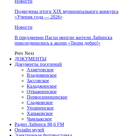
Новости
Подведены итоги XIX муниципального конкурса
«Ученик года — 2026»
Новости
В преддверии Пасхи многие жители Лабинска
присоединились к акции «Твори добро!»
Prev
Next
ДОКУМЕНТЫ
Документы поселений
Ахметовское
Владимирское
Зассовское
Каладжинское
Отважненское
Первосинюхинское
Сладковское
Упорненское
Харьковское
Чамлыкское
Радио Лабинск 88,6 FM
Онлайн музей
Электронная фотовыставка