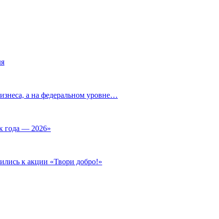
ля
изнеса, а на федеральном уровне…
к года — 2026»
ились к акции «Твори добро!»