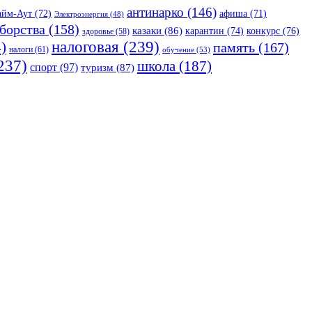
антинарко
(146)
айм-Аут
(72)
афиша
(71)
Электроэнергия
(48)
борства
(158)
казаки
(86)
карантин
(74)
конкурс
(76)
здоровье
(58)
налоговая
(239)
)
память
(167)
налоги
(61)
обучение
(53)
237)
школа
(187)
спорт
(97)
туризм
(87)