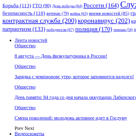
Слу
Россети
(164)
Борьба
(113)
ГТО
(90)
День победы
(64)
безопасность
(110)
гр
ветеран
(79)
время новостей
(85)
война
(63)
коронавирус
(202)
контрактная служба
(200)
к
полиция
(170)
патриотизм
(133)
победители
(67)
помощь
(54)
Лента новостей
Общество
8 августа — День физкультурника в России!
Общество
Зарядка с чемпионом: утро, которое запомнится надолго!
Общество
День памяти: 84 года со дня начала оккупации Лабинског
Общество
Смена поколений: молодежь активнее идет в Госдуму
Prev
Next
Видеосюжеты