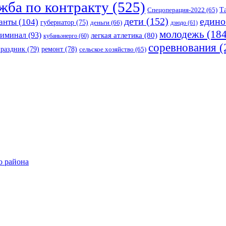
жба по контракту
(525)
Спецоперация-2022
(65)
Т
едино
дети
(152)
анты
(104)
губернатор
(75)
деньги
(66)
дзюдо
(61)
молодежь
(184
риминал
(93)
легкая атлетика
(80)
кубаньэнерго
(60)
соревнования
(
праздник
(79)
ремонт
(78)
сельское хозяйство
(65)
о района