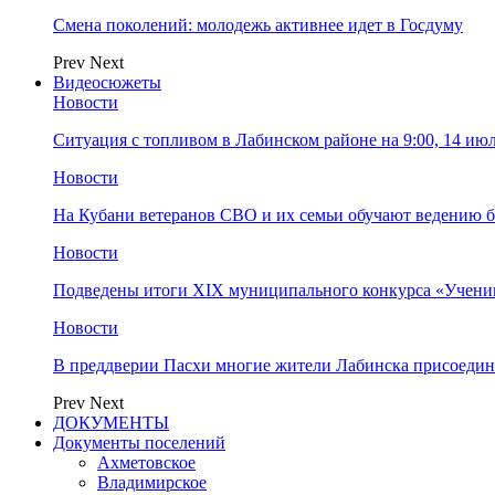
Смена поколений: молодежь активнее идет в Госдуму
Prev
Next
Видеосюжеты
Новости
Ситуация с топливом в Лабинском районе на 9:00, 14 ию
Новости
На Кубани ветеранов СВО и их семьи обучают ведению б
Новости
Подведены итоги XIX муниципального конкурса «Учени
Новости
В преддверии Пасхи многие жители Лабинска присоедин
Prev
Next
ДОКУМЕНТЫ
Документы поселений
Ахметовское
Владимирское