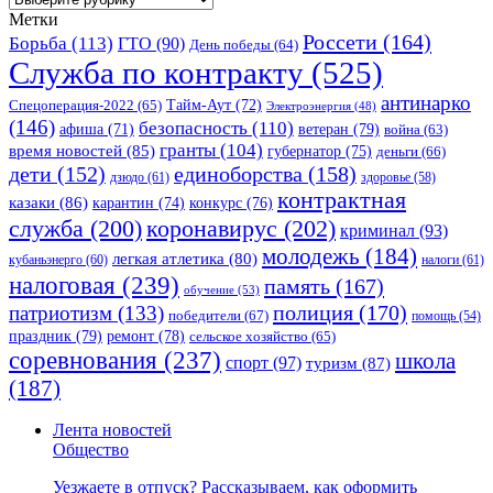
Метки
Россети
(164)
Борьба
(113)
ГТО
(90)
День победы
(64)
Служба по контракту
(525)
антинарко
Спецоперация-2022
(65)
Тайм-Аут
(72)
Электроэнергия
(48)
(146)
безопасность
(110)
ветеран
(79)
афиша
(71)
война
(63)
гранты
(104)
время новостей
(85)
губернатор
(75)
деньги
(66)
единоборства
(158)
дети
(152)
дзюдо
(61)
здоровье
(58)
контрактная
казаки
(86)
карантин
(74)
конкурс
(76)
коронавирус
(202)
служба
(200)
криминал
(93)
молодежь
(184)
легкая атлетика
(80)
кубаньэнерго
(60)
налоги
(61)
налоговая
(239)
память
(167)
обучение
(53)
полиция
(170)
патриотизм
(133)
победители
(67)
помощь
(54)
праздник
(79)
ремонт
(78)
сельское хозяйство
(65)
соревнования
(237)
школа
спорт
(97)
туризм
(87)
(187)
Лента новостей
Общество
Уезжаете в отпуск? Рассказываем, как оформить