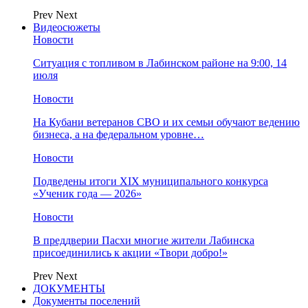
Prev
Next
Видеосюжеты
Новости
Ситуация с топливом в Лабинском районе на 9:00, 14
июля
Новости
На Кубани ветеранов СВО и их семьи обучают ведению
бизнеса, а на федеральном уровне…
Новости
Подведены итоги XIX муниципального конкурса
«Ученик года — 2026»
Новости
В преддверии Пасхи многие жители Лабинска
присоединились к акции «Твори добро!»
Prev
Next
ДОКУМЕНТЫ
Документы поселений