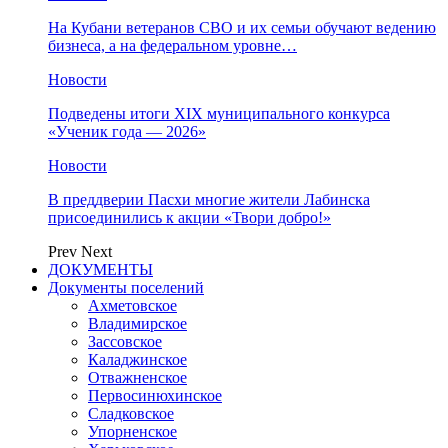
На Кубани ветеранов СВО и их семьи обучают ведению
бизнеса, а на федеральном уровне…
Новости
Подведены итоги XIX муниципального конкурса
«Ученик года — 2026»
Новости
В преддверии Пасхи многие жители Лабинска
присоединились к акции «Твори добро!»
Prev
Next
ДОКУМЕНТЫ
Документы поселений
Ахметовское
Владимирское
Зассовское
Каладжинское
Отважненское
Первосинюхинское
Сладковское
Упорненское