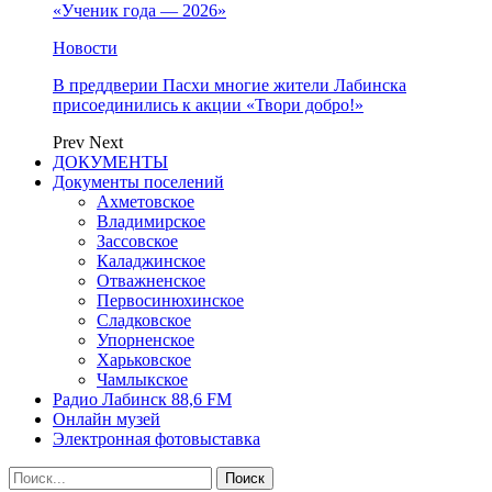
«Ученик года — 2026»
Новости
В преддверии Пасхи многие жители Лабинска
присоединились к акции «Твори добро!»
Prev
Next
ДОКУМЕНТЫ
Документы поселений
Ахметовское
Владимирское
Зассовское
Каладжинское
Отважненское
Первосинюхинское
Сладковское
Упорненское
Харьковское
Чамлыкское
Радио Лабинск 88,6 FM
Онлайн музей
Электронная фотовыставка