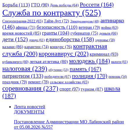
Россети
(164)
Борьба
(113)
ГТО
(90)
День победы
(64)
Служба по контракту
(525)
антинарко
Спецоперация-2022
(65)
Тайм-Аут
(72)
Электроэнергия
(48)
(146)
безопасность
(110)
ветеран
(79)
афиша
(71)
война
(63)
гранты
(104)
время новостей
(85)
губернатор
(75)
деньги
(66)
единоборства
(158)
дети
(152)
дзюдо
(61)
здоровье
(58)
контрактная
казаки
(86)
карантин
(74)
конкурс
(76)
коронавирус
(202)
служба
(200)
криминал
(93)
молодежь
(184)
легкая атлетика
(80)
кубаньэнерго
(60)
налоги
(61)
налоговая
(239)
память
(167)
обучение
(53)
полиция
(170)
патриотизм
(133)
победители
(67)
помощь
(54)
праздник
(79)
ремонт
(78)
сельское хозяйство
(65)
соревнования
(237)
школа
спорт
(97)
туризм
(87)
(187)
Лента новостей
ДОКУМЕНТЫ
Постановление Администрации МО Лабинский район
от 05.08.2026 №557