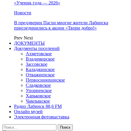
«Ученик года — 2026»
Новости
В преддверии Пасхи многие жители Лабинска
присоединились к акции «Твори добро!»
Prev
Next
ДОКУМЕНТЫ
Документы поселений
Ахметовское
Владимирское
Зассовское
Каладжинское
Отважненское
Первосинюхинское
Сладковское
Упорненское
Харьковское
Чамлыкское
Радио Лабинск 88,6 FM
Онлайн музей
Электронная фотовыставка