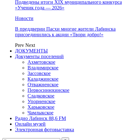
Подведены итоги XIX муниципального конкурса
«Ученик года — 2026»
Новости
В преддверии Пасхи многие жители Лабинска
присоединились к акции «Твори добро!»
Prev
Next
ДОКУМЕНТЫ
Документы поселений
Ахметовское
Владимирское
Зассовское
Каладжинское
Отважненское
Первосинюхинское
Сладковское
Упорненское
Харьковское
Чамлыкское
Радио Лабинск 88,6 FM
Онлайн музей
Электронная фотовыставка