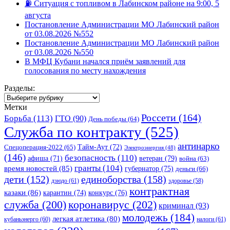
⛽️ Ситуация с топливом в Лабинском районе на 9:00, 5
августа
Постановление Администрации МО Лабинский район
от 03.08.2026 №552
Постановление Администрации МО Лабинский район
от 03.08.2026 №550
В МФЦ Кубани начался приём заявлений для
голосования по месту нахождения
Разделы:
Разделы:
Метки
Россети
(164)
Борьба
(113)
ГТО
(90)
День победы
(64)
Служба по контракту
(525)
антинарко
Спецоперация-2022
(65)
Тайм-Аут
(72)
Электроэнергия
(48)
(146)
безопасность
(110)
ветеран
(79)
афиша
(71)
война
(63)
гранты
(104)
время новостей
(85)
губернатор
(75)
деньги
(66)
единоборства
(158)
дети
(152)
дзюдо
(61)
здоровье
(58)
контрактная
казаки
(86)
карантин
(74)
конкурс
(76)
коронавирус
(202)
служба
(200)
криминал
(93)
молодежь
(184)
легкая атлетика
(80)
кубаньэнерго
(60)
налоги
(61)