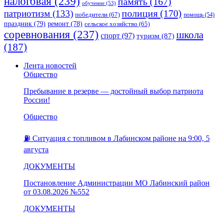
налоговая
(239)
память
(167)
обучение
(53)
полиция
(170)
патриотизм
(133)
победители
(67)
помощь
(54)
праздник
(79)
ремонт
(78)
сельское хозяйство
(65)
соревнования
(237)
школа
спорт
(97)
туризм
(87)
(187)
Лента новостей
Общество
Пребывание в резерве — достойный выбор патриота
России!
Общество
⛽️ Ситуация с топливом в Лабинском районе на 9:00, 5
августа
ДОКУМЕНТЫ
Постановление Администрации МО Лабинский район
от 03.08.2026 №552
ДОКУМЕНТЫ