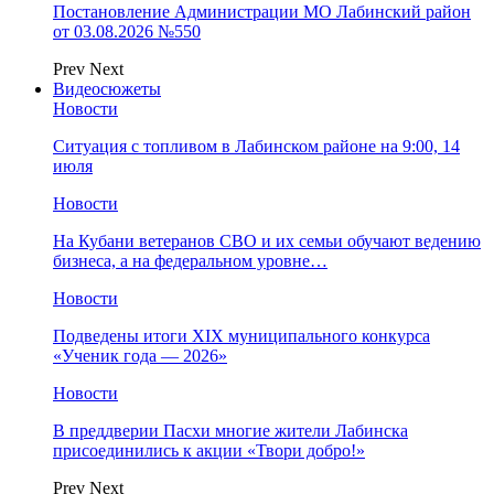
Постановление Администрации МО Лабинский район
от 03.08.2026 №550
Prev
Next
Видеосюжеты
Новости
Ситуация с топливом в Лабинском районе на 9:00, 14
июля
Новости
На Кубани ветеранов СВО и их семьи обучают ведению
бизнеса, а на федеральном уровне…
Новости
Подведены итоги XIX муниципального конкурса
«Ученик года — 2026»
Новости
В преддверии Пасхи многие жители Лабинска
присоединились к акции «Твори добро!»
Prev
Next