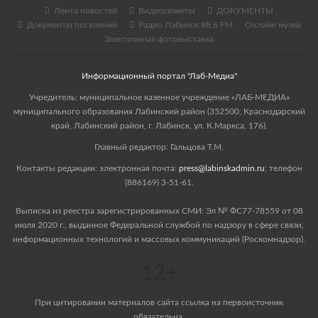
Лента новостей
Видеосюжеты
ДОКУМЕНТЫ
Документы поселений
Радио Лабинск 88,6 FM
Онлайн музей
Электронная фотовыставка
Информационный портал "Лаб-Медиа"
Учредитель: муниципальное казенное учреждение «ЛАБ-МЕДИА»
муниципального образования Лабинский район (352500, Краснодарский
край, Лабинский район, г. Лабинск, ул. К.Маркса, 176).
Главный редактор: Гальцова Т.М.
Контакты редакции: электронная почта:
press@labinskadmin.ru
; телефон
(886169) 3-51-61.
Выписка из реестра зарегистрированных СМИ: Эл № ФС77-78559 от 08
июля 2020 г., выданное Федеральной службой по надзору в сфере связи,
информационных технологий и массовых коммуникаций (Роскомнадзор).
12+
При цитировании материалов сайта ссылка на первоисточник
обязательна.