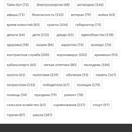
Тайм-Аут
(72)
Электроэнергия
(48)
антинарко
(146)
афиша
(71)
безопасность
(110)
ветеран
(79)
война
(63)
время новостей
(85)
гранты
(104)
губернатор
(75)
деньги
(66)
дети
(152)
дзюдо
(61)
единоборства
(158)
здоровье
(58)
казаки
(86)
карантин
(74)
конкурс
(76)
контрактная служба
(200)
коронавирус
(202)
криминал
(93)
кубаньэнерго
(60)
легкая атлетика
(80)
молодежь
(184)
налоги
(61)
налоговая
(239)
обучение
(53)
память
(167)
патриотизм
(133)
победители
(67)
полиция
(170)
помощь
(54)
праздник
(79)
ремонт
(78)
сельское хозяйство
(65)
соревнования
(237)
спорт
(97)
туризм
(87)
школа
(187)