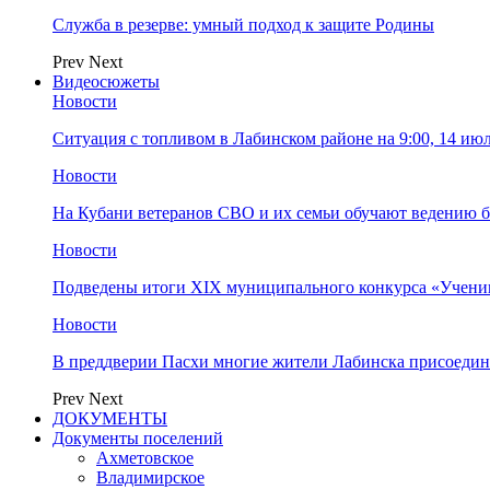
Служба в резерве: умный подход к защите Родины
Prev
Next
Видеосюжеты
Новости
Ситуация с топливом в Лабинском районе на 9:00, 14 ию
Новости
На Кубани ветеранов СВО и их семьи обучают ведению б
Новости
Подведены итоги XIX муниципального конкурса «Учени
Новости
В преддверии Пасхи многие жители Лабинска присоедин
Prev
Next
ДОКУМЕНТЫ
Документы поселений
Ахметовское
Владимирское