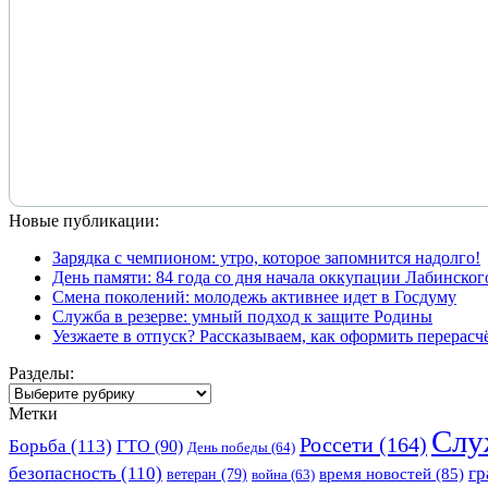
Новые публикации:
Зарядка с чемпионом: утро, которое запомнится надолго!
День памяти: 84 года со дня начала оккупации Лабинског
Смена поколений: молодежь активнее идет в Госдуму
Служба в резерве: умный подход к защите Родины
Уезжаете в отпуск? Рассказываем, как оформить перерас
Разделы:
Разделы:
Метки
Слу
Россети
(164)
Борьба
(113)
ГТО
(90)
День победы
(64)
безопасность
(110)
гр
ветеран
(79)
время новостей
(85)
война
(63)