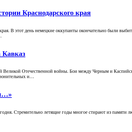
истории Краснодарского края
о края. В этот день немецкие оккупанты окончательно были выб
…
а Кавказ
ий Великой Отечественной войны. Бои между Черным и Каспийск
боронительных и…
ся…»
годня. Стремительно летящие годы многое стирают из памяти люд