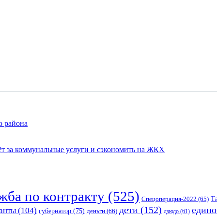
о района
чёт за коммунальные услуги и сэкономить на ЖКХ
жба по контракту
(525)
Спецоперация-2022
(65)
Т
едино
дети
(152)
анты
(104)
губернатор
(75)
деньги
(66)
дзюдо
(61)