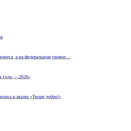
ля
изнеса, а на федеральном уровне…
к года — 2026»
ились к акции «Твори добро!»