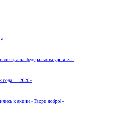
ля
изнеса, а на федеральном уровне…
к года — 2026»
ились к акции «Твори добро!»