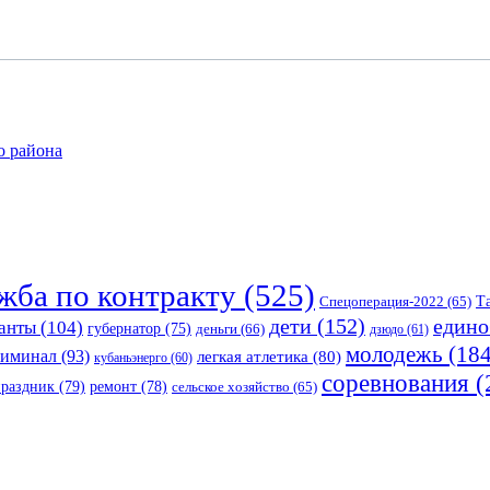
о района
жба по контракту
(525)
Спецоперация-2022
(65)
Т
едино
дети
(152)
анты
(104)
губернатор
(75)
деньги
(66)
дзюдо
(61)
молодежь
(184
риминал
(93)
легкая атлетика
(80)
кубаньэнерго
(60)
соревнования
(
праздник
(79)
ремонт
(78)
сельское хозяйство
(65)