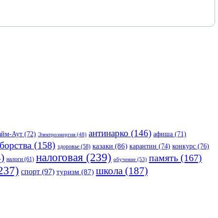
антинарко
(146)
айм-Аут
(72)
афиша
(71)
Электроэнергия
(48)
борства
(158)
казаки
(86)
карантин
(74)
конкурс
(76)
здоровье
(58)
налоговая
(239)
)
память
(167)
налоги
(61)
обучение
(53)
237)
школа
(187)
спорт
(97)
туризм
(87)