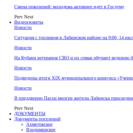
Смена поколений: молодежь активнее идет в Госдуму
Prev
Next
Видеосюжеты
Новости
Ситуация с топливом в Лабинском районе на 9:00, 14 ию
Новости
На Кубани ветеранов СВО и их семьи обучают ведению б
Новости
Подведены итоги XIX муниципального конкурса «Учени
Новости
В преддверии Пасхи многие жители Лабинска присоедин
Prev
Next
ДОКУМЕНТЫ
Документы поселений
Ахметовское
Владимирское