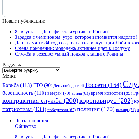
Новые публикации:
8 августа — День физкультурника в России!
Зарядка с чемпионом: утро, которое запомнится надолго!
День памяти: 84 года со дня начала оккупации Лабинског
Смена поколений: молодежь активнее идет в Госдуму
Служба в резерве: умный подход к защите Родины
Разделы:
Разделы:
Метки
Слу
Россети
(164)
Борьба
(113)
ГТО
(90)
День победы
(64)
безопасность
(110)
гр
ветеран
(79)
время новостей
(85)
война
(63)
коронавирус
(202)
контрактная служба
(200)
к
полиция
(170)
патриотизм
(133)
победители
(67)
помощь
(54)
Лента новостей
Общество
8 августа — День физкультурника в России!