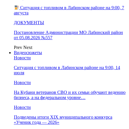
Ситуация с топливом в Лабинском районе на 9:00, 7
августа
ДОКУМЕНТЫ
Постановление Администрации МО Лабинский район
от 05.08.2026 №557
Prev
Next
Видеосюжеты
Новости
Ситуация с топливом в Лабинском районе на 9:00, 14
июля
Новости
На Кубани ветеранов СВО и их семьи обучают ведению
бизнеса, а на федеральном уровне…
Новости
Подведены итоги XIX муниципального конкурса
«Ученик года — 2026»