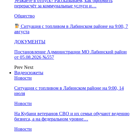
Уезжаете в отпуск? Рассказываем, как оформить
перерасчёт за коммунальные услуги и…
Общество
Ситуация с топливом в Лабинском районе на 9:00, 7
августа
ДОКУМЕНТЫ
Постановление Администрации МО Лабинский район
от 05.08.2026 №557
Prev
Next
Видеосюжеты
Новости
Ситуация с топливом в Лабинском районе на 9:00, 14
июля
Новости
На Кубани ветеранов СВО и их семьи обучают ведению
бизнеса, а на федеральном уровне…
Новости