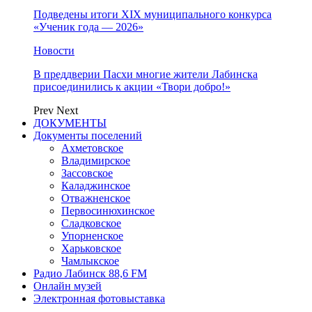
Подведены итоги XIX муниципального конкурса
«Ученик года — 2026»
Новости
В преддверии Пасхи многие жители Лабинска
присоединились к акции «Твори добро!»
Prev
Next
ДОКУМЕНТЫ
Документы поселений
Ахметовское
Владимирское
Зассовское
Каладжинское
Отважненское
Первосинюхинское
Сладковское
Упорненское
Харьковское
Чамлыкское
Радио Лабинск 88,6 FM
Онлайн музей
Электронная фотовыставка