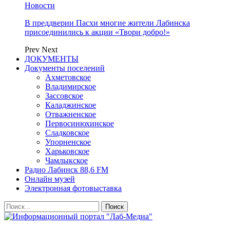
Новости
В преддверии Пасхи многие жители Лабинска
присоединились к акции «Твори добро!»
Prev
Next
ДОКУМЕНТЫ
Документы поселений
Ахметовское
Владимирское
Зассовское
Каладжинское
Отважненское
Первосинюхинское
Сладковское
Упорненское
Харьковское
Чамлыкское
Радио Лабинск 88,6 FM
Онлайн музей
Электронная фотовыставка