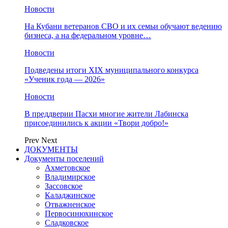
Новости
На Кубани ветеранов СВО и их семьи обучают ведению
бизнеса, а на федеральном уровне…
Новости
Подведены итоги XIX муниципального конкурса
«Ученик года — 2026»
Новости
В преддверии Пасхи многие жители Лабинска
присоединились к акции «Твори добро!»
Prev
Next
ДОКУМЕНТЫ
Документы поселений
Ахметовское
Владимирское
Зассовское
Каладжинское
Отважненское
Первосинюхинское
Сладковское