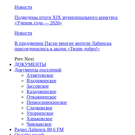
Новости
Подведены итоги XIX муниципального конкурса
«Ученик года — 2026»
Новости
В преддверии Пасхи многие жители Лабинска
присоединились к акции «Твори добро!»
Prev
Next
ДОКУМЕНТЫ
Документы поселений
Ахметовское
Владимирское
Зассовское
Каладжинское
Отважненское
Первосинюхинское
Сладковское
Упорненское
Харьковское
Чамлыкское
Радио Лабинск 88,6 FM
Онлайн музей