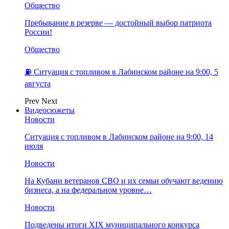
Общество
Пребывание в резерве — достойный выбор патриота
России!
Общество
⛽️ Ситуация с топливом в Лабинском районе на 9:00, 5
августа
Prev
Next
Видеосюжеты
Новости
Ситуация с топливом в Лабинском районе на 9:00, 14
июля
Новости
На Кубани ветеранов СВО и их семьи обучают ведению
бизнеса, а на федеральном уровне…
Новости
Подведены итоги XIX муниципального конкурса