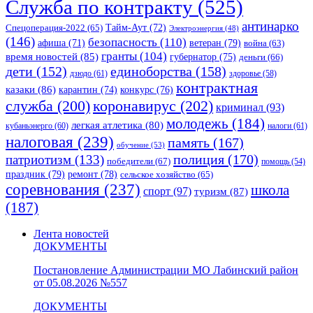
Служба по контракту
(525)
антинарко
Спецоперация-2022
(65)
Тайм-Аут
(72)
Электроэнергия
(48)
(146)
безопасность
(110)
ветеран
(79)
афиша
(71)
война
(63)
гранты
(104)
время новостей
(85)
губернатор
(75)
деньги
(66)
единоборства
(158)
дети
(152)
дзюдо
(61)
здоровье
(58)
контрактная
казаки
(86)
карантин
(74)
конкурс
(76)
коронавирус
(202)
служба
(200)
криминал
(93)
молодежь
(184)
легкая атлетика
(80)
кубаньэнерго
(60)
налоги
(61)
налоговая
(239)
память
(167)
обучение
(53)
полиция
(170)
патриотизм
(133)
победители
(67)
помощь
(54)
праздник
(79)
ремонт
(78)
сельское хозяйство
(65)
соревнования
(237)
школа
спорт
(97)
туризм
(87)
(187)
Лента новостей
ДОКУМЕНТЫ
Постановление Администрации МО Лабинский район
от 05.08.2026 №557
ДОКУМЕНТЫ