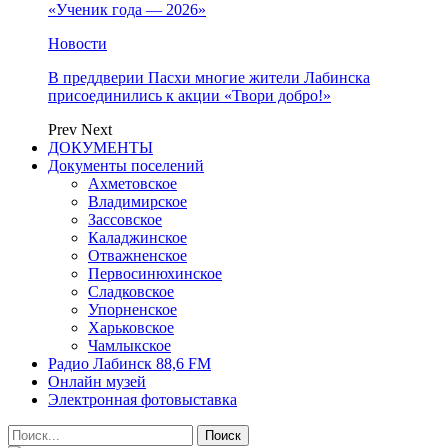
«Ученик года — 2026»
Новости
В преддверии Пасхи многие жители Лабинска
присоединились к акции «Твори добро!»
Prev
Next
ДОКУМЕНТЫ
Документы поселений
Ахметовское
Владимирское
Зассовское
Каладжинское
Отважненское
Первосинюхинское
Сладковское
Упорненское
Харьковское
Чамлыкское
Радио Лабинск 88,6 FM
Онлайн музей
Электронная фотовыставка