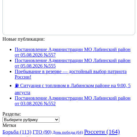
Новые публикации:
Постановление Администрации МО Лабинский район
от 05.08.2026 №557
Постановление Администрации МО Лабинский район
от 05.08.2026 №555
Пребывание в резерве — достойный выбор патриота
России!
⛽️ Ситуация с топливом в Лабинском районе на 9:00, 5
августа
Постановление Администрации МО Лабинский район
от 03.08.2026 №552
Разделы:
Разделы:
Метки
Россети
(164)
Борьба
(113)
ГТО
(90)
День победы
(64)