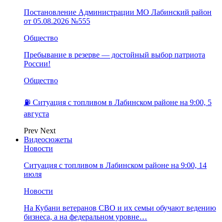
Постановление Администрации МО Лабинский район
от 05.08.2026 №555
Общество
Пребывание в резерве — достойный выбор патриота
России!
Общество
⛽️ Ситуация с топливом в Лабинском районе на 9:00, 5
августа
Prev
Next
Видеосюжеты
Новости
Ситуация с топливом в Лабинском районе на 9:00, 14
июля
Новости
На Кубани ветеранов СВО и их семьи обучают ведению
бизнеса, а на федеральном уровне…