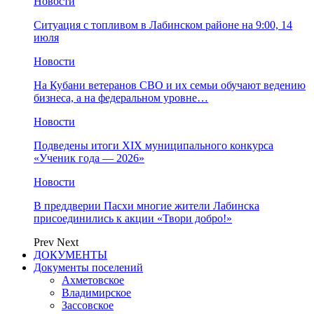
Новости
Ситуация с топливом в Лабинском районе на 9:00, 14
июля
Новости
На Кубани ветеранов СВО и их семьи обучают ведению
бизнеса, а на федеральном уровне…
Новости
Подведены итоги XIX муниципального конкурса
«Ученик года — 2026»
Новости
В преддверии Пасхи многие жители Лабинска
присоединились к акции «Твори добро!»
Prev
Next
ДОКУМЕНТЫ
Документы поселений
Ахметовское
Владимирское
Зассовское