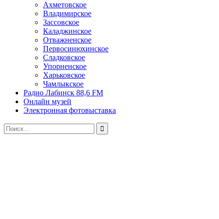
Ахметовское
Владимирское
Зассовское
Каладжинское
Отважненское
Первосинюхинское
Сладковское
Упорненское
Харьковское
Чамлыкское
Радио Лабинск 88,6 FM
Онлайн музей
Электронная фотовыставка