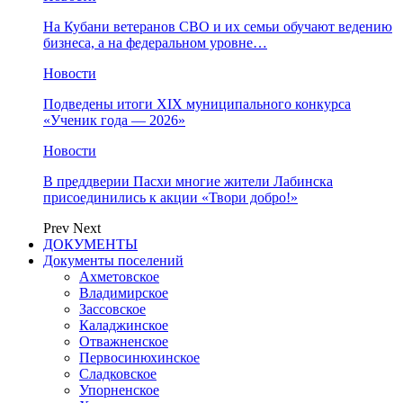
На Кубани ветеранов СВО и их семьи обучают ведению
бизнеса, а на федеральном уровне…
Новости
Подведены итоги XIX муниципального конкурса
«Ученик года — 2026»
Новости
В преддверии Пасхи многие жители Лабинска
присоединились к акции «Твори добро!»
Prev
Next
ДОКУМЕНТЫ
Документы поселений
Ахметовское
Владимирское
Зассовское
Каладжинское
Отважненское
Первосинюхинское
Сладковское
Упорненское