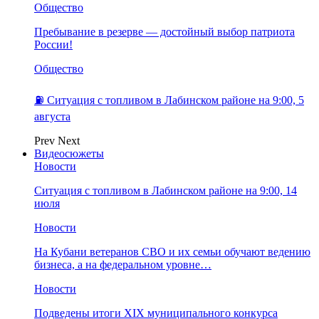
Общество
Пребывание в резерве — достойный выбор патриота
России!
Общество
⛽️ Ситуация с топливом в Лабинском районе на 9:00, 5
августа
Prev
Next
Видеосюжеты
Новости
Ситуация с топливом в Лабинском районе на 9:00, 14
июля
Новости
На Кубани ветеранов СВО и их семьи обучают ведению
бизнеса, а на федеральном уровне…
Новости
Подведены итоги XIX муниципального конкурса