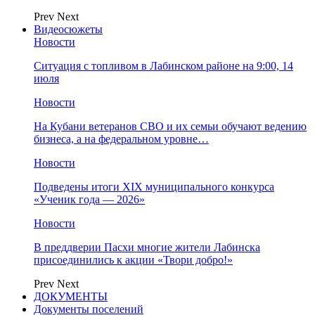
Prev
Next
Видеосюжеты
Новости
Ситуация с топливом в Лабинском районе на 9:00, 14
июля
Новости
На Кубани ветеранов СВО и их семьи обучают ведению
бизнеса, а на федеральном уровне…
Новости
Подведены итоги XIX муниципального конкурса
«Ученик года — 2026»
Новости
В преддверии Пасхи многие жители Лабинска
присоединились к акции «Твори добро!»
Prev
Next
ДОКУМЕНТЫ
Документы поселений