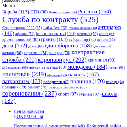
Метки
Россети
(164)
Борьба
(113)
ГТО
(90)
День победы
(64)
Служба по контракту
(525)
антинарко
Спецоперация-2022
(65)
Тайм-Аут
(72)
Электроэнергия
(48)
(146)
безопасность
(110)
ветеран
(79)
афиша
(71)
война
(63)
гранты
(104)
время новостей
(85)
губернатор
(75)
деньги
(66)
единоборства
(158)
дети
(152)
дзюдо
(61)
здоровье
(58)
контрактная
казаки
(86)
карантин
(74)
конкурс
(76)
коронавирус
(202)
служба
(200)
криминал
(93)
молодежь
(184)
легкая атлетика
(80)
кубаньэнерго
(60)
налоги
(61)
налоговая
(239)
память
(167)
обучение
(53)
полиция
(170)
патриотизм
(133)
победители
(67)
помощь
(54)
праздник
(79)
ремонт
(78)
сельское хозяйство
(65)
соревнования
(237)
школа
спорт
(97)
туризм
(87)
(187)
Лента новостей
ДОКУМЕНТЫ
Постановление Администрации МО Лабинский район