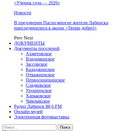
«Ученик года — 2026»
Новости
В преддверии Пасхи многие жители Лабинска
присоединились к акции «Твори добро!»
Prev
Next
ДОКУМЕНТЫ
Документы поселений
Ахметовское
Владимирское
Зассовское
Каладжинское
Отважненское
Первосинюхинское
Сладковское
Упорненское
Харьковское
Чамлыкское
Радио Лабинск 88,6 FM
Онлайн музей
Электронная фотовыставка