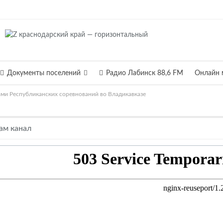
Документы поселений
Радио Лабинск 88,6 FM
Онлайн 
ами Республиканских соревнований во Владикавказе
ам канал