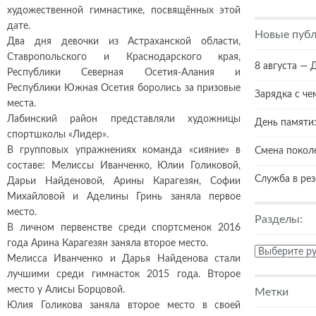
художественной гимнастике, посвящённых этой
дате.
Новые публ
Два дня девочки из Астраханской области,
Ставропольского и Краснодарского края,
8 августа — 
Республики Северная Осетия-Алания и
Республики Южная Осетия боролись за призовые
Зарядка с че
места.
Лабинский район представляли художницы
День памяти:
спортшколы «Лидер».
В групповых упражнениях команда «сияние» в
Смена покол
составе: Мелиссы Иванченко, Юлии Голиковой,
Служба в ре
Дарьи Найденовой, Арины Карагезян, Софии
Михайловой и Аделины Гринь заняла первое
место.
Разделы:
В личном первенстве среди спортсменок 2016
года Арина Карагезян заняла второе место.
Разделы:
Мелисса Иванченко и Дарья Найденова стали
лучшими среди гимнасток 2015 года. Второе
место у Алисы Борцовой.
Метки
Юлия Голикова заняла второе место в своей