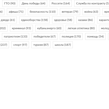
ГТО
(90)
День победы
(64)
Россети
(164)
Служба по контракту
(5
6)
афиша
(71)
безопасность
(110)
ветеран
(79)
война
(63)
вр
дзюдо
(61)
единоборства
(158)
здоровье
(58)
казаки
(86)
карант
202)
криминал
(93)
кубаньэнерго
(60)
легкая атлетика
(80)
моло
патриотизм
(133)
победители
(67)
полиция
(170)
помощь
(54)
(237)
спорт
(97)
туризм
(87)
школа
(187)