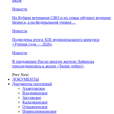
июля
Новости
На Кубани ветеранов СВО и их семьи обучают ведению
бизнеса, а на федеральном уровне…
Новости
Подведены итоги XIX муниципального конкурса
«Ученик года — 2026»
Новости
В преддверии Пасхи многие жители Лабинска
присоединились к акции «Твори добро!»
Prev
Next
ДОКУМЕНТЫ
Документы поселений
Ахметовское
Владимирское
Зассовское
Каладжинское
Отважненское
Первосинюхинское