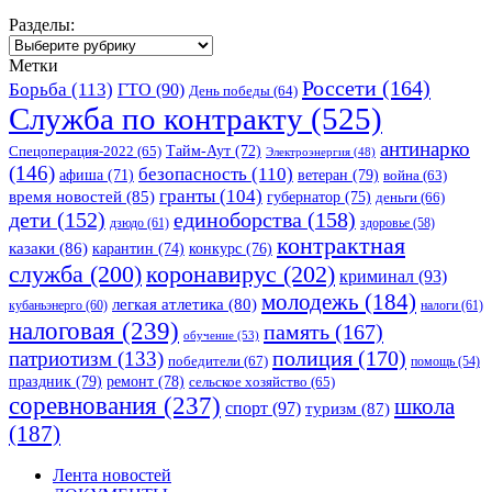
Разделы:
Разделы:
Метки
Россети
(164)
Борьба
(113)
ГТО
(90)
День победы
(64)
Служба по контракту
(525)
антинарко
Спецоперация-2022
(65)
Тайм-Аут
(72)
Электроэнергия
(48)
(146)
безопасность
(110)
ветеран
(79)
афиша
(71)
война
(63)
гранты
(104)
время новостей
(85)
губернатор
(75)
деньги
(66)
единоборства
(158)
дети
(152)
дзюдо
(61)
здоровье
(58)
контрактная
казаки
(86)
карантин
(74)
конкурс
(76)
коронавирус
(202)
служба
(200)
криминал
(93)
молодежь
(184)
легкая атлетика
(80)
кубаньэнерго
(60)
налоги
(61)
налоговая
(239)
память
(167)
обучение
(53)
полиция
(170)
патриотизм
(133)
победители
(67)
помощь
(54)
праздник
(79)
ремонт
(78)
сельское хозяйство
(65)
соревнования
(237)
школа
спорт
(97)
туризм
(87)
(187)
Лента новостей