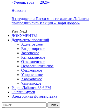
«Ученик года — 2026»
Новости
В преддверии Пасхи многие жители Лабинска
присоединились к акции «Твори добро!»
Prev
Next
ДОКУМЕНТЫ
Документы поселений
Ахметовское
Владимирское
Зассовское
Каладжинское
Отважненское
Первосинюхинское
Сладковское
Упорненское
Харьковское
Чамлыкское
Радио Лабинск 88,6 FM
Онлайн музей
Электронная фотовыставка