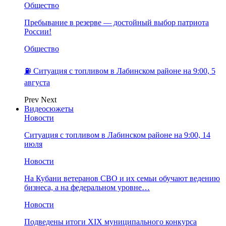
Общество
Пребывание в резерве — достойный выбор патриота
России!
Общество
⛽️ Ситуация с топливом в Лабинском районе на 9:00, 5
августа
Prev
Next
Видеосюжеты
Новости
Ситуация с топливом в Лабинском районе на 9:00, 14
июля
Новости
На Кубани ветеранов СВО и их семьи обучают ведению
бизнеса, а на федеральном уровне…
Новости
Подведены итоги XIX муниципального конкурса