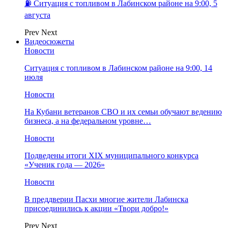
⛽️ Ситуация с топливом в Лабинском районе на 9:00, 5
августа
Prev
Next
Видеосюжеты
Новости
Ситуация с топливом в Лабинском районе на 9:00, 14
июля
Новости
На Кубани ветеранов СВО и их семьи обучают ведению
бизнеса, а на федеральном уровне…
Новости
Подведены итоги XIX муниципального конкурса
«Ученик года — 2026»
Новости
В преддверии Пасхи многие жители Лабинска
присоединились к акции «Твори добро!»
Prev
Next