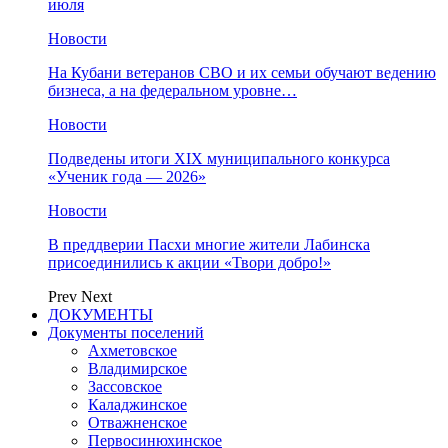
июля
Новости
На Кубани ветеранов СВО и их семьи обучают ведению
бизнеса, а на федеральном уровне…
Новости
Подведены итоги XIX муниципального конкурса
«Ученик года — 2026»
Новости
В преддверии Пасхи многие жители Лабинска
присоединились к акции «Твори добро!»
Prev
Next
ДОКУМЕНТЫ
Документы поселений
Ахметовское
Владимирское
Зассовское
Каладжинское
Отважненское
Первосинюхинское