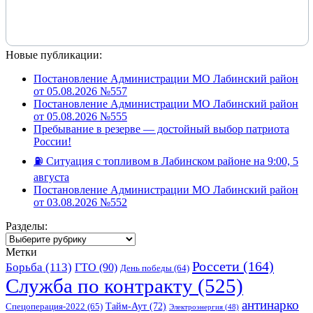
Новые публикации:
Постановление Администрации МО Лабинский район
от 05.08.2026 №557
Постановление Администрации МО Лабинский район
от 05.08.2026 №555
Пребывание в резерве — достойный выбор патриота
России!
⛽️ Ситуация с топливом в Лабинском районе на 9:00, 5
августа
Постановление Администрации МО Лабинский район
от 03.08.2026 №552
Разделы:
Разделы:
Метки
Россети
(164)
Борьба
(113)
ГТО
(90)
День победы
(64)
Служба по контракту
(525)
антинарко
Спецоперация-2022
(65)
Тайм-Аут
(72)
Электроэнергия
(48)