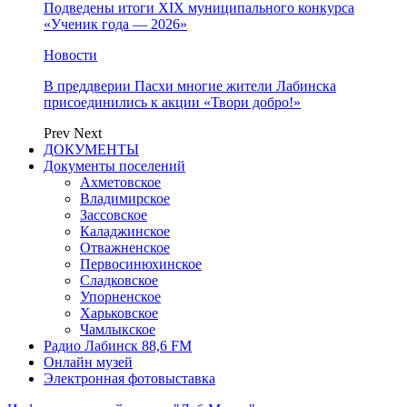
Подведены итоги XIX муниципального конкурса
«Ученик года — 2026»
Новости
В преддверии Пасхи многие жители Лабинска
присоединились к акции «Твори добро!»
Prev
Next
ДОКУМЕНТЫ
Документы поселений
Ахметовское
Владимирское
Зассовское
Каладжинское
Отважненское
Первосинюхинское
Сладковское
Упорненское
Харьковское
Чамлыкское
Радио Лабинск 88,6 FM
Онлайн музей
Электронная фотовыставка