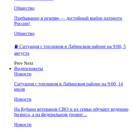
Общество
Пребывание в резерве — достойный выбор патриота
России!
Общество
⛽️ Ситуация с топливом в Лабинском районе на 9:00, 5
августа
Prev
Next
Видеосюжеты
Новости
Ситуация с топливом в Лабинском районе на 9:00, 14
июля
Новости
На Кубани ветеранов СВО и их семьи обучают ведению
бизнеса, а на федеральном уровне…
Новости