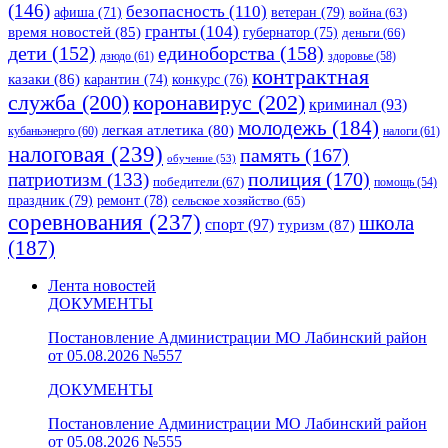
(146)
безопасность
(110)
ветеран
(79)
афиша
(71)
война
(63)
гранты
(104)
время новостей
(85)
губернатор
(75)
деньги
(66)
единоборства
(158)
дети
(152)
дзюдо
(61)
здоровье
(58)
контрактная
казаки
(86)
карантин
(74)
конкурс
(76)
коронавирус
(202)
служба
(200)
криминал
(93)
молодежь
(184)
легкая атлетика
(80)
кубаньэнерго
(60)
налоги
(61)
налоговая
(239)
память
(167)
обучение
(53)
полиция
(170)
патриотизм
(133)
победители
(67)
помощь
(54)
праздник
(79)
ремонт
(78)
сельское хозяйство
(65)
соревнования
(237)
школа
спорт
(97)
туризм
(87)
(187)
Лента новостей
ДОКУМЕНТЫ
Постановление Администрации МО Лабинский район
от 05.08.2026 №557
ДОКУМЕНТЫ
Постановление Администрации МО Лабинский район
от 05.08.2026 №555