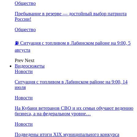
Общество
Пребывание в резерве — достойный выбор патриота
России!
Общество
⛽️ Ситуация с топливом в Лабинском районе на 9:00, 5
августа
Prev
Next
Видеосюжеты
Новости
Ситуация с топливом в Лабинском районе на 9:00, 14
июля
Новости
На Кубани ветеранов СВО и их семьи обучают ведению
бизнеса, а на федеральном уровне…
Новости
Подведены итоги XIX муниципального конкурса