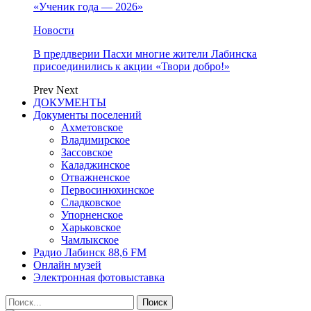
«Ученик года — 2026»
Новости
В преддверии Пасхи многие жители Лабинска
присоединились к акции «Твори добро!»
Prev
Next
ДОКУМЕНТЫ
Документы поселений
Ахметовское
Владимирское
Зассовское
Каладжинское
Отважненское
Первосинюхинское
Сладковское
Упорненское
Харьковское
Чамлыкское
Радио Лабинск 88,6 FM
Онлайн музей
Электронная фотовыставка