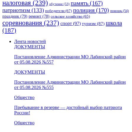
налоговая
(239)
память
(167)
обучение
(53)
полиция
(170)
патриотизм
(133)
победители
(67)
помощь
(54)
праздник
(79)
ремонт
(78)
сельское хозяйство
(65)
соревнования
(237)
школа
спорт
(97)
туризм
(87)
(187)
Лента новостей
ДОКУМЕНТЫ
Постановление Администрации МО Лабинский район
от 05.08.2026 №557
ДОКУМЕНТЫ
Постановление Администрации МО Лабинский район
от 05.08.2026 №555
Общество
Пребывание в резерве — достойный выбор патриота
России!
Общество