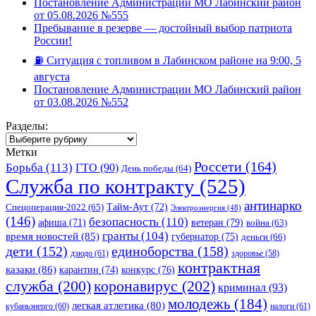
Постановление Администрации МО Лабинский район
от 05.08.2026 №555
Пребывание в резерве — достойный выбор патриота
России!
⛽️ Ситуация с топливом в Лабинском районе на 9:00, 5
августа
Постановление Администрации МО Лабинский район
от 03.08.2026 №552
Разделы:
Разделы:
Метки
Россети
(164)
Борьба
(113)
ГТО
(90)
День победы
(64)
Служба по контракту
(525)
антинарко
Спецоперация-2022
(65)
Тайм-Аут
(72)
Электроэнергия
(48)
(146)
безопасность
(110)
ветеран
(79)
афиша
(71)
война
(63)
гранты
(104)
время новостей
(85)
губернатор
(75)
деньги
(66)
единоборства
(158)
дети
(152)
дзюдо
(61)
здоровье
(58)
контрактная
казаки
(86)
карантин
(74)
конкурс
(76)
коронавирус
(202)
служба
(200)
криминал
(93)
молодежь
(184)
легкая атлетика
(80)
кубаньэнерго
(60)
налоги
(61)