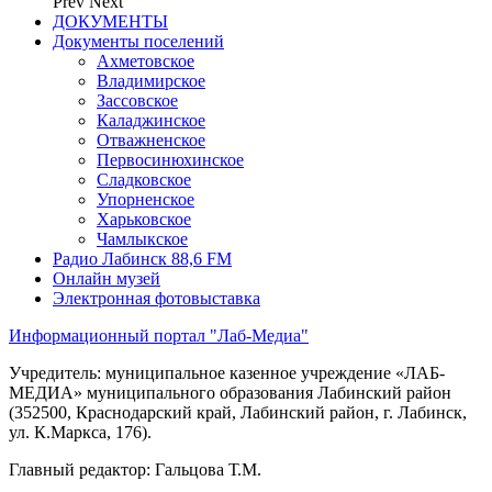
Prev
Next
ДОКУМЕНТЫ
Документы поселений
Ахметовское
Владимирское
Зассовское
Каладжинское
Отважненское
Первосинюхинское
Сладковское
Упорненское
Харьковское
Чамлыкское
Радио Лабинск 88,6 FM
Онлайн музей
Электронная фотовыставка
Информационный портал "Лаб-Медиа"
Учредитель: муниципальное казенное учреждение «ЛАБ-
МЕДИА» муниципального образования Лабинский район
(352500, Краснодарский край, Лабинский район, г. Лабинск,
ул. К.Маркса, 176).
Главный редактор: Гальцова Т.М.