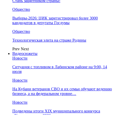
Стань защитником страны!
Общество
Выборы-2026: ЦИК зарегистрировал более 3000
кандидатов в депутаты Госдумы
Общество
Технологическая элита на страже Родины
Prev
Next
Видеосюжеты
Новости
Ситуация с топливом в Лабинском районе на 9:00, 14
июля
Новости
На Кубани ветеранов СВО и их семьи обучают ведению
бизнеса, а на федеральном уровне…
Новости
Подведены итоги XIX муниципального конкурса