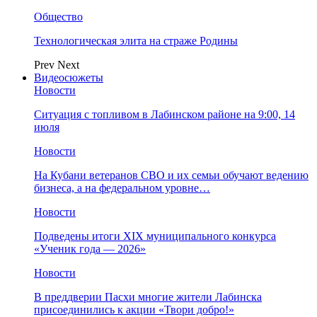
Общество
Технологическая элита на страже Родины
Prev
Next
Видеосюжеты
Новости
Ситуация с топливом в Лабинском районе на 9:00, 14
июля
Новости
На Кубани ветеранов СВО и их семьи обучают ведению
бизнеса, а на федеральном уровне…
Новости
Подведены итоги XIX муниципального конкурса
«Ученик года — 2026»
Новости
В преддверии Пасхи многие жители Лабинска
присоединились к акции «Твори добро!»