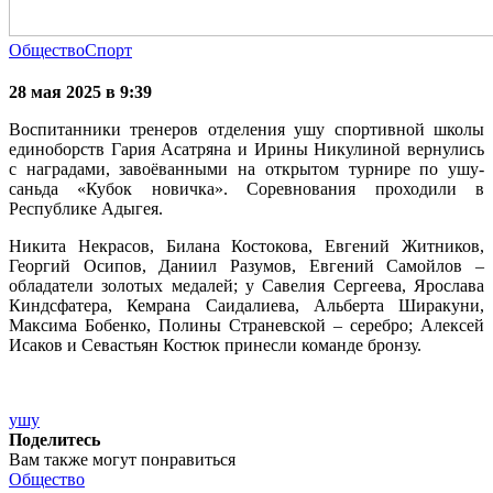
Общество
Спорт
28 мая 2025 в 9:39
Воспитанники тренеров отделения ушу спортивной школы
единоборств Гария Асатряна и Ирины Никулиной вернулись
с наградами, завоёванными на открытом турнире по ушу-
саньда «Кубок новичка». Соревнования проходили в
Республике Адыгея.
Никита Некрасов, Билана Костокова, Евгений Житников,
Георгий Осипов, Даниил Разумов, Евгений Самойлов –
обладатели золотых медалей; у Савелия Сергеева, Ярослава
Киндсфатера, Кемрана Саидалиева, Альберта Ширакуни,
Максима Бобенко, Полины Страневской – серебро; Алексей
Исаков и Севастьян Костюк принесли команде бронзу.
ушу
Поделитесь
Вам также могут понравиться
Общество