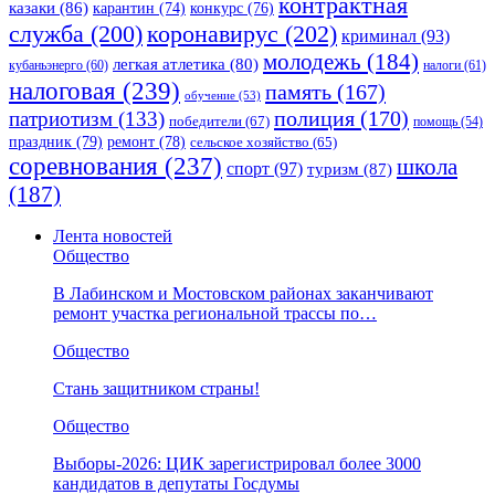
контрактная
казаки
(86)
карантин
(74)
конкурс
(76)
коронавирус
(202)
служба
(200)
криминал
(93)
молодежь
(184)
легкая атлетика
(80)
кубаньэнерго
(60)
налоги
(61)
налоговая
(239)
память
(167)
обучение
(53)
полиция
(170)
патриотизм
(133)
победители
(67)
помощь
(54)
праздник
(79)
ремонт
(78)
сельское хозяйство
(65)
соревнования
(237)
школа
спорт
(97)
туризм
(87)
(187)
Лента новостей
Общество
В Лабинском и Мостовском районах заканчивают
ремонт участка региональной трассы по…
Общество
Стань защитником страны!
Общество
Выборы-2026: ЦИК зарегистрировал более 3000
кандидатов в депутаты Госдумы