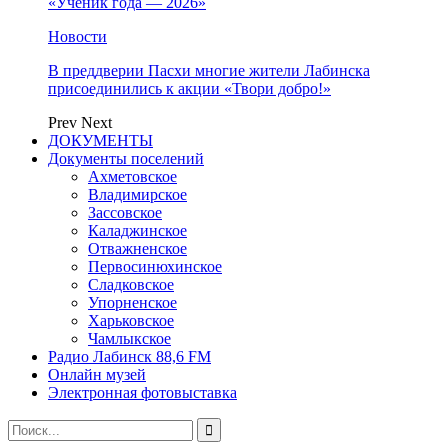
«Ученик года — 2026»
Новости
В преддверии Пасхи многие жители Лабинска
присоединились к акции «Твори добро!»
Prev
Next
ДОКУМЕНТЫ
Документы поселений
Ахметовское
Владимирское
Зассовское
Каладжинское
Отважненское
Первосинюхинское
Сладковское
Упорненское
Харьковское
Чамлыкское
Радио Лабинск 88,6 FM
Онлайн музей
Электронная фотовыставка