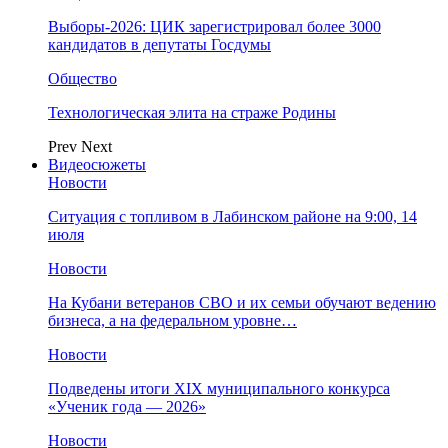
Выборы-2026: ЦИК зарегистрировал более 3000
кандидатов в депутаты Госдумы
Общество
Технологическая элита на страже Родины
Prev
Next
Видеосюжеты
Новости
Ситуация с топливом в Лабинском районе на 9:00, 14
июля
Новости
На Кубани ветеранов СВО и их семьи обучают ведению
бизнеса, а на федеральном уровне…
Новости
Подведены итоги XIX муниципального конкурса
«Ученик года — 2026»
Новости