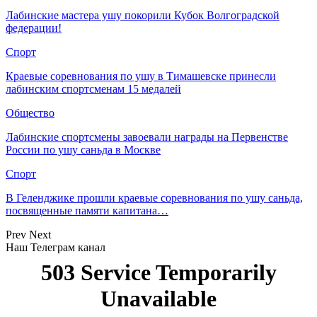
Лабинские мастера ушу покорили Кубок Волгоградской
федерации!
Спорт
Краевые соревнования по ушу в Тимашевске принесли
лабинским спортсменам 15 медалей
Общество
Лабинские спортсмены завоевали награды на Первенстве
России по ушу саньда в Москве
Спорт
В Геленджике прошли краевые соревнования по ушу саньда,
посвященные памяти капитана…
Prev
Next
Наш Телеграм канал