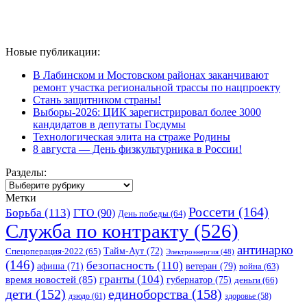
Новые публикации:
В Лабинском и Мостовском районах заканчивают
ремонт участка региональной трассы по нацпроекту
Стань защитником страны!
Выборы-2026: ЦИК зарегистрировал более 3000
кандидатов в депутаты Госдумы
Технологическая элита на страже Родины
8 августа — День физкультурника в России!
Разделы:
Разделы:
Метки
Россети
(164)
Борьба
(113)
ГТО
(90)
День победы
(64)
Служба по контракту
(526)
антинарко
Спецоперация-2022
(65)
Тайм-Аут
(72)
Электроэнергия
(48)
(146)
безопасность
(110)
ветеран
(79)
афиша
(71)
война
(63)
гранты
(104)
время новостей
(85)
губернатор
(75)
деньги
(66)
единоборства
(158)
дети
(152)
дзюдо
(61)
здоровье
(58)