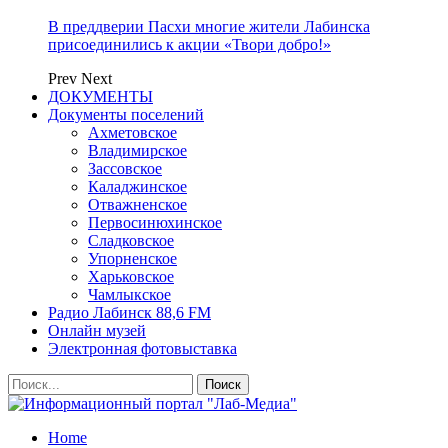
В преддверии Пасхи многие жители Лабинска
присоединились к акции «Твори добро!»
Prev
Next
ДОКУМЕНТЫ
Документы поселений
Ахметовское
Владимирское
Зассовское
Каладжинское
Отважненское
Первосинюхинское
Сладковское
Упорненское
Харьковское
Чамлыкское
Радио Лабинск 88,6 FM
Онлайн музей
Электронная фотовыставка
Home