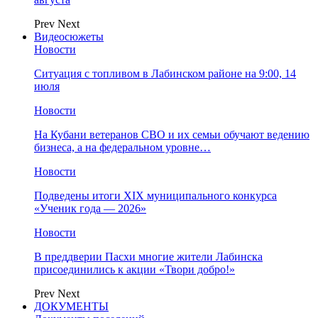
Prev
Next
Видеосюжеты
Новости
Ситуация с топливом в Лабинском районе на 9:00, 14
июля
Новости
На Кубани ветеранов СВО и их семьи обучают ведению
бизнеса, а на федеральном уровне…
Новости
Подведены итоги XIX муниципального конкурса
«Ученик года — 2026»
Новости
В преддверии Пасхи многие жители Лабинска
присоединились к акции «Твори добро!»
Prev
Next
ДОКУМЕНТЫ