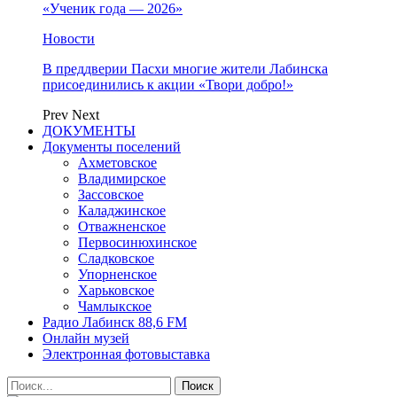
«Ученик года — 2026»
Новости
В преддверии Пасхи многие жители Лабинска
присоединились к акции «Твори добро!»
Prev
Next
ДОКУМЕНТЫ
Документы поселений
Ахметовское
Владимирское
Зассовское
Каладжинское
Отважненское
Первосинюхинское
Сладковское
Упорненское
Харьковское
Чамлыкское
Радио Лабинск 88,6 FM
Онлайн музей
Электронная фотовыставка