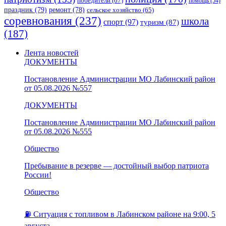
победители
(67)
помощь
(54)
праздник
(79)
ремонт
(78)
сельское хозяйство
(65)
соревнования
(237)
школа
спорт
(97)
туризм
(87)
(187)
Лента новостей
ДОКУМЕНТЫ
Постановление Администрации МО Лабинский район
от 05.08.2026 №557
ДОКУМЕНТЫ
Постановление Администрации МО Лабинский район
от 05.08.2026 №555
Общество
Пребывание в резерве — достойный выбор патриота
России!
Общество
⛽️ Ситуация с топливом в Лабинском районе на 9:00, 5
августа