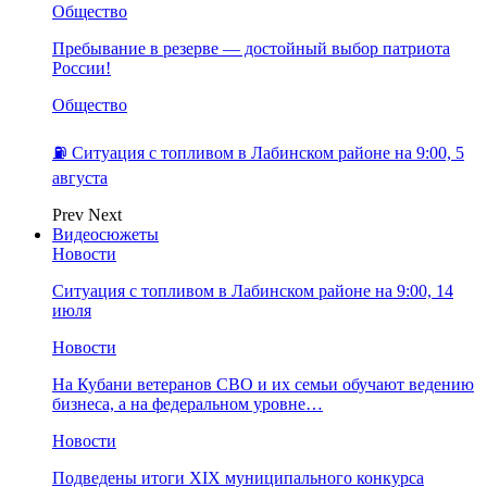
Общество
Пребывание в резерве — достойный выбор патриота
России!
Общество
⛽️ Ситуация с топливом в Лабинском районе на 9:00, 5
августа
Prev
Next
Видеосюжеты
Новости
Ситуация с топливом в Лабинском районе на 9:00, 14
июля
Новости
На Кубани ветеранов СВО и их семьи обучают ведению
бизнеса, а на федеральном уровне…
Новости
Подведены итоги XIX муниципального конкурса