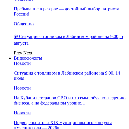
Пребывание в резерве — достойный выбор патриота
России!
Общество
⛽️ Ситуация с топливом в Лабинском районе на 9:00, 5
августа
Prev
Next
Видеосюжеты
Новости
Ситуация с топливом в Лабинском районе на 9:00, 14
июля
Новости
На Кубани ветеранов СВО и их семьи обучают ведению
бизнеса, а на федеральном уровне…
Новости
Подведены итоги XIX муниципального конкурса
«Ученик года — 2026»