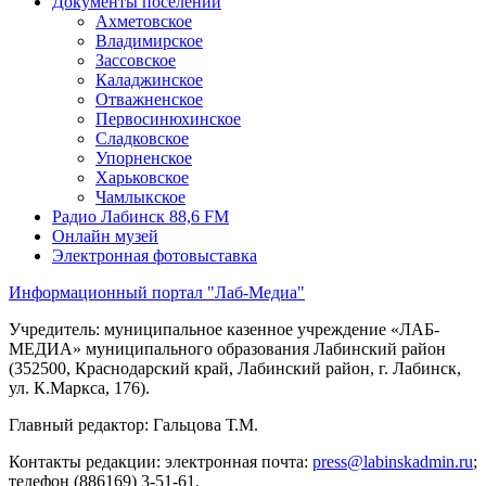
Документы поселений
Ахметовское
Владимирское
Зассовское
Каладжинское
Отважненское
Первосинюхинское
Сладковское
Упорненское
Харьковское
Чамлыкское
Радио Лабинск 88,6 FM
Онлайн музей
Электронная фотовыставка
Информационный портал "Лаб-Медиа"
Учредитель: муниципальное казенное учреждение «ЛАБ-
МЕДИА» муниципального образования Лабинский район
(352500, Краснодарский край, Лабинский район, г. Лабинск,
ул. К.Маркса, 176).
Главный редактор: Гальцова Т.М.
Контакты редакции: электронная почта:
press@labinskadmin.ru
;
телефон (886169) 3-51-61.