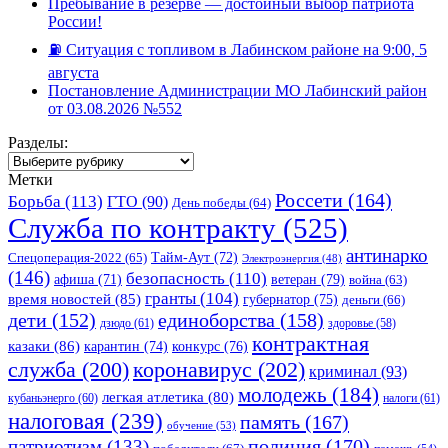
Пребывание в резерве — достойный выбор патриота
России!
⛽️ Ситуация с топливом в Лабинском районе на 9:00, 5
августа
Постановление Администрации МО Лабинский район
от 03.08.2026 №552
Разделы:
Разделы:
Метки
Россети
(164)
Борьба
(113)
ГТО
(90)
День победы
(64)
Служба по контракту
(525)
антинарко
Спецоперация-2022
(65)
Тайм-Аут
(72)
Электроэнергия
(48)
(146)
безопасность
(110)
ветеран
(79)
афиша
(71)
война
(63)
гранты
(104)
время новостей
(85)
губернатор
(75)
деньги
(66)
единоборства
(158)
дети
(152)
дзюдо
(61)
здоровье
(58)
контрактная
казаки
(86)
карантин
(74)
конкурс
(76)
коронавирус
(202)
служба
(200)
криминал
(93)
молодежь
(184)
легкая атлетика
(80)
кубаньэнерго
(60)
налоги
(61)
налоговая
(239)
память
(167)
обучение
(53)
полиция
(170)
патриотизм
(133)