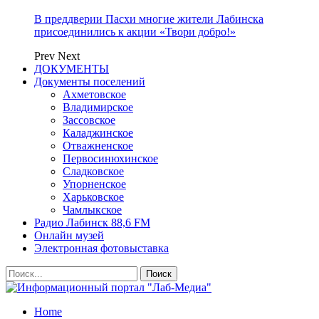
В преддверии Пасхи многие жители Лабинска
присоединились к акции «Твори добро!»
Prev
Next
ДОКУМЕНТЫ
Документы поселений
Ахметовское
Владимирское
Зассовское
Каладжинское
Отважненское
Первосинюхинское
Сладковское
Упорненское
Харьковское
Чамлыкское
Радио Лабинск 88,6 FM
Онлайн музей
Электронная фотовыставка
Home