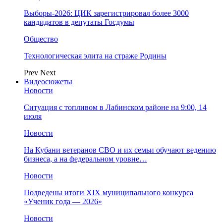
Выборы-2026: ЦИК зарегистрировал более 3000
кандидатов в депутаты Госдумы
Общество
Технологическая элита на страже Родины
Prev
Next
Видеосюжеты
Новости
Ситуация с топливом в Лабинском районе на 9:00, 14
июля
Новости
На Кубани ветеранов СВО и их семьи обучают ведению
бизнеса, а на федеральном уровне…
Новости
Подведены итоги XIX муниципального конкурса
«Ученик года — 2026»
Новости