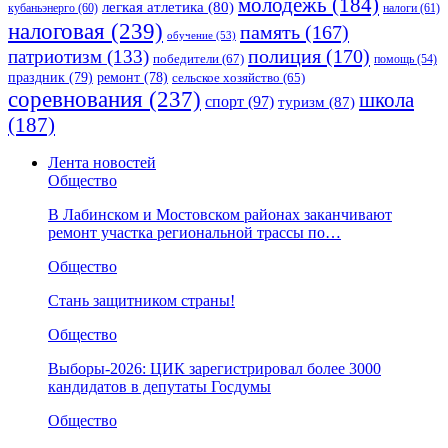
молодежь
(184)
легкая атлетика
(80)
кубаньэнерго
(60)
налоги
(61)
налоговая
(239)
память
(167)
обучение
(53)
полиция
(170)
патриотизм
(133)
победители
(67)
помощь
(54)
праздник
(79)
ремонт
(78)
сельское хозяйство
(65)
соревнования
(237)
школа
спорт
(97)
туризм
(87)
(187)
Лента новостей
Общество
В Лабинском и Мостовском районах заканчивают
ремонт участка региональной трассы по…
Общество
Стань защитником страны!
Общество
Выборы-2026: ЦИК зарегистрировал более 3000
кандидатов в депутаты Госдумы
Общество