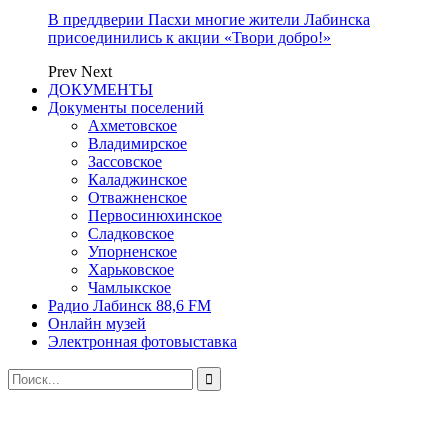
В преддверии Пасхи многие жители Лабинска
присоединились к акции «Твори добро!»
Prev
Next
ДОКУМЕНТЫ
Документы поселений
Ахметовское
Владимирское
Зассовское
Каладжинское
Отважненское
Первосинюхинское
Сладковское
Упорненское
Харьковское
Чамлыкское
Радио Лабинск 88,6 FM
Онлайн музей
Электронная фотовыставка