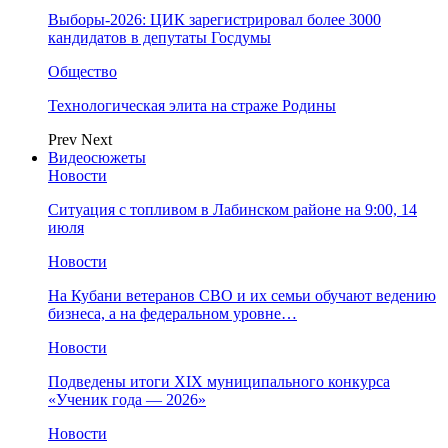
Выборы-2026: ЦИК зарегистрировал более 3000
кандидатов в депутаты Госдумы
Общество
Технологическая элита на страже Родины
Prev
Next
Видеосюжеты
Новости
Ситуация с топливом в Лабинском районе на 9:00, 14
июля
Новости
На Кубани ветеранов СВО и их семьи обучают ведению
бизнеса, а на федеральном уровне…
Новости
Подведены итоги XIX муниципального конкурса
«Ученик года — 2026»
Новости