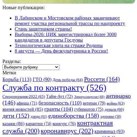
Новые публикации:
В Лабинском и Мостовском районах заканчивают
ремонт участка региональной трассы по нацпроекту
Стань защитником страны!
Выборы-2026: ЦИК зарегистрировал более 3000
кандидатов в депутаты Госдумы
Технологическая элита на страже Родины
8 августа — День физкультурника в России!
Разделы:
Разделы:
Метки
Россети
(164)
Борьба
(113)
ГТО
(90)
День победы
(64)
Служба по контракту
(526)
антинарко
Спецоперация-2022
(65)
Тайм-Аут
(72)
Электроэнергия
(48)
(146)
безопасность
(110)
ветеран
(79)
афиша
(71)
война
(63)
гранты
(104)
время новостей
(85)
губернатор
(75)
деньги
(66)
единоборства
(158)
дети
(152)
дзюдо
(61)
здоровье
(58)
контрактная
казаки
(86)
карантин
(74)
конкурс
(76)
коронавирус
(202)
служба
(200)
криминал
(93)