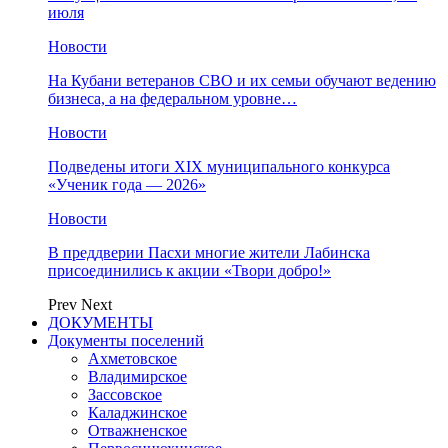
июля
Новости
На Кубани ветеранов СВО и их семьи обучают ведению
бизнеса, а на федеральном уровне…
Новости
Подведены итоги XIX муниципального конкурса
«Ученик года — 2026»
Новости
В преддверии Пасхи многие жители Лабинска
присоединились к акции «Твори добро!»
Prev
Next
ДОКУМЕНТЫ
Документы поселений
Ахметовское
Владимирское
Зассовское
Каладжинское
Отважненское