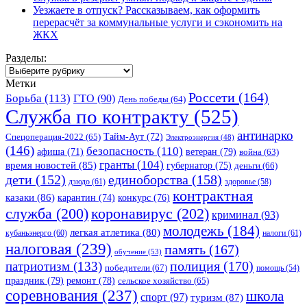
Уезжаете в отпуск? Рассказываем, как оформить
перерасчёт за коммунальные услуги и сэкономить на
ЖКХ
Разделы:
Разделы:
Метки
Россети
(164)
Борьба
(113)
ГТО
(90)
День победы
(64)
Служба по контракту
(525)
антинарко
Спецоперация-2022
(65)
Тайм-Аут
(72)
Электроэнергия
(48)
(146)
безопасность
(110)
ветеран
(79)
афиша
(71)
война
(63)
гранты
(104)
время новостей
(85)
губернатор
(75)
деньги
(66)
единоборства
(158)
дети
(152)
дзюдо
(61)
здоровье
(58)
контрактная
казаки
(86)
карантин
(74)
конкурс
(76)
коронавирус
(202)
служба
(200)
криминал
(93)
молодежь
(184)
легкая атлетика
(80)
кубаньэнерго
(60)
налоги
(61)
налоговая
(239)
память
(167)
обучение
(53)
полиция
(170)
патриотизм
(133)
победители
(67)
помощь
(54)
праздник
(79)
ремонт
(78)
сельское хозяйство
(65)
соревнования
(237)
школа
спорт
(97)
туризм
(87)