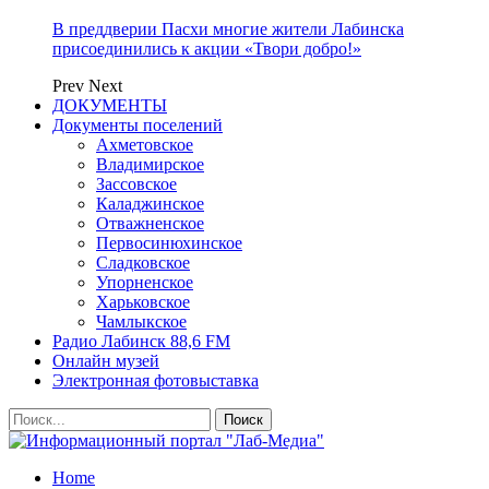
В преддверии Пасхи многие жители Лабинска
присоединились к акции «Твори добро!»
Prev
Next
ДОКУМЕНТЫ
Документы поселений
Ахметовское
Владимирское
Зассовское
Каладжинское
Отважненское
Первосинюхинское
Сладковское
Упорненское
Харьковское
Чамлыкское
Радио Лабинск 88,6 FM
Онлайн музей
Электронная фотовыставка
Home