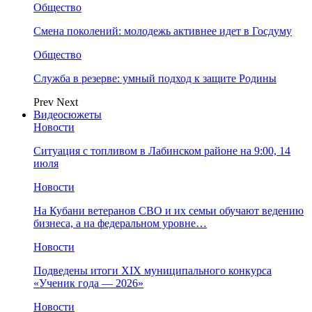
Общество
Смена поколений: молодежь активнее идет в Госдуму
Общество
Служба в резерве: умный подход к защите Родины
Prev
Next
Видеосюжеты
Новости
Ситуация с топливом в Лабинском районе на 9:00, 14
июля
Новости
На Кубани ветеранов СВО и их семьи обучают ведению
бизнеса, а на федеральном уровне…
Новости
Подведены итоги XIX муниципального конкурса
«Ученик года — 2026»
Новости