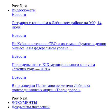
Prev
Next
Видеосюжеты
Новости
Ситуация с топливом в Лабинском районе на 9:00, 14
июля
Новости
На Кубани ветеранов СВО и их семьи обучают ведению
бизнеса, а на федеральном уровне…
Новости
Подведены итоги XIX муниципального конкурса
«Ученик года — 2026»
Новости
В преддверии Пасхи многие жители Лабинска
присоединились к акции «Твори добро!»
Prev
Next
ДОКУМЕНТЫ
Документы поселений