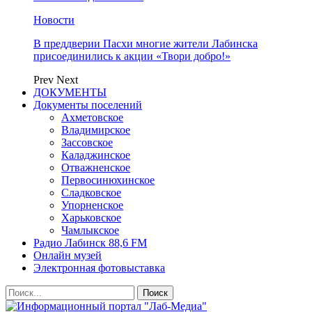
Новости
В преддверии Пасхи многие жители Лабинска
присоединились к акции «Твори добро!»
Prev
Next
ДОКУМЕНТЫ
Документы поселений
Ахметовское
Владимирское
Зассовское
Каладжинское
Отважненское
Первосинюхинское
Сладковское
Упорненское
Харьковское
Чамлыкское
Радио Лабинск 88,6 FM
Онлайн музей
Электронная фотовыставка