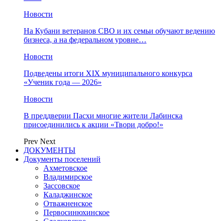
Новости
На Кубани ветеранов СВО и их семьи обучают ведению
бизнеса, а на федеральном уровне…
Новости
Подведены итоги XIX муниципального конкурса
«Ученик года — 2026»
Новости
В преддверии Пасхи многие жители Лабинска
присоединились к акции «Твори добро!»
Prev
Next
ДОКУМЕНТЫ
Документы поселений
Ахметовское
Владимирское
Зассовское
Каладжинское
Отважненское
Первосинюхинское