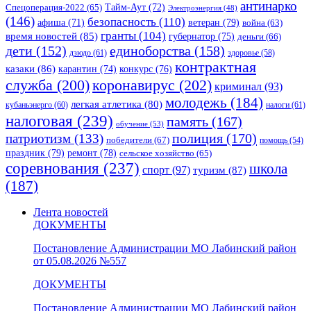
антинарко
Спецоперация-2022
(65)
Тайм-Аут
(72)
Электроэнергия
(48)
(146)
безопасность
(110)
ветеран
(79)
афиша
(71)
война
(63)
гранты
(104)
время новостей
(85)
губернатор
(75)
деньги
(66)
единоборства
(158)
дети
(152)
дзюдо
(61)
здоровье
(58)
контрактная
казаки
(86)
карантин
(74)
конкурс
(76)
коронавирус
(202)
служба
(200)
криминал
(93)
молодежь
(184)
легкая атлетика
(80)
кубаньэнерго
(60)
налоги
(61)
налоговая
(239)
память
(167)
обучение
(53)
полиция
(170)
патриотизм
(133)
победители
(67)
помощь
(54)
праздник
(79)
ремонт
(78)
сельское хозяйство
(65)
соревнования
(237)
школа
спорт
(97)
туризм
(87)
(187)
Лента новостей
ДОКУМЕНТЫ
Постановление Администрации МО Лабинский район
от 05.08.2026 №557
ДОКУМЕНТЫ
Постановление Администрации МО Лабинский район