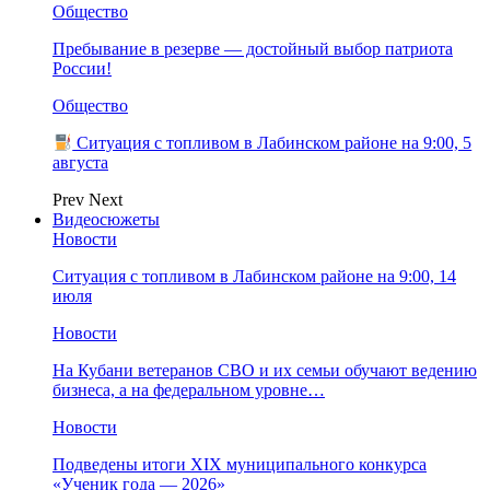
Общество
Пребывание в резерве — достойный выбор патриота
России!
Общество
Ситуация с топливом в Лабинском районе на 9:00, 5
августа
Prev
Next
Видеосюжеты
Новости
Ситуация с топливом в Лабинском районе на 9:00, 14
июля
Новости
На Кубани ветеранов СВО и их семьи обучают ведению
бизнеса, а на федеральном уровне…
Новости
Подведены итоги XIX муниципального конкурса
«Ученик года — 2026»