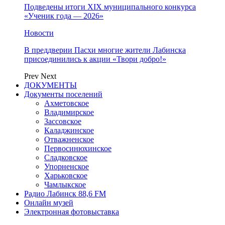
Подведены итоги XIX муниципального конкурса
«Ученик года — 2026»
Новости
В преддверии Пасхи многие жители Лабинска
присоединились к акции «Твори добро!»
Prev
Next
ДОКУМЕНТЫ
Документы поселений
Ахметовское
Владимирское
Зассовское
Каладжинское
Отважненское
Первосинюхинское
Сладковское
Упорненское
Харьковское
Чамлыкское
Радио Лабинск 88,6 FM
Онлайн музей
Электронная фотовыставка