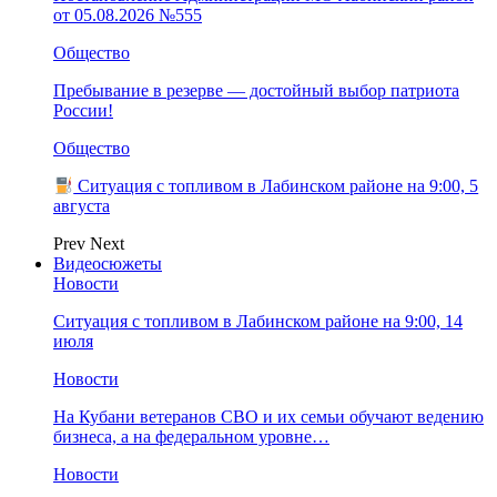
от 05.08.2026 №555
Общество
Пребывание в резерве — достойный выбор патриота
России!
Общество
Ситуация с топливом в Лабинском районе на 9:00, 5
августа
Prev
Next
Видеосюжеты
Новости
Ситуация с топливом в Лабинском районе на 9:00, 14
июля
Новости
На Кубани ветеранов СВО и их семьи обучают ведению
бизнеса, а на федеральном уровне…
Новости