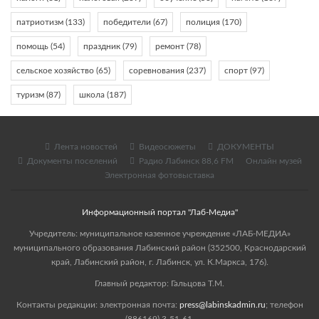
патриотизм
(133)
победители
(67)
полиция
(170)
помощь
(54)
праздник
(79)
ремонт
(78)
сельское хозяйство
(65)
соревнования
(237)
спорт
(97)
туризм
(87)
школа
(187)
Лента новостей
Видеосюжеты
ДОКУМЕНТЫ
Документы поселений
Радио Лабинск 88,6 FM
Онлайн музей
Электронная фотовыставка
Информационный портал "Лаб-Медиа"
Учредитель: муниципальное казенное учреждение «ЛАБ-МЕДИА»
муниципального образования Лабинский район (352500, Краснодарский
край, Лабинский район, г. Лабинск, ул. К.Маркса, 176).
Главный редактор: Гальцова Т.М.
Контакты редакции: электронная почта:
press@labinskadmin.ru
; телефон
(886169) 3-51-61.