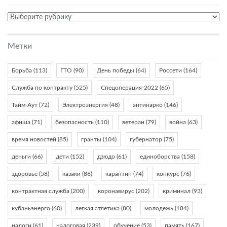
Разделы:
Метки
Борьба
(113)
ГТО
(90)
День победы
(64)
Россети
(164)
Служба по контракту
(525)
Спецоперация-2022
(65)
Тайм-Аут
(72)
Электроэнергия
(48)
антинарко
(146)
афиша
(71)
безопасность
(110)
ветеран
(79)
война
(63)
время новостей
(85)
гранты
(104)
губернатор
(75)
деньги
(66)
дети
(152)
дзюдо
(61)
единоборства
(158)
здоровье
(58)
казаки
(86)
карантин
(74)
конкурс
(76)
контрактная служба
(200)
коронавирус
(202)
криминал
(93)
кубаньэнерго
(60)
легкая атлетика
(80)
молодежь
(184)
налоги
(61)
налоговая
(239)
обучение
(53)
память
(167)