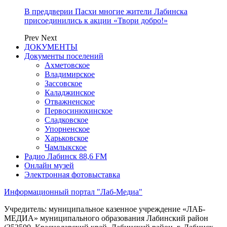
В преддверии Пасхи многие жители Лабинска
присоединились к акции «Твори добро!»
Prev
Next
ДОКУМЕНТЫ
Документы поселений
Ахметовское
Владимирское
Зассовское
Каладжинское
Отважненское
Первосинюхинское
Сладковское
Упорненское
Харьковское
Чамлыкское
Радио Лабинск 88,6 FM
Онлайн музей
Электронная фотовыставка
Информационный портал "Лаб-Медиа"
Учредитель: муниципальное казенное учреждение «ЛАБ-
МЕДИА» муниципального образования Лабинский район