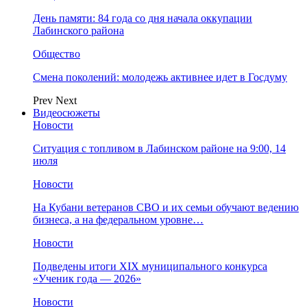
День памяти: 84 года со дня начала оккупации
Лабинского района
Общество
Смена поколений: молодежь активнее идет в Госдуму
Prev
Next
Видеосюжеты
Новости
Ситуация с топливом в Лабинском районе на 9:00, 14
июля
Новости
На Кубани ветеранов СВО и их семьи обучают ведению
бизнеса, а на федеральном уровне…
Новости
Подведены итоги XIX муниципального конкурса
«Ученик года — 2026»
Новости