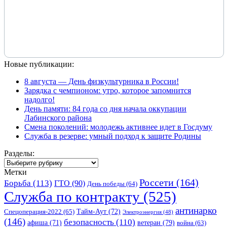
Новые публикации:
8 августа — День физкультурника в России!
Зарядка с чемпионом: утро, которое запомнится
надолго!
День памяти: 84 года со дня начала оккупации
Лабинского района
Смена поколений: молодежь активнее идет в Госдуму
Служба в резерве: умный подход к защите Родины
Разделы:
Разделы:
Метки
Россети
(164)
Борьба
(113)
ГТО
(90)
День победы
(64)
Служба по контракту
(525)
антинарко
Спецоперация-2022
(65)
Тайм-Аут
(72)
Электроэнергия
(48)
(146)
безопасность
(110)
ветеран
(79)
афиша
(71)
война
(63)