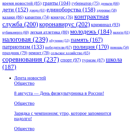
гранты
(104)
время новостей
(85)
губернатор
(75)
деньги
(66)
единоборства
(158)
дети
(152)
дзюдо
(61)
здоровье
(58)
контрактная
казаки
(86)
карантин
(74)
конкурс
(76)
коронавирус
(202)
служба
(200)
криминал
(93)
молодежь
(184)
легкая атлетика
(80)
кубаньэнерго
(60)
налоги
(61)
налоговая
(239)
память
(167)
обучение
(53)
полиция
(170)
патриотизм
(133)
победители
(67)
помощь
(54)
праздник
(79)
ремонт
(78)
сельское хозяйство
(65)
соревнования
(237)
школа
спорт
(97)
туризм
(87)
(187)
Лента новостей
Общество
8 августа — День физкультурника в России!
Общество
Зарядка с чемпионом: утро, которое запомнится
надолго!
Общество