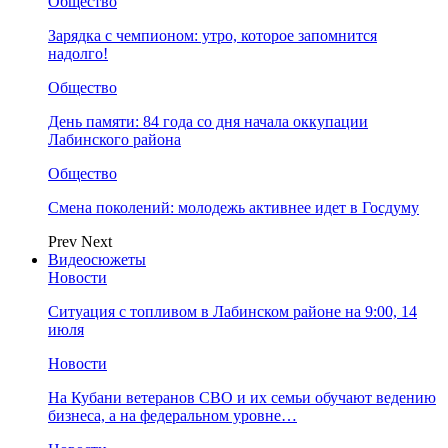
Общество
Зарядка с чемпионом: утро, которое запомнится
надолго!
Общество
День памяти: 84 года со дня начала оккупации
Лабинского района
Общество
Смена поколений: молодежь активнее идет в Госдуму
Prev
Next
Видеосюжеты
Новости
Ситуация с топливом в Лабинском районе на 9:00, 14
июля
Новости
На Кубани ветеранов СВО и их семьи обучают ведению
бизнеса, а на федеральном уровне…