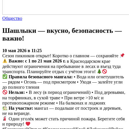
Общество
Шашлыки — вкусно, безопасность —
важно!
10 мая 2026 в 11:25
Сезон пикников открыт! Коротко о главном — сохраняйте
Важно: с 1 по 21 мая 2026 г.
в Краснодарском крае
действуют ограничения на пребывание в лесах и въезд туда
транспорта. Планируйте отдых с учётом этого!
Правила безопасного мангала:
• Вода или огнетушитель
— рядом • Огонь — под присмотром • Уходя — залейте угли
до полного тления
Нельзя:
• В лесу (в период ограничений) • Под деревьями,
на торфяниках, в сухой траве • При ветре >10 м/с и
противопожарном режиме • На балконах и лоджиях
На участке:
мангал — подальше от построек и деревьев,
не на веранде.
Один уголёк может стать причиной пожара. Берегите себя
и природу!