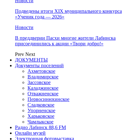
Новости
Подведены итоги XIX муниципального конкурса
«Ученик года — 2026»
Новости
В преддверии Пасхи многие жители Лабинска
присоединились к акции «Твори добро!»
Prev
Next
ДОКУМЕНТЫ
Документы поселений
Ахметовское
Владимирское
Зассовское
Каладжинское
Отважненское
Первосинюхинское
Сладковское
Упорненское
Харьковское
Чамлыкское
Радио Лабинск 88,6 FM
Онлайн музей
Электронная фотовыставка