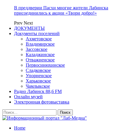
В преддверии Пасхи многие жители Лабинска
присоединились к акции «Твори добро!»
Prev
Next
ДОКУМЕНТЫ
Документы поселений
Ахметовское
Владимирское
Зассовское
Каладжинское
Отважненское
Первосинюхинское
Сладковское
Упорненское
Харьковское
Чамлыкское
Радио Лабинск 88,6 FM
Онлайн музей
Электронная фотовыставка
Home