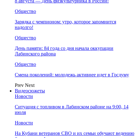
8 августа — День физкультурника в России!
Общество
Зарядка с чемпионом: утро, которое запомнится
надолго!
Общество
День памяти: 84 года со дня начала оккупации
Лабинского района
Общество
Смена поколений: молодежь активнее идет в Госдуму
Prev
Next
Видеосюжеты
Новости
Ситуация с топливом в Лабинском районе на 9:00, 14
июля
Новости
На Кубани ветеранов СВО и их семьи обучают ведению