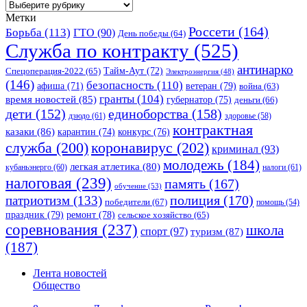
Разделы:
Метки
Россети
(164)
Борьба
(113)
ГТО
(90)
День победы
(64)
Служба по контракту
(525)
антинарко
Спецоперация-2022
(65)
Тайм-Аут
(72)
Электроэнергия
(48)
(146)
безопасность
(110)
ветеран
(79)
афиша
(71)
война
(63)
гранты
(104)
время новостей
(85)
губернатор
(75)
деньги
(66)
единоборства
(158)
дети
(152)
дзюдо
(61)
здоровье
(58)
контрактная
казаки
(86)
карантин
(74)
конкурс
(76)
коронавирус
(202)
служба
(200)
криминал
(93)
молодежь
(184)
легкая атлетика
(80)
кубаньэнерго
(60)
налоги
(61)
налоговая
(239)
память
(167)
обучение
(53)
полиция
(170)
патриотизм
(133)
победители
(67)
помощь
(54)
праздник
(79)
ремонт
(78)
сельское хозяйство
(65)
соревнования
(237)
школа
спорт
(97)
туризм
(87)
(187)
Лента новостей
Общество