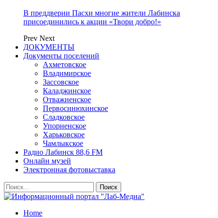
В преддверии Пасхи многие жители Лабинска
присоединились к акции «Твори добро!»
Prev
Next
ДОКУМЕНТЫ
Документы поселений
Ахметовское
Владимирское
Зассовское
Каладжинское
Отважненское
Первосинюхинское
Сладковское
Упорненское
Харьковское
Чамлыкское
Радио Лабинск 88,6 FM
Онлайн музей
Электронная фотовыставка
Home