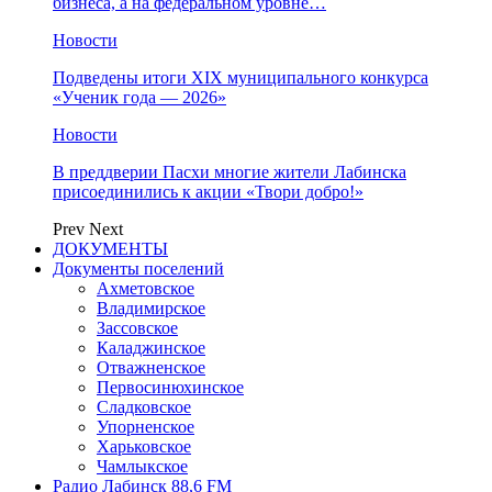
бизнеса, а на федеральном уровне…
Новости
Подведены итоги XIX муниципального конкурса
«Ученик года — 2026»
Новости
В преддверии Пасхи многие жители Лабинска
присоединились к акции «Твори добро!»
Prev
Next
ДОКУМЕНТЫ
Документы поселений
Ахметовское
Владимирское
Зассовское
Каладжинское
Отважненское
Первосинюхинское
Сладковское
Упорненское
Харьковское
Чамлыкское
Радио Лабинск 88,6 FM