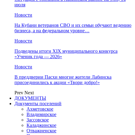
июля
Новости
На Кубани ветеранов СВО и их семьи обучают ведению
бизнеса, а на федеральном уровне…
Новости
Подведены итоги XIX муниципального конкурса
«Ученик года — 2026»
Новости
В преддверии Пасхи многие жители Лабинска
присоединились к акции «Твори добро!»
Prev
Next
ДОКУМЕНТЫ
Документы поселений
Ахметовское
Владимирское
Зассовское
Каладжинское
Отважненское