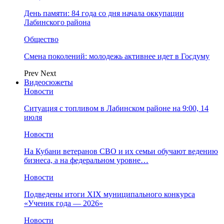
День памяти: 84 года со дня начала оккупации
Лабинского района
Общество
Смена поколений: молодежь активнее идет в Госдуму
Prev
Next
Видеосюжеты
Новости
Ситуация с топливом в Лабинском районе на 9:00, 14
июля
Новости
На Кубани ветеранов СВО и их семьи обучают ведению
бизнеса, а на федеральном уровне…
Новости
Подведены итоги XIX муниципального конкурса
«Ученик года — 2026»
Новости