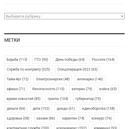
Разделы:
МЕТКИ
Борьба
(113)
ГТО
(90)
День победы
(64)
Россети
(164)
Служба по контракту
(525)
Спецоперация-2022
(65)
Тайм-Аут
(72)
Электроэнергия
(48)
антинарко
(146)
афиша
(71)
безопасность
(110)
ветеран
(79)
война
(63)
время новостей
(85)
гранты
(104)
губернатор
(75)
деньги
(66)
дети
(152)
дзюдо
(61)
единоборства
(158)
здоровье
(58)
казаки
(86)
карантин
(74)
конкурс
(76)
контрактная служба
(200)
коронавирус
(202)
криминал
(93)