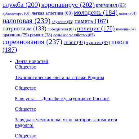
коронавирус
(202)
служба
(200)
криминал
(93)
молодежь
(184)
легкая атлетика
(80)
кубаньэнерго
(60)
налоги
(61)
налоговая
(239)
память
(167)
обучение
(53)
полиция
(170)
патриотизм
(133)
победители
(67)
помощь
(54)
праздник
(79)
ремонт
(78)
сельское хозяйство
(65)
соревнования
(237)
школа
спорт
(97)
туризм
(87)
(187)
Лента новостей
Общество
Технологическая элита на страже Родины
Общество
8 августа — День физкультурника в России!
Общество
Зарядка с чемпионом: утро, которое запомнится
надолго!
Общество