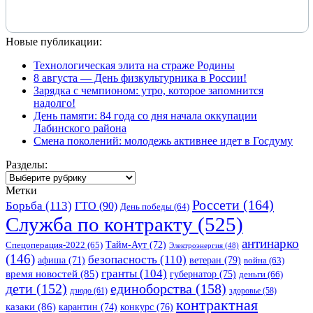
Новые публикации:
Технологическая элита на страже Родины
8 августа — День физкультурника в России!
Зарядка с чемпионом: утро, которое запомнится
надолго!
День памяти: 84 года со дня начала оккупации
Лабинского района
Смена поколений: молодежь активнее идет в Госдуму
Разделы:
Разделы:
Метки
Россети
(164)
Борьба
(113)
ГТО
(90)
День победы
(64)
Служба по контракту
(525)
антинарко
Спецоперация-2022
(65)
Тайм-Аут
(72)
Электроэнергия
(48)
(146)
безопасность
(110)
ветеран
(79)
афиша
(71)
война
(63)
гранты
(104)
время новостей
(85)
губернатор
(75)
деньги
(66)
единоборства
(158)
дети
(152)
дзюдо
(61)
здоровье
(58)
контрактная
казаки
(86)
карантин
(74)
конкурс
(76)