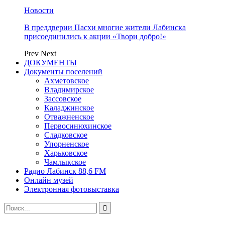
Новости
В преддверии Пасхи многие жители Лабинска
присоединились к акции «Твори добро!»
Prev
Next
ДОКУМЕНТЫ
Документы поселений
Ахметовское
Владимирское
Зассовское
Каладжинское
Отважненское
Первосинюхинское
Сладковское
Упорненское
Харьковское
Чамлыкское
Радио Лабинск 88,6 FM
Онлайн музей
Электронная фотовыставка