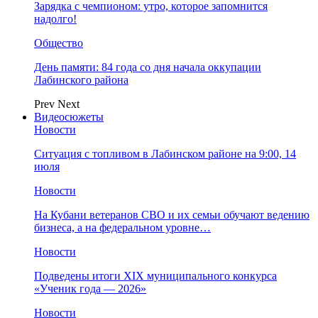
Зарядка с чемпионом: утро, которое запомнится
надолго!
Общество
День памяти: 84 года со дня начала оккупации
Лабинского района
Prev
Next
Видеосюжеты
Новости
Ситуация с топливом в Лабинском районе на 9:00, 14
июля
Новости
На Кубани ветеранов СВО и их семьи обучают ведению
бизнеса, а на федеральном уровне…
Новости
Подведены итоги XIX муниципального конкурса
«Ученик года — 2026»
Новости