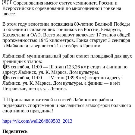
🇷🇺 Соревнования имеют статус чемпионата России и
Всероссийских соревнований по многодневной гонке на
шоссе.
В этом году велогонка посвящена 80-летию Великой Победы
и объединит сильнейших гонщиков из России, Беларуси,
Казахстана и ОАЭ. Всего маршрут включает 17 этапов общей
протяжённостью 1945 километров. Гонка стартует 3 сентября
в Майкопе и завершится 21 сентября в Грозном.
Лабинский муниципальный район станет площадкой для двух
зрелищных этапов:
🔴5 сентября, 11:00 — III этап (123,26 км): старт и финиш по
адресу: Лабинск, ул. К. Маркса, Дом культуры.
🔴6 сентября, 11:00 — IV этап (139,8 км): старт по адресу:
Лабинск, ул. К. Маркса, Дом культуры, а финиш — в н/п
Петровское, центр, ул. Ленина.
🚴‍♂Приглашаем жителей и гостей Лабинского района
поддержать спортсменов и насладиться атмосферой большого
спортивного праздника!
https://vk.com/wall264889583_2013
Поделитесь