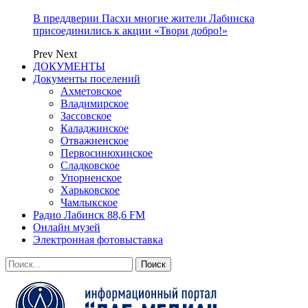
В преддверии Пасхи многие жители Лабинска
присоединились к акции «Твори добро!»
Prev
Next
ДОКУМЕНТЫ
Документы поселений
Ахметовское
Владимирское
Зассовское
Каладжинское
Отважненское
Первосинюхинское
Сладковское
Упорненское
Харьковское
Чамлыкское
Радио Лабинск 88,6 FM
Онлайн музей
Электронная фотовыставка