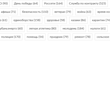
ТО
(90)
День победы
(64)
Россети
(164)
Служба по контракту
(525)
афиша
(71)
безопасность
(110)
ветеран
(79)
война
(63)
время но
о
(61)
единоборства
(158)
здоровье
(58)
казаки
(86)
карантин
(74
убаньэнерго
(60)
легкая атлетика
(80)
молодежь
(184)
налоги
(61)
полиция
(170)
помощь
(54)
праздник
(79)
ремонт
(78)
сельское