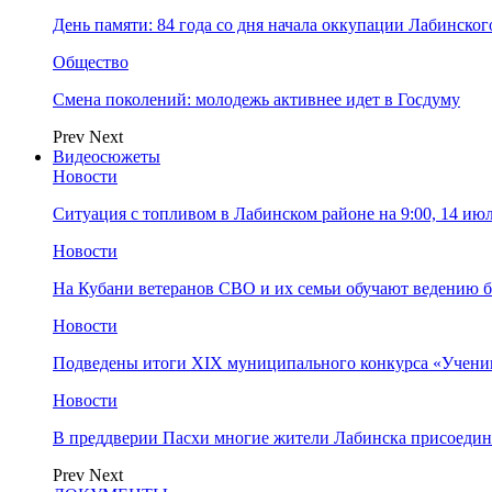
День памяти: 84 года со дня начала оккупации Лабинског
Общество
Смена поколений: молодежь активнее идет в Госдуму
Prev
Next
Видеосюжеты
Новости
Ситуация с топливом в Лабинском районе на 9:00, 14 ию
Новости
На Кубани ветеранов СВО и их семьи обучают ведению б
Новости
Подведены итоги XIX муниципального конкурса «Учени
Новости
В преддверии Пасхи многие жители Лабинска присоедин
Prev
Next