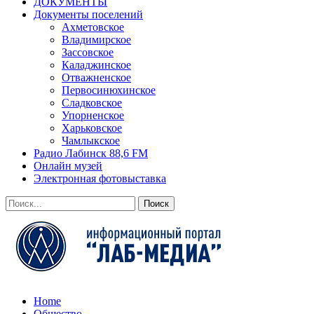
ДОКУМЕНТЫ
Документы поселений
Ахметовское
Владимирское
Зассовское
Каладжинское
Отважненское
Первосинюхинское
Сладковское
Упорненское
Харьковское
Чамлыкское
Радио Лабинск 88,6 FM
Онлайн музей
Электронная фотовыставка
Home
Общество