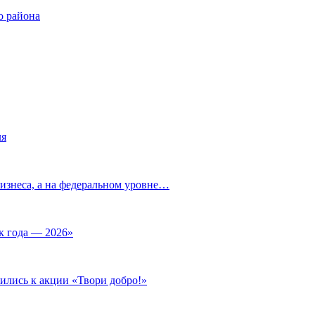
о района
ля
изнеса, а на федеральном уровне…
к года — 2026»
ились к акции «Твори добро!»