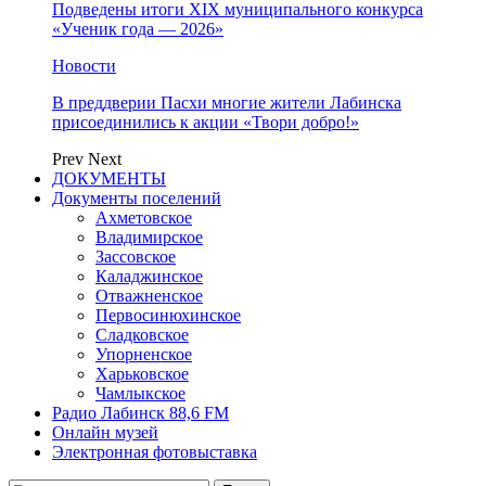
Подведены итоги XIX муниципального конкурса
«Ученик года — 2026»
Новости
В преддверии Пасхи многие жители Лабинска
присоединились к акции «Твори добро!»
Prev
Next
ДОКУМЕНТЫ
Документы поселений
Ахметовское
Владимирское
Зассовское
Каладжинское
Отважненское
Первосинюхинское
Сладковское
Упорненское
Харьковское
Чамлыкское
Радио Лабинск 88,6 FM
Онлайн музей
Электронная фотовыставка