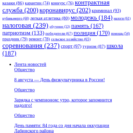
контрактная
казаки
(86)
карантин
(74)
конкурс
(76)
коронавирус
(202)
служба
(200)
криминал
(93)
молодежь
(184)
легкая атлетика
(80)
кубаньэнерго
(60)
налоги
(61)
налоговая
(239)
память
(167)
обучение
(53)
полиция
(170)
патриотизм
(133)
победители
(67)
помощь
(54)
праздник
(79)
ремонт
(78)
сельское хозяйство
(65)
соревнования
(237)
школа
спорт
(97)
туризм
(87)
(187)
Лента новостей
Общество
8 августа — День физкультурника в России!
Общество
Зарядка с чемпионом: утро, которое запомнится
надолго!
Общество
День памяти: 84 года со дня начала оккупации
Лабинского района