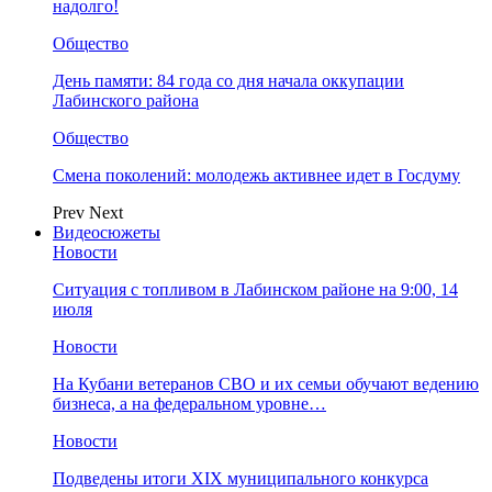
надолго!
Общество
День памяти: 84 года со дня начала оккупации
Лабинского района
Общество
Смена поколений: молодежь активнее идет в Госдуму
Prev
Next
Видеосюжеты
Новости
Ситуация с топливом в Лабинском районе на 9:00, 14
июля
Новости
На Кубани ветеранов СВО и их семьи обучают ведению
бизнеса, а на федеральном уровне…
Новости
Подведены итоги XIX муниципального конкурса