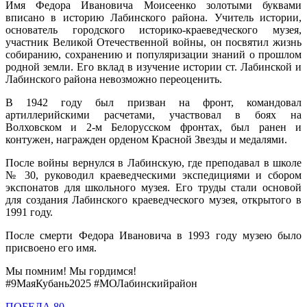
Имя Федора Ивановича Моисеенко золотыми буквами
вписано в историю Лабинского района. Учитель истории,
основатель городского историко-краеведческого музея,
участник Великой Отечественной войны, он посвятил жизнь
собиранию, сохранению и популяризации знаний о прошлом
родной земли. Его вклад в изучение истории ст. Лабинской и
Лабинского района невозможно переоценить.
В 1942 году был призван на фронт, командовал
артиллерийскими расчетами, участвовал в боях на
Волховском и 2-м Белорусском фронтах, был ранен и
контужен, награжден орденом Красной Звезды и медалями.
После войны вернулся в Лабинскую, где преподавал в школе
№ 30, руководил краеведческими экспедициями и сбором
экспонатов для школьного музея. Его труды стали основой
для создания Лабинского краеведческого музея, открытого в
1991 году.
После смерти Федора Ивановича в 1993 году музею было
присвоено его имя.
Мы помним! Мы гордимся!
#9МаяКубань2025 #МОЛабинскийрайон
ПОБЕДА 80