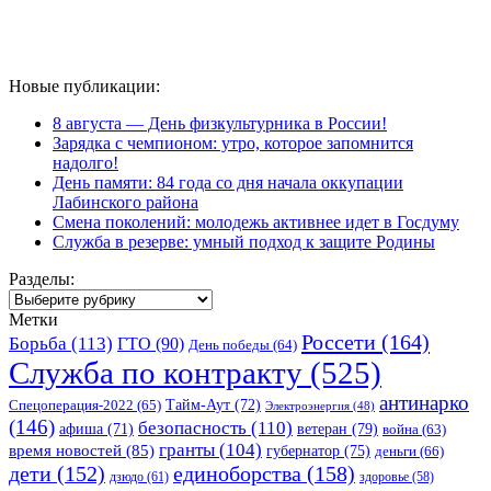
Новые публикации:
8 августа — День физкультурника в России!
Зарядка с чемпионом: утро, которое запомнится
надолго!
День памяти: 84 года со дня начала оккупации
Лабинского района
Смена поколений: молодежь активнее идет в Госдуму
Служба в резерве: умный подход к защите Родины
Разделы:
Разделы:
Метки
Россети
(164)
Борьба
(113)
ГТО
(90)
День победы
(64)
Служба по контракту
(525)
антинарко
Спецоперация-2022
(65)
Тайм-Аут
(72)
Электроэнергия
(48)
(146)
безопасность
(110)
ветеран
(79)
афиша
(71)
война
(63)
гранты
(104)
время новостей
(85)
губернатор
(75)
деньги
(66)
единоборства
(158)
дети
(152)
дзюдо
(61)
здоровье
(58)