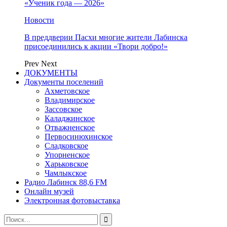
«Ученик года — 2026»
Новости
В преддверии Пасхи многие жители Лабинска
присоединились к акции «Твори добро!»
Prev
Next
ДОКУМЕНТЫ
Документы поселений
Ахметовское
Владимирское
Зассовское
Каладжинское
Отважненское
Первосинюхинское
Сладковское
Упорненское
Харьковское
Чамлыкское
Радио Лабинск 88,6 FM
Онлайн музей
Электронная фотовыставка