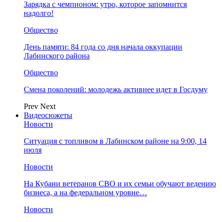
Зарядка с чемпионом: утро, которое запомнится
надолго!
Общество
День памяти: 84 года со дня начала оккупации
Лабинского района
Общество
Смена поколений: молодежь активнее идет в Госдуму
Prev
Next
Видеосюжеты
Новости
Ситуация с топливом в Лабинском районе на 9:00, 14
июля
Новости
На Кубани ветеранов СВО и их семьи обучают ведению
бизнеса, а на федеральном уровне…
Новости