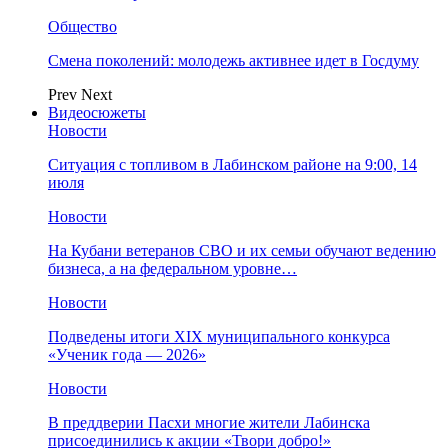
Общество
Смена поколений: молодежь активнее идет в Госдуму
Prev
Next
Видеосюжеты
Новости
Ситуация с топливом в Лабинском районе на 9:00, 14
июля
Новости
На Кубани ветеранов СВО и их семьи обучают ведению
бизнеса, а на федеральном уровне…
Новости
Подведены итоги XIX муниципального конкурса
«Ученик года — 2026»
Новости
В преддверии Пасхи многие жители Лабинска
присоединились к акции «Твори добро!»