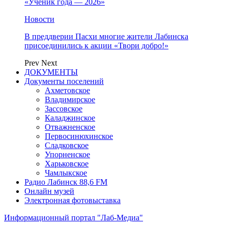
«Ученик года — 2026»
Новости
В преддверии Пасхи многие жители Лабинска
присоединились к акции «Твори добро!»
Prev
Next
ДОКУМЕНТЫ
Документы поселений
Ахметовское
Владимирское
Зассовское
Каладжинское
Отважненское
Первосинюхинское
Сладковское
Упорненское
Харьковское
Чамлыкское
Радио Лабинск 88,6 FM
Онлайн музей
Электронная фотовыставка
Информационный портал "Лаб-Медиа"