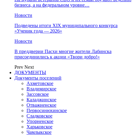
бизнеса, а на федеральном уровне…
Новости
Подведены итоги XIX муниципального конкурса
«Ученик года — 2026»
Новости
В преддверии Пасхи многие жители Лабинска
присоединились к акции «Твори добро!»
Prev
Next
ДОКУМЕНТЫ
Документы поселений
Ахметовское
Владимирское
Зассовское
Каладжинское
Отважненское
Первосинюхинское
Сладковское
Упорненское
Харьковское
Чамлыкское