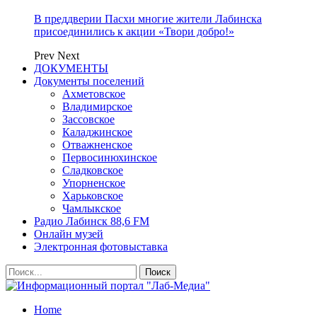
В преддверии Пасхи многие жители Лабинска
присоединились к акции «Твори добро!»
Prev
Next
ДОКУМЕНТЫ
Документы поселений
Ахметовское
Владимирское
Зассовское
Каладжинское
Отважненское
Первосинюхинское
Сладковское
Упорненское
Харьковское
Чамлыкское
Радио Лабинск 88,6 FM
Онлайн музей
Электронная фотовыставка
Home