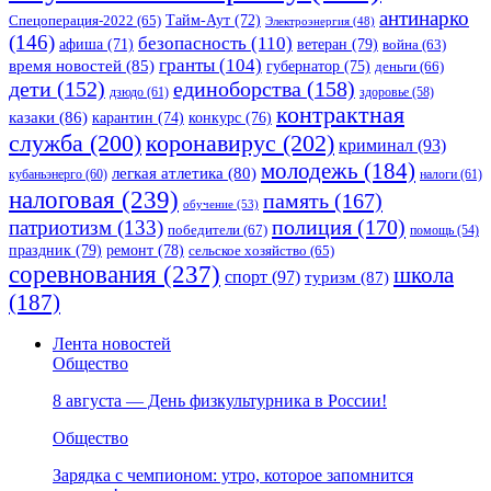
антинарко
Спецоперация-2022
(65)
Тайм-Аут
(72)
Электроэнергия
(48)
(146)
безопасность
(110)
ветеран
(79)
афиша
(71)
война
(63)
гранты
(104)
время новостей
(85)
губернатор
(75)
деньги
(66)
единоборства
(158)
дети
(152)
дзюдо
(61)
здоровье
(58)
контрактная
казаки
(86)
карантин
(74)
конкурс
(76)
коронавирус
(202)
служба
(200)
криминал
(93)
молодежь
(184)
легкая атлетика
(80)
кубаньэнерго
(60)
налоги
(61)
налоговая
(239)
память
(167)
обучение
(53)
полиция
(170)
патриотизм
(133)
победители
(67)
помощь
(54)
праздник
(79)
ремонт
(78)
сельское хозяйство
(65)
соревнования
(237)
школа
спорт
(97)
туризм
(87)
(187)
Лента новостей
Общество
8 августа — День физкультурника в России!
Общество
Зарядка с чемпионом: утро, которое запомнится