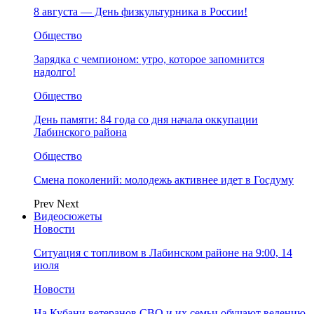
8 августа — День физкультурника в России!
Общество
Зарядка с чемпионом: утро, которое запомнится
надолго!
Общество
День памяти: 84 года со дня начала оккупации
Лабинского района
Общество
Смена поколений: молодежь активнее идет в Госдуму
Prev
Next
Видеосюжеты
Новости
Ситуация с топливом в Лабинском районе на 9:00, 14
июля
Новости
На Кубани ветеранов СВО и их семьи обучают ведению