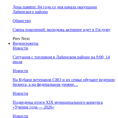
День памяти: 84 года со дня начала оккупации
Лабинского района
Общество
Смена поколений: молодежь активнее идет в Госдуму
Prev
Next
Видеосюжеты
Новости
Ситуация с топливом в Лабинском районе на 9:00, 14
июля
Новости
На Кубани ветеранов СВО и их семьи обучают ведению
бизнеса, а на федеральном уровне…
Новости
Подведены итоги XIX муниципального конкурса
«Ученик года — 2026»
Новости