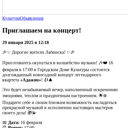
Культура
Объявления
Приглашаем на концерт!
29 января 2025 в 12:18
🎉✨ Дорогие жители Лабинска! ✨🎉
Приготовьтесь окунуться в волшебство музыки! 🎶❤️ 16
февраля в 17:00 в Городском Доме Культуры состоится
долгожданный новогодний концерт легендарного
квартета
«Адажио»
! 🎻🎄
Это будет незабываемый вечер, наполненный искренними
эмоциями, теплом и праздничным настроением. 🌟❄️
Подарите себе и своим близким возможность насладиться
прекрасной музыкой в исполнении настоящих мастеров
своего дела! 🎁💫
📅
Дата:
16 февраля
⏰
Время:
17:00