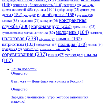
Электроэнергия
(48)
(146)
безопасность
(110)
ветеран
(79)
афиша
(71)
война
(63)
гранты
(104)
время новостей
(85)
губернатор
(75)
деньги
(66)
единоборства
(158)
дети
(152)
дзюдо
(61)
здоровье
(58)
контрактная
казаки
(86)
карантин
(74)
конкурс
(76)
коронавирус
(202)
служба
(200)
криминал
(93)
молодежь
(184)
легкая атлетика
(80)
кубаньэнерго
(60)
налоги
(61)
налоговая
(239)
память
(167)
обучение
(53)
полиция
(170)
патриотизм
(133)
победители
(67)
помощь
(54)
праздник
(79)
ремонт
(78)
сельское хозяйство
(65)
соревнования
(237)
школа
спорт
(97)
туризм
(87)
(187)
Лента новостей
Общество
8 августа — День физкультурника в России!
Общество
Зарядка с чемпионом: утро, которое запомнится
надолго!