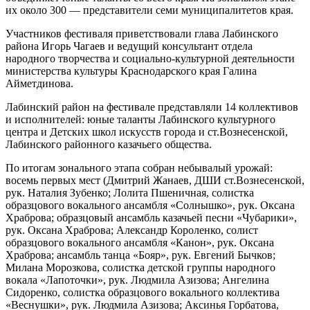
их около 300 — представители семи муниципалитетов края.
Участников фестиваля приветствовали глава Лабинского
района Игорь Чагаев и ведущий консультант отдела
народного творчества и социально-культурной деятельности
министерства культуры Краснодарского края Галина
Айметдинова.
Лабинский район на фестивале представляли 14 коллективов
и исполнителей: юные таланты Лабинского культурного
центра и Детских школ искусств города и ст.Вознесенской,
Лабинского районного казачьего общества.
По итогам зонального этапа собран небывалый урожай:
восемь первых мест (Дмитрий Жанаев, ДШИ ст.Вознесенской,
рук. Наталия Зубенко; Лолита Пшеничная, солистка
образцового вокального ансамбля «Солнышко», рук. Оксана
Храброва; образцовый ансамбль казачьей песни «Чубарики»,
рук. Оксана Храброва; Александр Короленко, солист
образцового вокального ансамбля «Канон», рук. Оксана
Храброва; ансамбль танца «Бояр», рук. Евгений Бычков;
Милана Морозкова, солистка детской группы народного
вокала «Лапоточки», рук. Людмила Азизова; Ангелина
Сидоренко, солистка образцового вокального коллектива
«Веснушки», рук. Людмила Азизова; Аксинья Горбатова,