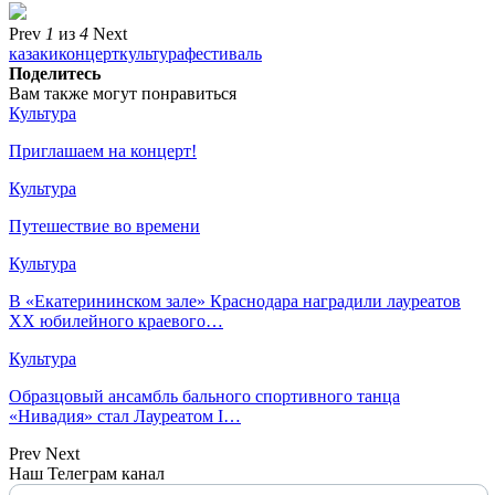
Prev
1
из
4
Next
казаки
концерт
культура
фестиваль
Поделитесь
Вам также могут понравиться
Культура
Приглашаем на концерт!
Культура
Путешествие во времени
Культура
В «Екатерининском зале» Краснодара наградили лауреатов
XX юбилейного краевого…
Культура
Образцовый ансамбль бального спортивного танца
«Нивадия» стал Лауреатом I…
Prev
Next
Наш Телеграм канал