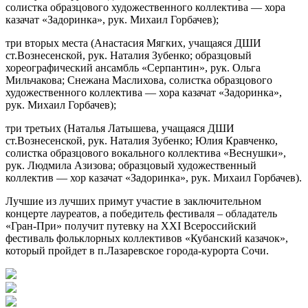
солистка образцового художественного коллектива — хора
казачат «Задоринка», рук. Михаил Горбачев);
три вторых места (Анастасия Мягких, учащаяся ДШИ
ст.Вознесенской, рук. Наталия Зубенко; образцовый
хореографический ансамбль «Серпантин», рук. Ольга
Мильчакова; Снежана Маслихова, солистка образцового
художественного коллектива — хора казачат «Задоринка»,
рук. Михаил Горбачев);
три третьих (Наталья Латышева, учащаяся ДШИ
ст.Вознесенской, рук. Наталия Зубенко; Юлия Кравченко,
солистка образцового вокального коллектива «Веснушки»,
рук. Людмила Азизова; образцовый художественный
коллектив — хор казачат «Задоринка», рук. Михаил Горбачев).
Лучшие из лучших примут участие в заключительном
концерте лауреатов, а победитель фестиваля – обладатель
«Гран-При» получит путевку на ХXI Всероссийский
фестиваль фольклорных коллективов «Кубанский казачок»,
который пройдет в п.Лазаревское города-курорта Сочи.