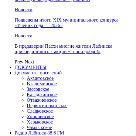
Новости
Подведены итоги XIX муниципального конкурса
«Ученик года — 2026»
Новости
В преддверии Пасхи многие жители Лабинска
присоединились к акции «Твори добро!»
Prev
Next
ДОКУМЕНТЫ
Документы поселений
Ахметовское
Владимирское
Зассовское
Каладжинское
Отважненское
Первосинюхинское
Сладковское
Упорненское
Харьковское
Чамлыкское
Радио Лабинск 88,6 FM