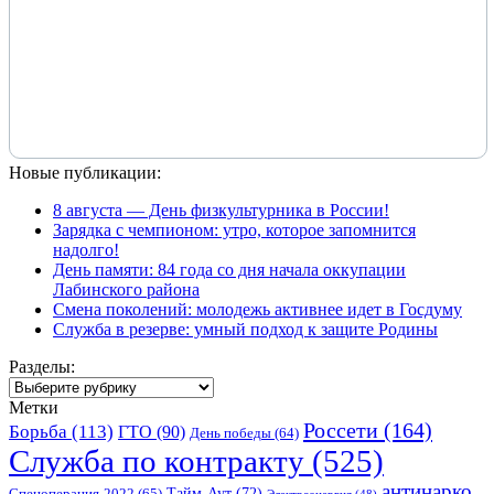
Новые публикации:
8 августа — День физкультурника в России!
Зарядка с чемпионом: утро, которое запомнится
надолго!
День памяти: 84 года со дня начала оккупации
Лабинского района
Смена поколений: молодежь активнее идет в Госдуму
Служба в резерве: умный подход к защите Родины
Разделы:
Разделы:
Метки
Россети
(164)
Борьба
(113)
ГТО
(90)
День победы
(64)
Служба по контракту
(525)
антинарко
Спецоперация-2022
(65)
Тайм-Аут
(72)