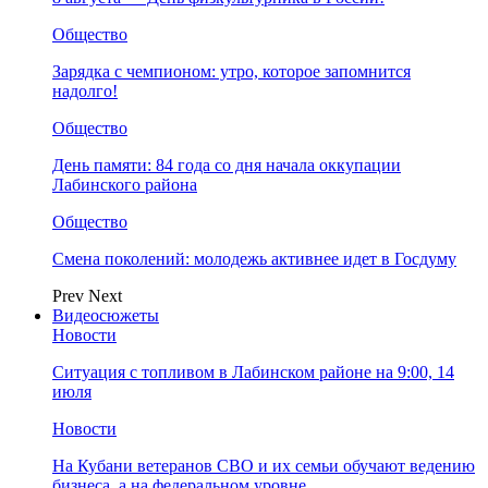
Общество
Зарядка с чемпионом: утро, которое запомнится
надолго!
Общество
День памяти: 84 года со дня начала оккупации
Лабинского района
Общество
Смена поколений: молодежь активнее идет в Госдуму
Prev
Next
Видеосюжеты
Новости
Ситуация с топливом в Лабинском районе на 9:00, 14
июля
Новости
На Кубани ветеранов СВО и их семьи обучают ведению
бизнеса, а на федеральном уровне…