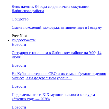
День памяти: 84 года со дня начала оккупации
Лабинского района
Общество
Смена поколений: молодежь активнее идет в Госдуму
Prev
Next
Видеосюжеты
Новости
Ситуация с топливом в Лабинском районе на 9:00, 14
июля
Новости
На Кубани ветеранов СВО и их семьи обучают ведению
бизнеса, а на федеральном уровне…
Новости
Подведены итоги XIX муниципального конкурса
«Ученик года — 2026»
Новости