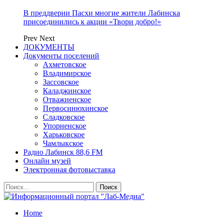
В преддверии Пасхи многие жители Лабинска
присоединились к акции «Твори добро!»
Prev
Next
ДОКУМЕНТЫ
Документы поселений
Ахметовское
Владимирское
Зассовское
Каладжинское
Отважненское
Первосинюхинское
Сладковское
Упорненское
Харьковское
Чамлыкское
Радио Лабинск 88,6 FM
Онлайн музей
Электронная фотовыставка
Home