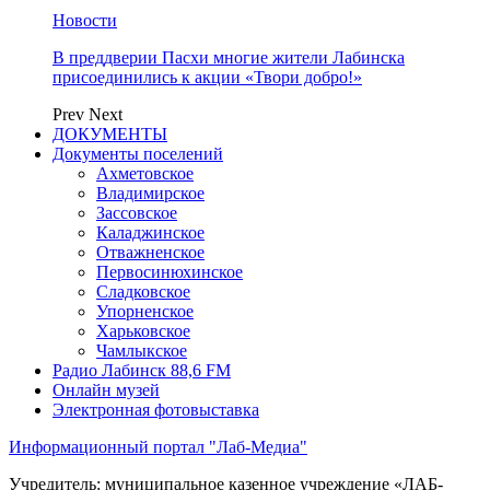
Новости
В преддверии Пасхи многие жители Лабинска
присоединились к акции «Твори добро!»
Prev
Next
ДОКУМЕНТЫ
Документы поселений
Ахметовское
Владимирское
Зассовское
Каладжинское
Отважненское
Первосинюхинское
Сладковское
Упорненское
Харьковское
Чамлыкское
Радио Лабинск 88,6 FM
Онлайн музей
Электронная фотовыставка
Информационный портал "Лаб-Медиа"
Учредитель: муниципальное казенное учреждение «ЛАБ-