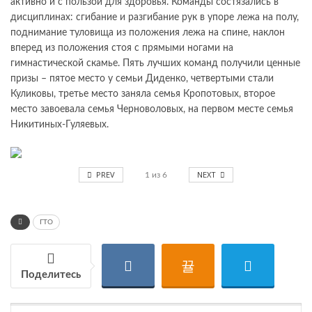
активно и с пользой для здоровья. Команды состязались в
дисциплинах: сгибание и разгибание рук в упоре лежа на полу,
поднимание туловища из положения лежа на спине, наклон
вперед из положения стоя с прямыми ногами на
гимнастической скамье. Пять лучших команд получили ценные
призы – пятое место у семьи Диденко, четвертыми стали
Куликовы, третье место заняла семья Кропотовых, второе
место завоевала семья Черноволовых, на первом месте семья
Никитиных-Гуляевых.
PREV
NEXT
1
из
6
ГТО
Поделитесь