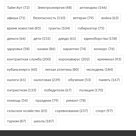
Тайм-Аут
(72)
Электроэнергия
(48)
антинарко
(146)
афиша
(71)
безопасность
(110)
ветеран
(79)
война
(63)
время новостей
(85)
гранты
(104)
губернатор
(75)
деньги
(66)
дети
(152)
дзюдо
(61)
единоборства
(158)
здоровье
(58)
казаки
(86)
карантин
(74)
конкурс
(76)
контрактная служба
(200)
коронавирус
(202)
криминал
(93)
кубаньэнерго
(60)
легкая атлетика
(80)
молодежь
(184)
налоги
(61)
налоговая
(239)
обучение
(53)
память
(167)
патриотизм
(133)
победители
(67)
полиция
(170)
помощь
(54)
праздник
(79)
ремонт
(78)
сельское хозяйство
(65)
соревнования
(237)
спорт
(97)
туризм
(87)
школа
(187)