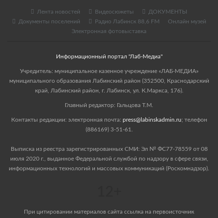
Лента новостей
Видеосюжеты
ДОКУМЕНТЫ
Документы поселений
Радио Лабинск 88,6 FM
Онлайн музей
Электронная фотовыставка
Информационный портал "Лаб-Медиа"
Учредитель: муниципальное казенное учреждение «ЛАБ-МЕДИА»
муниципального образования Лабинский район (352500, Краснодарский
край, Лабинский район, г. Лабинск, ул. К.Маркса, 176).
Главный редактор: Гальцова Т.М.
Контакты редакции: электронная почта:
press@labinskadmin.ru
; телефон
(886169) 3-51-61.
Выписка из реестра зарегистрированных СМИ: Эл № ФС77-78559 от 08
июля 2020 г., выданное Федеральной службой по надзору в сфере связи,
информационных технологий и массовых коммуникаций (Роскомнадзор).
12+
При цитировании материалов сайта ссылка на первоисточник