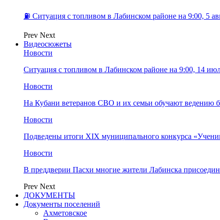
⛽️ Ситуация с топливом в Лабинском районе на 9:00, 5 ав
Prev
Next
Видеосюжеты
Новости
Ситуация с топливом в Лабинском районе на 9:00, 14 ию
Новости
На Кубани ветеранов СВО и их семьи обучают ведению б
Новости
Подведены итоги XIX муниципального конкурса «Учени
Новости
В преддверии Пасхи многие жители Лабинска присоедин
Prev
Next
ДОКУМЕНТЫ
Документы поселений
Ахметовское