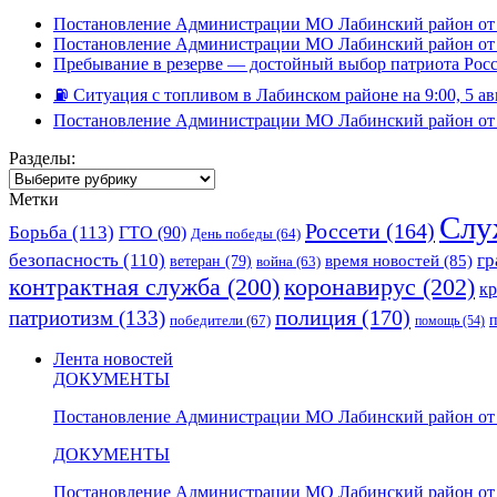
Постановление Администрации МО Лабинский район от 
Постановление Администрации МО Лабинский район от 
Пребывание в резерве — достойный выбор патриота Рос
⛽️ Ситуация с топливом в Лабинском районе на 9:00, 5 ав
Постановление Администрации МО Лабинский район от 
Разделы:
Разделы:
Метки
Слу
Россети
(164)
Борьба
(113)
ГТО
(90)
День победы
(64)
безопасность
(110)
гр
ветеран
(79)
время новостей
(85)
война
(63)
коронавирус
(202)
контрактная служба
(200)
к
полиция
(170)
патриотизм
(133)
победители
(67)
помощь
(54)
Лента новостей
ДОКУМЕНТЫ
Постановление Администрации МО Лабинский район от 
ДОКУМЕНТЫ
Постановление Администрации МО Лабинский район от 