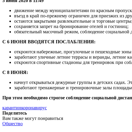
5 июня 2020 в 11:49
движение между муниципалитетами по красным пропуск
въезд в край по-прежнему ограничен для приезжих из др
остаются закрытыми развлекательные и торговые центры
сохраняется запрет на бронирование отелей и гостиниц;
обязательный масочный режим, соблюдение социальной 
С 6 ИЮНЯ ВВОДЯТСЯ ПОСЛАБЛЕНИЯ:
откроются набережные, прогулочные и пешеходные зоны в
заработают уличные летние террасы и веранды, летние ка
откроются спортивные стадионы для тренировок при соб
С 8 ИЮНЯ:
начнут открываться дежурные группы в детских садах. Э
заработают тренажерные и тренировочные залы площадью 
При этом необходимо строгое соблюдение социальной дистан
карантин
коронавирус
Поделитесь
Вам также могут понравиться
Общество