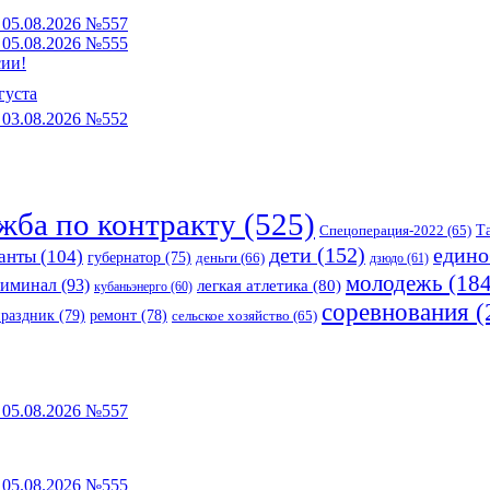
05.08.2026 №557
05.08.2026 №555
сии!
густа
03.08.2026 №552
жба по контракту
(525)
Спецоперация-2022
(65)
Т
едино
дети
(152)
анты
(104)
губернатор
(75)
деньги
(66)
дзюдо
(61)
молодежь
(184
риминал
(93)
легкая атлетика
(80)
кубаньэнерго
(60)
соревнования
(
праздник
(79)
ремонт
(78)
сельское хозяйство
(65)
05.08.2026 №557
05.08.2026 №555