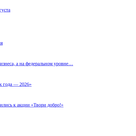
густа
ля
изнеса, а на федеральном уровне…
к года — 2026»
ились к акции «Твори добро!»