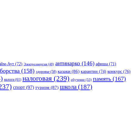
антинарко
(146)
айм-Аут
(72)
афиша
(71)
Электроэнергия
(48)
борства
(158)
казаки
(86)
карантин
(74)
конкурс
(76)
здоровье
(58)
налоговая
(239)
)
память
(167)
налоги
(61)
обучение
(53)
237)
школа
(187)
спорт
(97)
туризм
(87)