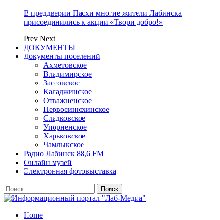
В преддверии Пасхи многие жители Лабинска
присоединились к акции «Твори добро!»
Prev
Next
ДОКУМЕНТЫ
Документы поселений
Ахметовское
Владимирское
Зассовское
Каладжинское
Отважненское
Первосинюхинское
Сладковское
Упорненское
Харьковское
Чамлыкское
Радио Лабинск 88,6 FM
Онлайн музей
Электронная фотовыставка
Home