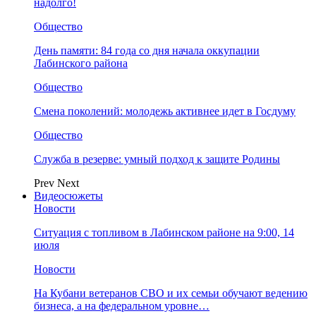
надолго!
Общество
День памяти: 84 года со дня начала оккупации
Лабинского района
Общество
Смена поколений: молодежь активнее идет в Госдуму
Общество
Служба в резерве: умный подход к защите Родины
Prev
Next
Видеосюжеты
Новости
Ситуация с топливом в Лабинском районе на 9:00, 14
июля
Новости
На Кубани ветеранов СВО и их семьи обучают ведению
бизнеса, а на федеральном уровне…