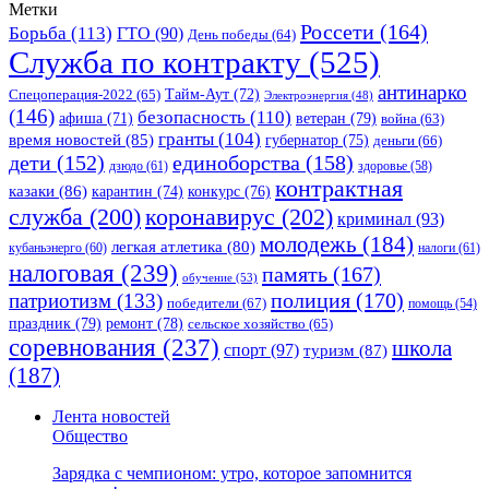
Метки
Россети
(164)
Борьба
(113)
ГТО
(90)
День победы
(64)
Служба по контракту
(525)
антинарко
Спецоперация-2022
(65)
Тайм-Аут
(72)
Электроэнергия
(48)
(146)
безопасность
(110)
ветеран
(79)
афиша
(71)
война
(63)
гранты
(104)
время новостей
(85)
губернатор
(75)
деньги
(66)
единоборства
(158)
дети
(152)
дзюдо
(61)
здоровье
(58)
контрактная
казаки
(86)
карантин
(74)
конкурс
(76)
коронавирус
(202)
служба
(200)
криминал
(93)
молодежь
(184)
легкая атлетика
(80)
кубаньэнерго
(60)
налоги
(61)
налоговая
(239)
память
(167)
обучение
(53)
полиция
(170)
патриотизм
(133)
победители
(67)
помощь
(54)
праздник
(79)
ремонт
(78)
сельское хозяйство
(65)
соревнования
(237)
школа
спорт
(97)
туризм
(87)
(187)
Лента новостей
Общество
Зарядка с чемпионом: утро, которое запомнится