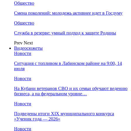
Общество
Смена поколений: молодежь активнее идет в Госдуму
Общество
Служба в резерве: умный подход к защите Родины
Prev
Next
Видеосюжеты
Новости
Ситуация с топливом в Лабинском районе на 9:00, 14
июля
Новости
На Кубани ветеранов СВО и их семьи обучают ведению
бизнеса, а на федеральном уровне…
Новости
Подведены итоги XIX муниципального конкурса
«Ученик года — 2026»
Новости