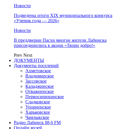
Новости
Подведены итоги XIX муниципального конкурса
«Ученик года — 2026»
Новости
В преддверии Пасхи многие жители Лабинска
присоединились к акции «Твори добро!»
Prev
Next
ДОКУМЕНТЫ
Документы поселений
Ахметовское
Владимирское
Зассовское
Каладжинское
Отважненское
Первосинюхинское
Сладковское
Упорненское
Харьковское
Чамлыкское
Радио Лабинск 88,6 FM
Онлайн музей