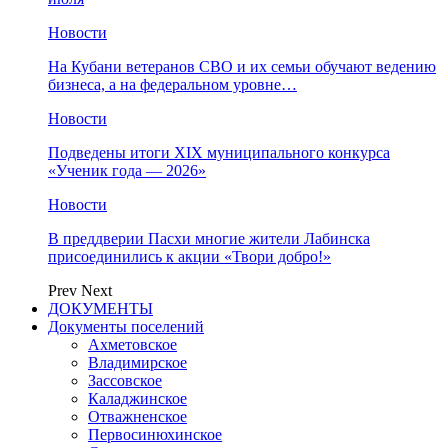
Новости
На Кубани ветеранов СВО и их семьи обучают ведению
бизнеса, а на федеральном уровне…
Новости
Подведены итоги XIX муниципального конкурса
«Ученик года — 2026»
Новости
В преддверии Пасхи многие жители Лабинска
присоединились к акции «Твори добро!»
Prev
Next
ДОКУМЕНТЫ
Документы поселений
Ахметовское
Владимирское
Зассовское
Каладжинское
Отважненское
Первосинюхинское