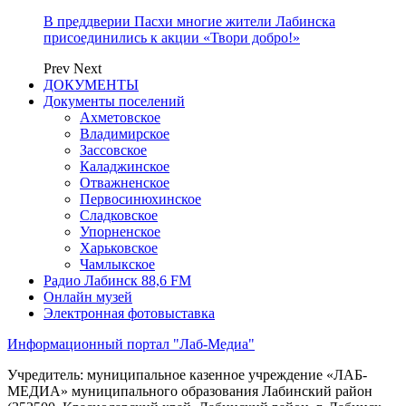
В преддверии Пасхи многие жители Лабинска
присоединились к акции «Твори добро!»
Prev
Next
ДОКУМЕНТЫ
Документы поселений
Ахметовское
Владимирское
Зассовское
Каладжинское
Отважненское
Первосинюхинское
Сладковское
Упорненское
Харьковское
Чамлыкское
Радио Лабинск 88,6 FM
Онлайн музей
Электронная фотовыставка
Информационный портал "Лаб-Медиа"
Учредитель: муниципальное казенное учреждение «ЛАБ-
МЕДИА» муниципального образования Лабинский район