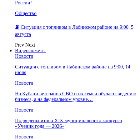
России!
Общество
⛽️ Ситуация с топливом в Лабинском районе на 9:00, 5
августа
Prev
Next
Видеосюжеты
Новости
Ситуация с топливом в Лабинском районе на 9:00, 14
июля
Новости
На Кубани ветеранов СВО и их семьи обучают ведению
бизнеса, а на федеральном уровне…
Новости
Подведены итоги XIX муниципального конкурса
«Ученик года — 2026»
Новости