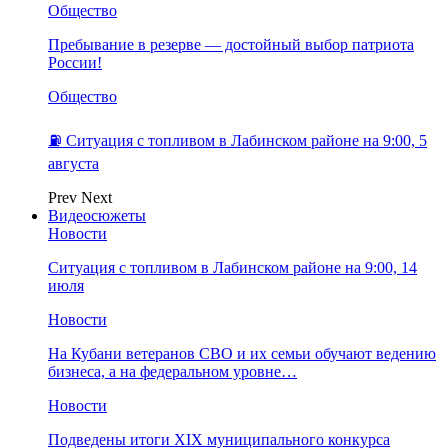
Общество
Пребывание в резерве — достойный выбор патриота
России!
Общество
⛽️ Ситуация с топливом в Лабинском районе на 9:00, 5
августа
Prev
Next
Видеосюжеты
Новости
Ситуация с топливом в Лабинском районе на 9:00, 14
июля
Новости
На Кубани ветеранов СВО и их семьи обучают ведению
бизнеса, а на федеральном уровне…
Новости
Подведены итоги XIX муниципального конкурса