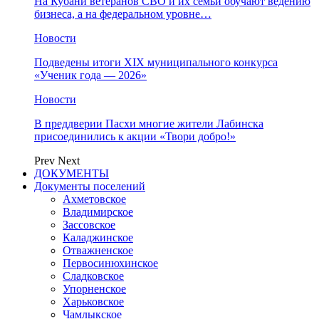
На Кубани ветеранов СВО и их семьи обучают ведению
бизнеса, а на федеральном уровне…
Новости
Подведены итоги XIX муниципального конкурса
«Ученик года — 2026»
Новости
В преддверии Пасхи многие жители Лабинска
присоединились к акции «Твори добро!»
Prev
Next
ДОКУМЕНТЫ
Документы поселений
Ахметовское
Владимирское
Зассовское
Каладжинское
Отважненское
Первосинюхинское
Сладковское
Упорненское
Харьковское
Чамлыкское