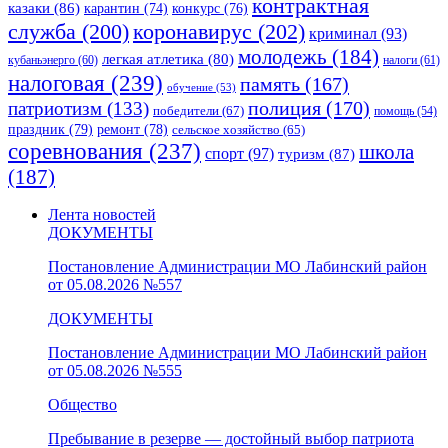
контрактная
казаки
(86)
карантин
(74)
конкурс
(76)
коронавирус
(202)
служба
(200)
криминал
(93)
молодежь
(184)
легкая атлетика
(80)
кубаньэнерго
(60)
налоги
(61)
налоговая
(239)
память
(167)
обучение
(53)
полиция
(170)
патриотизм
(133)
победители
(67)
помощь
(54)
праздник
(79)
ремонт
(78)
сельское хозяйство
(65)
соревнования
(237)
школа
спорт
(97)
туризм
(87)
(187)
Лента новостей
ДОКУМЕНТЫ
Постановление Администрации МО Лабинский район
от 05.08.2026 №557
ДОКУМЕНТЫ
Постановление Администрации МО Лабинский район
от 05.08.2026 №555
Общество
Пребывание в резерве — достойный выбор патриота