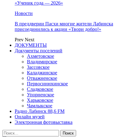
«Ученик года — 2026»
Новости
В преддверии Пасхи многие жители Лабинска
присоединились к акции «Твори добро!»
Prev
Next
ДОКУМЕНТЫ
Документы поселений
Ахметовское
Владимирское
Зассовское
Каладжинское
Отважненское
Первосинюхинское
Сладковское
Упорненское
Харьковское
Чамлыкское
Радио Лабинск 88,6 FM
Онлайн музей
Электронная фотовыставка