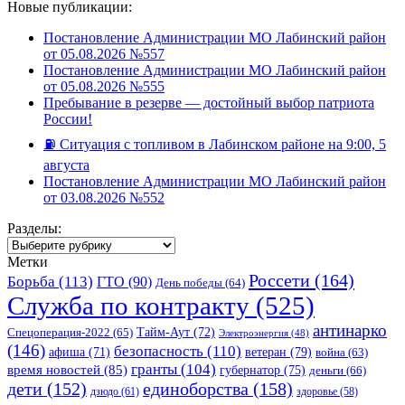
Новые публикации:
Постановление Администрации МО Лабинский район
от 05.08.2026 №557
Постановление Администрации МО Лабинский район
от 05.08.2026 №555
Пребывание в резерве — достойный выбор патриота
России!
⛽️ Ситуация с топливом в Лабинском районе на 9:00, 5
августа
Постановление Администрации МО Лабинский район
от 03.08.2026 №552
Разделы:
Разделы:
Метки
Россети
(164)
Борьба
(113)
ГТО
(90)
День победы
(64)
Служба по контракту
(525)
антинарко
Спецоперация-2022
(65)
Тайм-Аут
(72)
Электроэнергия
(48)
(146)
безопасность
(110)
ветеран
(79)
афиша
(71)
война
(63)
гранты
(104)
время новостей
(85)
губернатор
(75)
деньги
(66)
единоборства
(158)
дети
(152)
дзюдо
(61)
здоровье
(58)