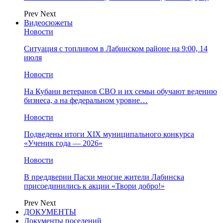
Prev
Next
Видеосюжеты
Новости
Ситуация с топливом в Лабинском районе на 9:00, 14
июля
Новости
На Кубани ветеранов СВО и их семьи обучают ведению
бизнеса, а на федеральном уровне…
Новости
Подведены итоги XIX муниципального конкурса
«Ученик года — 2026»
Новости
В преддверии Пасхи многие жители Лабинска
присоединились к акции «Твори добро!»
Prev
Next
ДОКУМЕНТЫ
Документы поселений