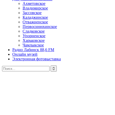
Ахметовское
Владимирское
Зассовское
Каладжинское
Отважненское
Первосинюхинское
Сладковское
Упорненское
Харьковское
Чамлыкское
Радио Лабинск 88,6 FM
Онлайн музей
Электронная фотовыставка