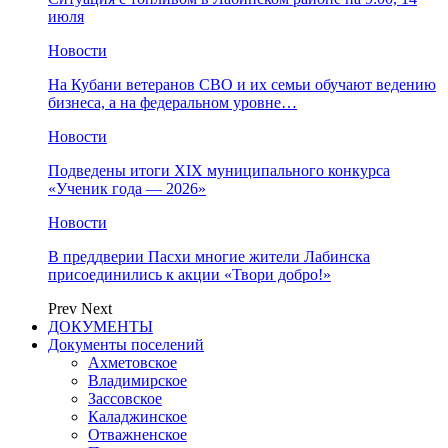
июля
Новости
На Кубани ветеранов СВО и их семьи обучают ведению
бизнеса, а на федеральном уровне…
Новости
Подведены итоги XIX муниципального конкурса
«Ученик года — 2026»
Новости
В преддверии Пасхи многие жители Лабинска
присоединились к акции «Твори добро!»
Prev
Next
ДОКУМЕНТЫ
Документы поселений
Ахметовское
Владимирское
Зассовское
Каладжинское
Отважненское