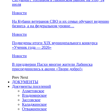
июля
Новости
На Кубани ветеранов СВО и их семьи обучают ведению
бизнеса, а на федеральном уровне…
Новости
Подведены итоги XIX муниципального конкурса
«Ученик года — 2026»
Новости
В преддверии Пасхи многие жители Лабинска
присоединились к акции «Твори добро!»
Prev
Next
ДОКУМЕНТЫ
Документы поселений
Ахметовское
Владимирское
Зассовское
Каладжинское
Отважненское