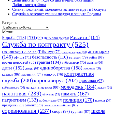
День памяти: 84 года со дня начала оккупации
Лабинского района
Смена поколений: молодежь активнее идет в Госдуму
Служба в резерве: умный подход к защите Родины
Разделы:
Разделы:
Метки
Россети
(164)
Борьба
(113)
ГТО
(90)
День победы
(64)
Служба по контракту
(525)
антинарко
Спецоперация-2022
(65)
Тайм-Аут
(72)
Электроэнергия
(48)
(146)
безопасность
(110)
ветеран
(79)
афиша
(71)
война
(63)
гранты
(104)
время новостей
(85)
губернатор
(75)
деньги
(66)
единоборства
(158)
дети
(152)
дзюдо
(61)
здоровье
(58)
контрактная
казаки
(86)
карантин
(74)
конкурс
(76)
коронавирус
(202)
служба
(200)
криминал
(93)
молодежь
(184)
легкая атлетика
(80)
кубаньэнерго
(60)
налоги
(61)
налоговая
(239)
память
(167)
обучение
(53)
полиция
(170)
патриотизм
(133)
победители
(67)
помощь
(54)
праздник
(79)
ремонт
(78)
сельское хозяйство
(65)
соревнования
(237)
школа
спорт
(97)
туризм
(87)