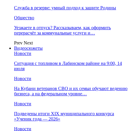
Служба в резерве: умный подход к защите Родины
Общество
Уезжаете в отпуск? Рассказываем, как оформить
перерасчёт за коммунальные услуги и…
Prev
Next
Видеосюжеты
Новости
Ситуация с топливом в Лабинском районе на 9:00, 14
июля
Новости
На Кубани ветеранов СВО и их семьи обучают ведению
бизнеса, а на федеральном уровне…
Новости
Подведены итоги XIX муниципального конкурса
«Ученик года — 2026»
Новости