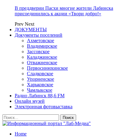
В преддверии Пасхи многие жители Лабинска
присоединились к акции «Твори добро!»
Prev
Next
ДОКУМЕНТЫ
Документы поселений
Ахметовское
Владимирское
Зассовское
Каладжинское
Отважненское
Первосинюхинское
Сладковское
Упорненское
Харьковское
Чамлыкское
Радио Лабинск 88,6 FM
Онлайн музей
Электронная фотовыставка
Home