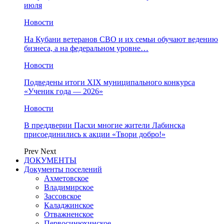
июля
Новости
На Кубани ветеранов СВО и их семьи обучают ведению
бизнеса, а на федеральном уровне…
Новости
Подведены итоги XIX муниципального конкурса
«Ученик года — 2026»
Новости
В преддверии Пасхи многие жители Лабинска
присоединились к акции «Твори добро!»
Prev
Next
ДОКУМЕНТЫ
Документы поселений
Ахметовское
Владимирское
Зассовское
Каладжинское
Отважненское
Первосинюхинское