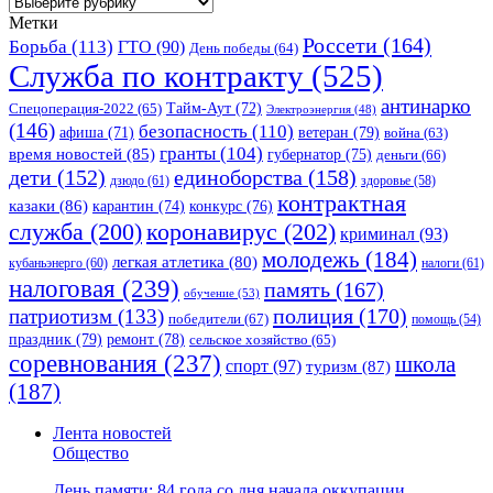
Разделы:
Метки
Россети
(164)
Борьба
(113)
ГТО
(90)
День победы
(64)
Служба по контракту
(525)
антинарко
Спецоперация-2022
(65)
Тайм-Аут
(72)
Электроэнергия
(48)
(146)
безопасность
(110)
ветеран
(79)
афиша
(71)
война
(63)
гранты
(104)
время новостей
(85)
губернатор
(75)
деньги
(66)
единоборства
(158)
дети
(152)
дзюдо
(61)
здоровье
(58)
контрактная
казаки
(86)
карантин
(74)
конкурс
(76)
коронавирус
(202)
служба
(200)
криминал
(93)
молодежь
(184)
легкая атлетика
(80)
кубаньэнерго
(60)
налоги
(61)
налоговая
(239)
память
(167)
обучение
(53)
полиция
(170)
патриотизм
(133)
победители
(67)
помощь
(54)
праздник
(79)
ремонт
(78)
сельское хозяйство
(65)
соревнования
(237)
школа
спорт
(97)
туризм
(87)
(187)
Лента новостей
Общество
День памяти: 84 года со дня начала оккупации