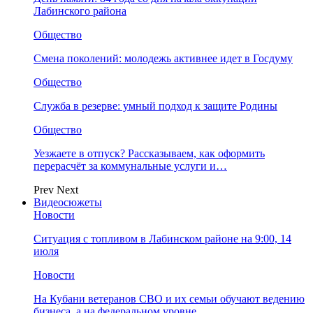
Лабинского района
Общество
Смена поколений: молодежь активнее идет в Госдуму
Общество
Служба в резерве: умный подход к защите Родины
Общество
Уезжаете в отпуск? Рассказываем, как оформить
перерасчёт за коммунальные услуги и…
Prev
Next
Видеосюжеты
Новости
Ситуация с топливом в Лабинском районе на 9:00, 14
июля
Новости
На Кубани ветеранов СВО и их семьи обучают ведению
бизнеса, а на федеральном уровне…