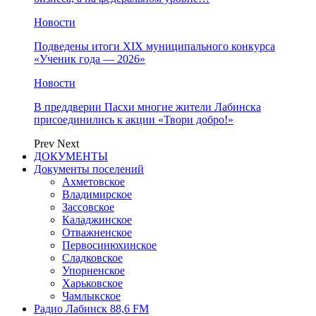
Новости
Подведены итоги XIX муниципального конкурса
«Ученик года — 2026»
Новости
В преддверии Пасхи многие жители Лабинска
присоединились к акции «Твори добро!»
Prev
Next
ДОКУМЕНТЫ
Документы поселений
Ахметовское
Владимирское
Зассовское
Каладжинское
Отважненское
Первосинюхинское
Сладковское
Упорненское
Харьковское
Чамлыкское
Радио Лабинск 88,6 FM