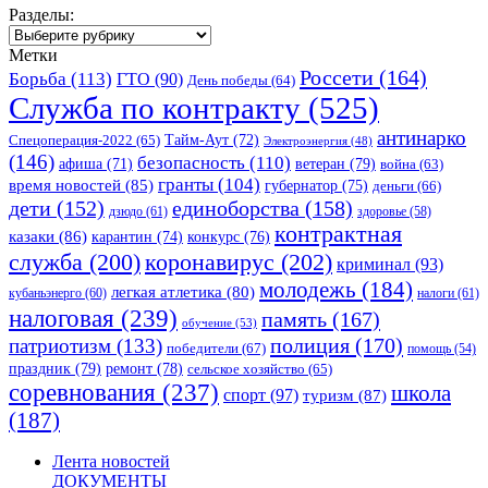
Разделы:
Разделы:
Метки
Россети
(164)
Борьба
(113)
ГТО
(90)
День победы
(64)
Служба по контракту
(525)
антинарко
Спецоперация-2022
(65)
Тайм-Аут
(72)
Электроэнергия
(48)
(146)
безопасность
(110)
ветеран
(79)
афиша
(71)
война
(63)
гранты
(104)
время новостей
(85)
губернатор
(75)
деньги
(66)
единоборства
(158)
дети
(152)
дзюдо
(61)
здоровье
(58)
контрактная
казаки
(86)
карантин
(74)
конкурс
(76)
коронавирус
(202)
служба
(200)
криминал
(93)
молодежь
(184)
легкая атлетика
(80)
кубаньэнерго
(60)
налоги
(61)
налоговая
(239)
память
(167)
обучение
(53)
полиция
(170)
патриотизм
(133)
победители
(67)
помощь
(54)
праздник
(79)
ремонт
(78)
сельское хозяйство
(65)
соревнования
(237)
школа
спорт
(97)
туризм
(87)
(187)
Лента новостей
ДОКУМЕНТЫ