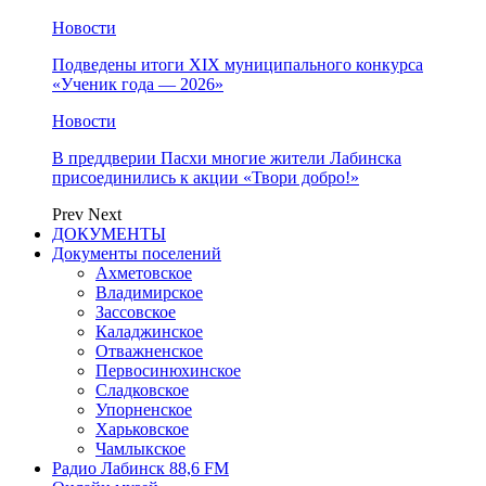
Новости
Подведены итоги XIX муниципального конкурса
«Ученик года — 2026»
Новости
В преддверии Пасхи многие жители Лабинска
присоединились к акции «Твори добро!»
Prev
Next
ДОКУМЕНТЫ
Документы поселений
Ахметовское
Владимирское
Зассовское
Каладжинское
Отважненское
Первосинюхинское
Сладковское
Упорненское
Харьковское
Чамлыкское
Радио Лабинск 88,6 FM