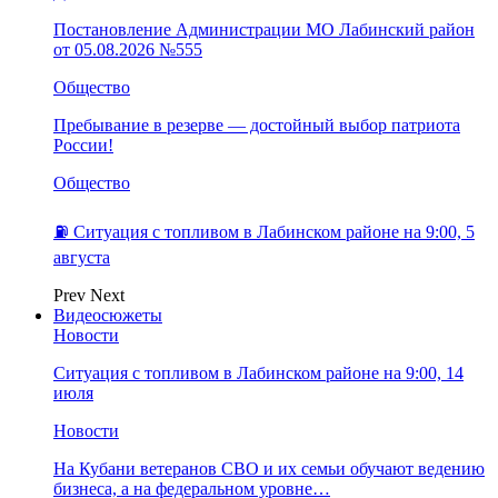
Постановление Администрации МО Лабинский район
от 05.08.2026 №555
Общество
Пребывание в резерве — достойный выбор патриота
России!
Общество
⛽️ Ситуация с топливом в Лабинском районе на 9:00, 5
августа
Prev
Next
Видеосюжеты
Новости
Ситуация с топливом в Лабинском районе на 9:00, 14
июля
Новости
На Кубани ветеранов СВО и их семьи обучают ведению
бизнеса, а на федеральном уровне…