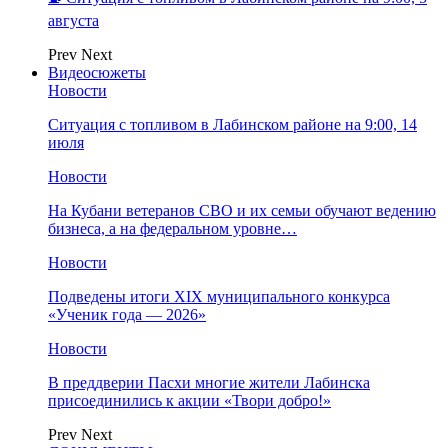
августа
Prev
Next
Видеосюжеты
Новости
Ситуация с топливом в Лабинском районе на 9:00, 14
июля
Новости
На Кубани ветеранов СВО и их семьи обучают ведению
бизнеса, а на федеральном уровне…
Новости
Подведены итоги XIX муниципального конкурса
«Ученик года — 2026»
Новости
В преддверии Пасхи многие жители Лабинска
присоединились к акции «Твори добро!»
Prev
Next