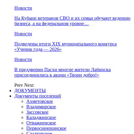
Новости
На Кубани ветеранов СВО и их семьи обучают ведению
бизнеса, а на федеральном уровне…
Новости
Подведены итоги XIX муниципального конкурса
«Ученик года — 2026»
Новости
В преддверии Пасхи многие жители Лабинска
присоединились к акции «Твори добро!»
Prev
Next
ДОКУМЕНТЫ
Документы поселений
Ахметовское
Владимирское
Зассовское
Каладжинское
Отважненское
Первосинюхинское
Сладковское