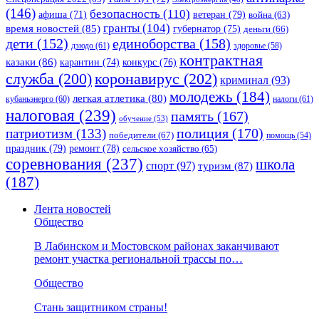
(146)
безопасность
(110)
ветеран
(79)
афиша
(71)
война
(63)
гранты
(104)
время новостей
(85)
губернатор
(75)
деньги
(66)
единоборства
(158)
дети
(152)
дзюдо
(61)
здоровье
(58)
контрактная
казаки
(86)
карантин
(74)
конкурс
(76)
коронавирус
(202)
служба
(200)
криминал
(93)
молодежь
(184)
легкая атлетика
(80)
кубаньэнерго
(60)
налоги
(61)
налоговая
(239)
память
(167)
обучение
(53)
полиция
(170)
патриотизм
(133)
победители
(67)
помощь
(54)
праздник
(79)
ремонт
(78)
сельское хозяйство
(65)
соревнования
(237)
школа
спорт
(97)
туризм
(87)
(187)
Лента новостей
Общество
В Лабинском и Мостовском районах заканчивают
ремонт участка региональной трассы по…
Общество
Стань защитником страны!