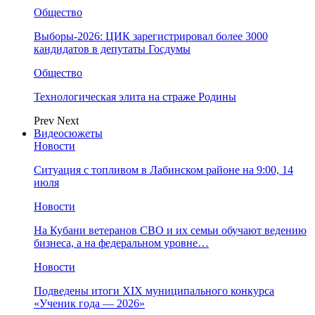
Общество
Выборы-2026: ЦИК зарегистрировал более 3000
кандидатов в депутаты Госдумы
Общество
Технологическая элита на страже Родины
Prev
Next
Видеосюжеты
Новости
Ситуация с топливом в Лабинском районе на 9:00, 14
июля
Новости
На Кубани ветеранов СВО и их семьи обучают ведению
бизнеса, а на федеральном уровне…
Новости
Подведены итоги XIX муниципального конкурса
«Ученик года — 2026»