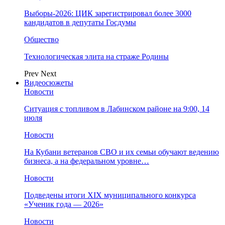
Выборы-2026: ЦИК зарегистрировал более 3000
кандидатов в депутаты Госдумы
Общество
Технологическая элита на страже Родины
Prev
Next
Видеосюжеты
Новости
Ситуация с топливом в Лабинском районе на 9:00, 14
июля
Новости
На Кубани ветеранов СВО и их семьи обучают ведению
бизнеса, а на федеральном уровне…
Новости
Подведены итоги XIX муниципального конкурса
«Ученик года — 2026»
Новости