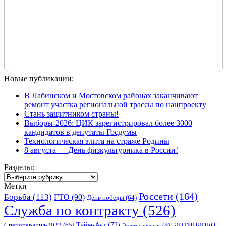
Новые публикации:
В Лабинском и Мостовском районах заканчивают
ремонт участка региональной трассы по нацпроекту
Стань защитником страны!
Выборы-2026: ЦИК зарегистрировал более 3000
кандидатов в депутаты Госдумы
Технологическая элита на страже Родины
8 августа — День физкультурника в России!
Разделы:
Разделы:
Метки
Россети
(164)
Борьба
(113)
ГТО
(90)
День победы
(64)
Служба по контракту
(526)
антинарко
Спецоперация-2022
(65)
Тайм-Аут
(72)
Электроэнергия
(48)