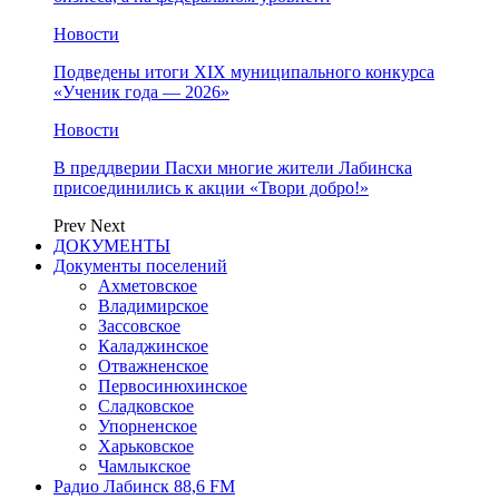
Новости
Подведены итоги XIX муниципального конкурса
«Ученик года — 2026»
Новости
В преддверии Пасхи многие жители Лабинска
присоединились к акции «Твори добро!»
Prev
Next
ДОКУМЕНТЫ
Документы поселений
Ахметовское
Владимирское
Зассовское
Каладжинское
Отважненское
Первосинюхинское
Сладковское
Упорненское
Харьковское
Чамлыкское
Радио Лабинск 88,6 FM