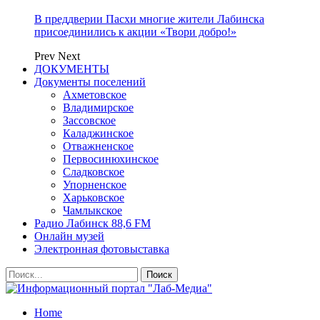
В преддверии Пасхи многие жители Лабинска
присоединились к акции «Твори добро!»
Prev
Next
ДОКУМЕНТЫ
Документы поселений
Ахметовское
Владимирское
Зассовское
Каладжинское
Отважненское
Первосинюхинское
Сладковское
Упорненское
Харьковское
Чамлыкское
Радио Лабинск 88,6 FM
Онлайн музей
Электронная фотовыставка
Home