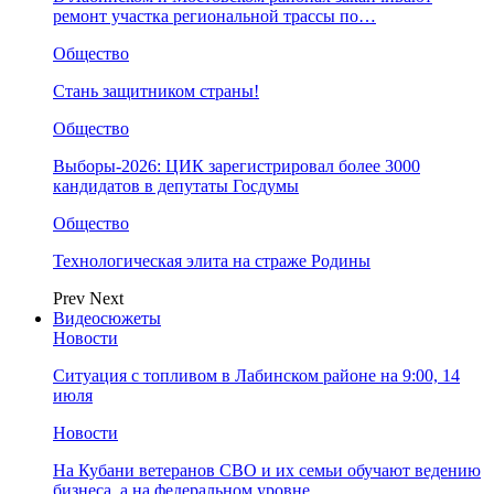
ремонт участка региональной трассы по…
Общество
Стань защитником страны!
Общество
Выборы-2026: ЦИК зарегистрировал более 3000
кандидатов в депутаты Госдумы
Общество
Технологическая элита на страже Родины
Prev
Next
Видеосюжеты
Новости
Ситуация с топливом в Лабинском районе на 9:00, 14
июля
Новости
На Кубани ветеранов СВО и их семьи обучают ведению
бизнеса, а на федеральном уровне…