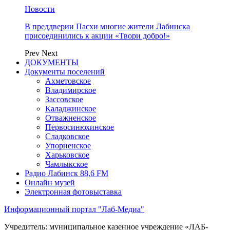
Новости
В преддверии Пасхи многие жители Лабинска
присоединились к акции «Твори добро!»
Prev
Next
ДОКУМЕНТЫ
Документы поселений
Ахметовское
Владимирское
Зассовское
Каладжинское
Отважненское
Первосинюхинское
Сладковское
Упорненское
Харьковское
Чамлыкское
Радио Лабинск 88,6 FM
Онлайн музей
Электронная фотовыставка
Информационный портал "Лаб-Медиа"
Учредитель: муниципальное казенное учреждение «ЛАБ-