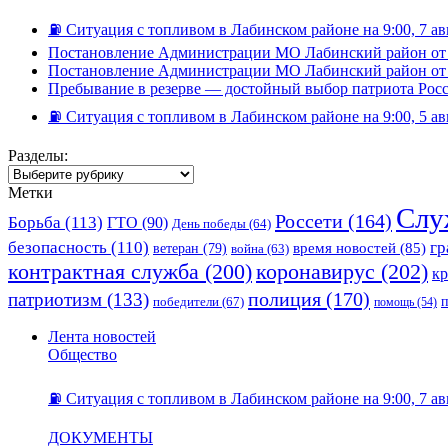
⛽️ Ситуация с топливом в Лабинском районе на 9:00, 7 ав
Постановление Администрации МО Лабинский район от 
Постановление Администрации МО Лабинский район от 
Пребывание в резерве — достойный выбор патриота Рос
⛽️ Ситуация с топливом в Лабинском районе на 9:00, 5 ав
Разделы:
Разделы:
Метки
Слу
Россети
(164)
Борьба
(113)
ГТО
(90)
День победы
(64)
безопасность
(110)
гр
ветеран
(79)
время новостей
(85)
война
(63)
коронавирус
(202)
контрактная служба
(200)
к
полиция
(170)
патриотизм
(133)
победители
(67)
помощь
(54)
Лента новостей
Общество
⛽️ Ситуация с топливом в Лабинском районе на 9:00, 7 ав
ДОКУМЕНТЫ