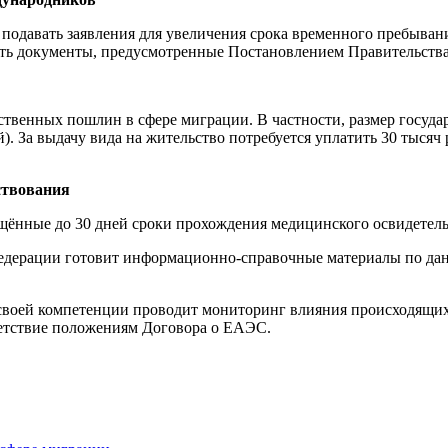
одавать заявления для увеличения срока временного пребывания
ть документы, предусмотренные Постановлением Правительства 
твенных пошлин в сфере миграции. В частности, размер госуда
). За выдачу вида на жительство потребуется уплатить 30 тысяч 
ствования
ращённые до 30 дней сроки прохождения медицинского освидетел
едерации готовит информационно-справочные материалы по дан
х своей компетенции проводит мониторинг влияния происходящ
ветствие положениям Договора о ЕАЭС.