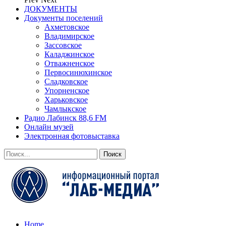
ДОКУМЕНТЫ
Документы поселений
Ахметовское
Владимирское
Зассовское
Каладжинское
Отважненское
Первосинюхинское
Сладковское
Упорненское
Харьковское
Чамлыкское
Радио Лабинск 88,6 FM
Онлайн музей
Электронная фотовыставка
Home