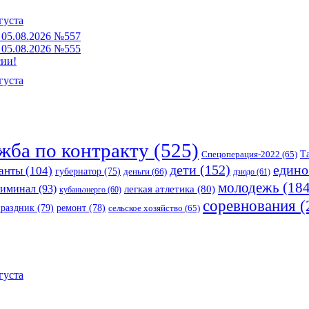
густа
05.08.2026 №557
05.08.2026 №555
сии!
густа
жба по контракту
(525)
Спецоперация-2022
(65)
Т
едино
дети
(152)
анты
(104)
губернатор
(75)
деньги
(66)
дзюдо
(61)
молодежь
(184
риминал
(93)
легкая атлетика
(80)
кубаньэнерго
(60)
соревнования
(
праздник
(79)
ремонт
(78)
сельское хозяйство
(65)
густа