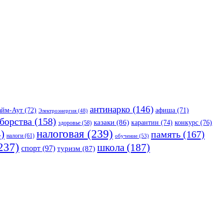
антинарко
(146)
айм-Аут
(72)
афиша
(71)
Электроэнергия
(48)
борства
(158)
казаки
(86)
карантин
(74)
конкурс
(76)
здоровье
(58)
налоговая
(239)
)
память
(167)
налоги
(61)
обучение
(53)
237)
школа
(187)
спорт
(97)
туризм
(87)