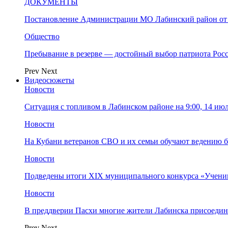
ДОКУМЕНТЫ
Постановление Администрации МО Лабинский район от 
Общество
Пребывание в резерве — достойный выбор патриота Рос
Prev
Next
Видеосюжеты
Новости
Ситуация с топливом в Лабинском районе на 9:00, 14 ию
Новости
На Кубани ветеранов СВО и их семьи обучают ведению б
Новости
Подведены итоги XIX муниципального конкурса «Учени
Новости
В преддверии Пасхи многие жители Лабинска присоедин
Prev
Next