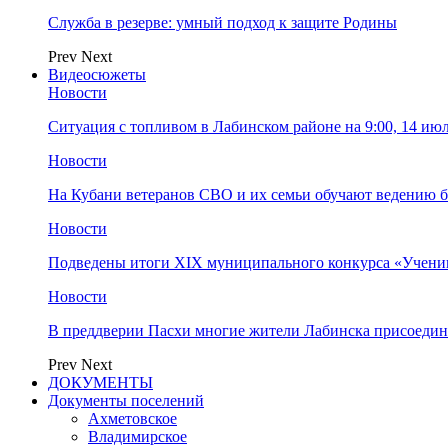
Служба в резерве: умный подход к защите Родины
Prev
Next
Видеосюжеты
Новости
Ситуация с топливом в Лабинском районе на 9:00, 14 ию
Новости
На Кубани ветеранов СВО и их семьи обучают ведению б
Новости
Подведены итоги XIX муниципального конкурса «Учени
Новости
В преддверии Пасхи многие жители Лабинска присоедин
Prev
Next
ДОКУМЕНТЫ
Документы поселений
Ахметовское
Владимирское