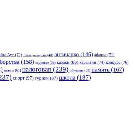
антинарко
(146)
айм-Аут
(72)
афиша
(71)
Электроэнергия
(48)
борства
(158)
казаки
(86)
карантин
(74)
конкурс
(76)
здоровье
(58)
налоговая
(239)
)
память
(167)
налоги
(61)
обучение
(53)
237)
школа
(187)
спорт
(97)
туризм
(87)