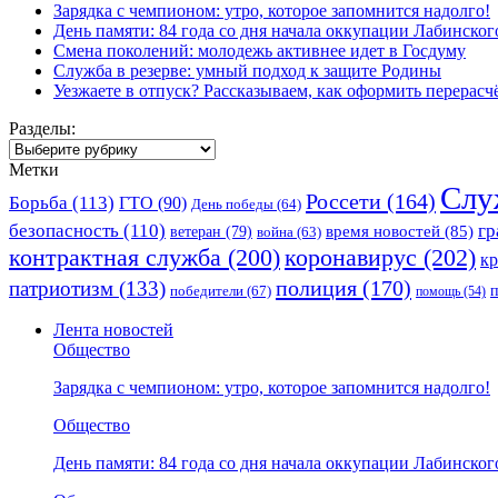
Зарядка с чемпионом: утро, которое запомнится надолго!
День памяти: 84 года со дня начала оккупации Лабинског
Смена поколений: молодежь активнее идет в Госдуму
Служба в резерве: умный подход к защите Родины
Уезжаете в отпуск? Рассказываем, как оформить перерас
Разделы:
Разделы:
Метки
Слу
Россети
(164)
Борьба
(113)
ГТО
(90)
День победы
(64)
безопасность
(110)
гр
ветеран
(79)
время новостей
(85)
война
(63)
коронавирус
(202)
контрактная служба
(200)
к
полиция
(170)
патриотизм
(133)
победители
(67)
помощь
(54)
Лента новостей
Общество
Зарядка с чемпионом: утро, которое запомнится надолго!
Общество
День памяти: 84 года со дня начала оккупации Лабинског