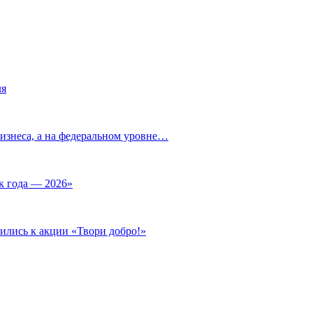
ля
изнеса, а на федеральном уровне…
к года — 2026»
ились к акции «Твори добро!»