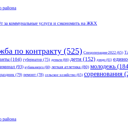
о района
чёт за коммунальные услуги и сэкономить на ЖКХ
жба по контракту
(525)
Спецоперация-2022
(65)
Т
едино
дети
(152)
анты
(104)
губернатор
(75)
деньги
(66)
дзюдо
(61)
молодежь
(184
риминал
(93)
легкая атлетика
(80)
кубаньэнерго
(60)
соревнования
(
праздник
(79)
ремонт
(78)
сельское хозяйство
(65)
о района