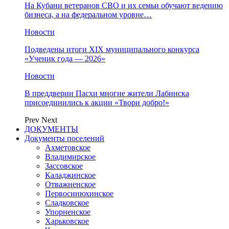
На Кубани ветеранов СВО и их семьи обучают ведению
бизнеса, а на федеральном уровне…
Новости
Подведены итоги XIX муниципального конкурса
«Ученик года — 2026»
Новости
В преддверии Пасхи многие жители Лабинска
присоединились к акции «Твори добро!»
Prev
Next
ДОКУМЕНТЫ
Документы поселений
Ахметовское
Владимирское
Зассовское
Каладжинское
Отважненское
Первосинюхинское
Сладковское
Упорненское
Харьковское