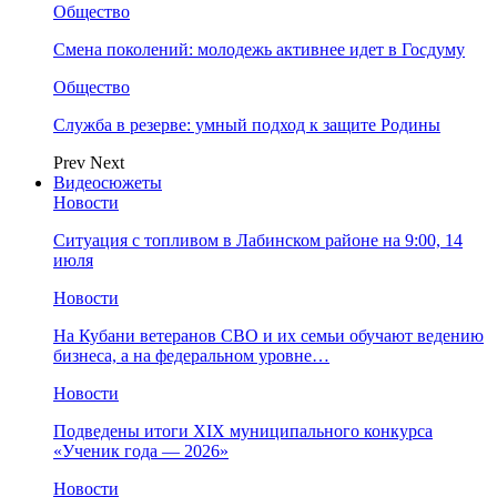
Общество
Смена поколений: молодежь активнее идет в Госдуму
Общество
Служба в резерве: умный подход к защите Родины
Prev
Next
Видеосюжеты
Новости
Ситуация с топливом в Лабинском районе на 9:00, 14
июля
Новости
На Кубани ветеранов СВО и их семьи обучают ведению
бизнеса, а на федеральном уровне…
Новости
Подведены итоги XIX муниципального конкурса
«Ученик года — 2026»
Новости