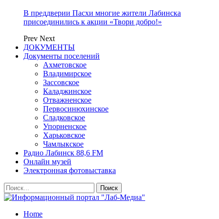
В преддверии Пасхи многие жители Лабинска
присоединились к акции «Твори добро!»
Prev
Next
ДОКУМЕНТЫ
Документы поселений
Ахметовское
Владимирское
Зассовское
Каладжинское
Отважненское
Первосинюхинское
Сладковское
Упорненское
Харьковское
Чамлыкское
Радио Лабинск 88,6 FM
Онлайн музей
Электронная фотовыставка
Home