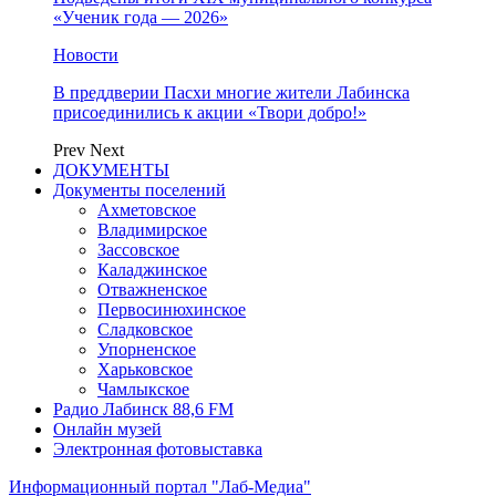
«Ученик года — 2026»
Новости
В преддверии Пасхи многие жители Лабинска
присоединились к акции «Твори добро!»
Prev
Next
ДОКУМЕНТЫ
Документы поселений
Ахметовское
Владимирское
Зассовское
Каладжинское
Отважненское
Первосинюхинское
Сладковское
Упорненское
Харьковское
Чамлыкское
Радио Лабинск 88,6 FM
Онлайн музей
Электронная фотовыставка
Информационный портал "Лаб-Медиа"