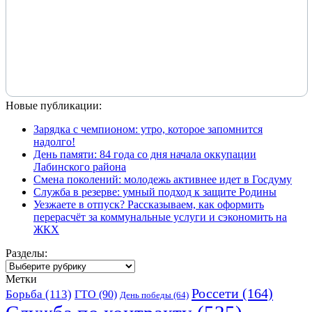
Новые публикации:
Зарядка с чемпионом: утро, которое запомнится
надолго!
День памяти: 84 года со дня начала оккупации
Лабинского района
Смена поколений: молодежь активнее идет в Госдуму
Служба в резерве: умный подход к защите Родины
Уезжаете в отпуск? Рассказываем, как оформить
перерасчёт за коммунальные услуги и сэкономить на
ЖКХ
Разделы:
Разделы:
Метки
Россети
(164)
Борьба
(113)
ГТО
(90)
День победы
(64)