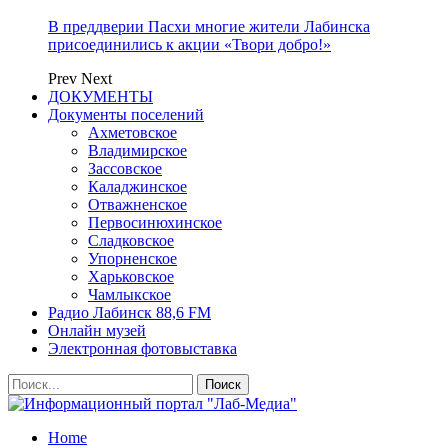
В преддверии Пасхи многие жители Лабинска
присоединились к акции «Твори добро!»
Prev
Next
ДОКУМЕНТЫ
Документы поселений
Ахметовское
Владимирское
Зассовское
Каладжинское
Отважненское
Первосинюхинское
Сладковское
Упорненское
Харьковское
Чамлыкское
Радио Лабинск 88,6 FM
Онлайн музей
Электронная фотовыставка
Home