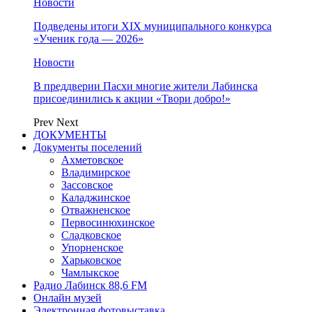
Новости
Подведены итоги XIX муниципального конкурса
«Ученик года — 2026»
Новости
В преддверии Пасхи многие жители Лабинска
присоединились к акции «Твори добро!»
Prev
Next
ДОКУМЕНТЫ
Документы поселений
Ахметовское
Владимирское
Зассовское
Каладжинское
Отважненское
Первосинюхинское
Сладковское
Упорненское
Харьковское
Чамлыкское
Радио Лабинск 88,6 FM
Онлайн музей
Электронная фотовыставка