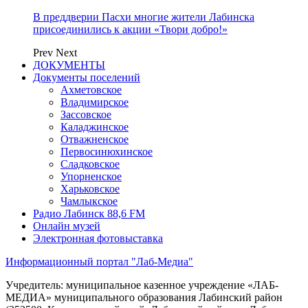
В преддверии Пасхи многие жители Лабинска
присоединились к акции «Твори добро!»
Prev
Next
ДОКУМЕНТЫ
Документы поселений
Ахметовское
Владимирское
Зассовское
Каладжинское
Отважненское
Первосинюхинское
Сладковское
Упорненское
Харьковское
Чамлыкское
Радио Лабинск 88,6 FM
Онлайн музей
Электронная фотовыставка
Информационный портал "Лаб-Медиа"
Учредитель: муниципальное казенное учреждение «ЛАБ-
МЕДИА» муниципального образования Лабинский район