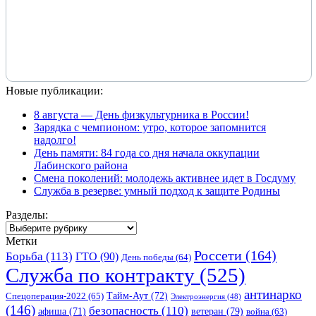
Новые публикации:
8 августа — День физкультурника в России!
Зарядка с чемпионом: утро, которое запомнится
надолго!
День памяти: 84 года со дня начала оккупации
Лабинского района
Смена поколений: молодежь активнее идет в Госдуму
Служба в резерве: умный подход к защите Родины
Разделы:
Разделы:
Метки
Россети
(164)
Борьба
(113)
ГТО
(90)
День победы
(64)
Служба по контракту
(525)
антинарко
Спецоперация-2022
(65)
Тайм-Аут
(72)
Электроэнергия
(48)
(146)
безопасность
(110)
ветеран
(79)
афиша
(71)
война
(63)