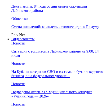
День памяти: 84 года со дня начала оккупации
Лабинского района
Общество
Смена поколений: молодежь активнее идет в Госдуму
Prev
Next
Видеосюжеты
Новости
Ситуация с топливом в Лабинском районе на 9:00, 14
июля
Новости
На Кубани ветеранов СВО и их семьи обучают ведению
бизнеса, а на федеральном уровне…
Новости
Подведены итоги XIX муниципального конкурса
«Ученик года — 2026»
Новости