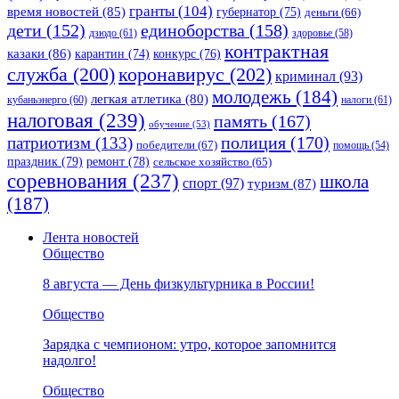
гранты
(104)
время новостей
(85)
губернатор
(75)
деньги
(66)
единоборства
(158)
дети
(152)
дзюдо
(61)
здоровье
(58)
контрактная
казаки
(86)
карантин
(74)
конкурс
(76)
коронавирус
(202)
служба
(200)
криминал
(93)
молодежь
(184)
легкая атлетика
(80)
кубаньэнерго
(60)
налоги
(61)
налоговая
(239)
память
(167)
обучение
(53)
полиция
(170)
патриотизм
(133)
победители
(67)
помощь
(54)
праздник
(79)
ремонт
(78)
сельское хозяйство
(65)
соревнования
(237)
школа
спорт
(97)
туризм
(87)
(187)
Лента новостей
Общество
8 августа — День физкультурника в России!
Общество
Зарядка с чемпионом: утро, которое запомнится
надолго!
Общество