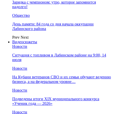
Зарядка с чемпионом: утро, которое запомнится
надолго!
Общество
День памяти: 84 года со дня начала оккупации
Лабинского района
Prev
Next
Видеосюжеты
Новости
Ситуация с топливом в Лабинском районе на 9:00, 14
июля
Новости
На Кубани ветеранов СВО и их семьи обучают ведению
бизнеса, а на федеральном уровне…
Новости
Подведены итоги XIX муниципального конкурса
«Ученик года — 2026»
Новости