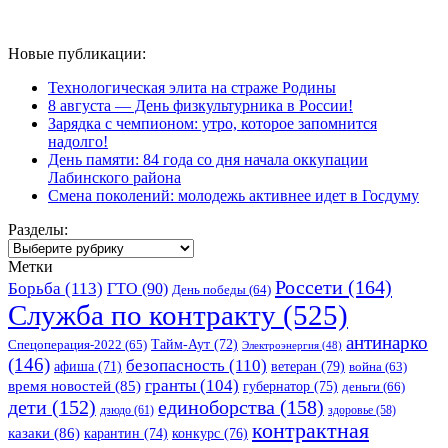
Новые публикации:
Технологическая элита на страже Родины
8 августа — День физкультурника в России!
Зарядка с чемпионом: утро, которое запомнится
надолго!
День памяти: 84 года со дня начала оккупации
Лабинского района
Смена поколений: молодежь активнее идет в Госдуму
Разделы:
Разделы:
Метки
Россети
(164)
Борьба
(113)
ГТО
(90)
День победы
(64)
Служба по контракту
(525)
антинарко
Спецоперация-2022
(65)
Тайм-Аут
(72)
Электроэнергия
(48)
(146)
безопасность
(110)
ветеран
(79)
афиша
(71)
война
(63)
гранты
(104)
время новостей
(85)
губернатор
(75)
деньги
(66)
единоборства
(158)
дети
(152)
дзюдо
(61)
здоровье
(58)
контрактная
казаки
(86)
карантин
(74)
конкурс
(76)