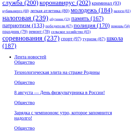
коронавирус
(202)
служба
(200)
криминал
(93)
молодежь
(184)
легкая атлетика
(80)
кубаньэнерго
(60)
налоги
(61)
налоговая
(239)
память
(167)
обучение
(53)
полиция
(170)
патриотизм
(133)
победители
(67)
помощь
(54)
праздник
(79)
ремонт
(78)
сельское хозяйство
(65)
соревнования
(237)
школа
спорт
(97)
туризм
(87)
(187)
Лента новостей
Общество
Технологическая элита на страже Родины
Общество
8 августа — День физкультурника в России!
Общество
Зарядка с чемпионом: утро, которое запомнится
надолго!
Общество