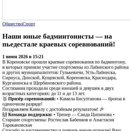
Общество
Спорт
Наши юные бадминтонисты — на
пьедестале краевых соревнований!
1 июня 2026 в 15:21
В Кореновске прошли краевые соревнования по бадминтону,
в которых приняли участие спортсмены из Лабинского района
и других муниципалитетов: Гулькевичи, Усть-Лабинска,
Сириуса, Динской, Кущевской, Кореновска, Краснодара,
Курганинска и Щербиновского района.
Состязания проходили среди юношей и девушек в двух
возрастных категориях: до 11 и до 13 лет.
🥉
Призёр соревнований:
• Камила Бисултанова — бронза в
одиночном разряде!
Поздравляем Камилу с достойным результатом! 🎉
🙌
Команда поддержки:
• Тренер — Саида Ципинова •
Старшие спортсмены: Ростислав Бабенков и Анастасия
Таракановская
Спасибо за наставничество и помощь юным игрокам! Ваш