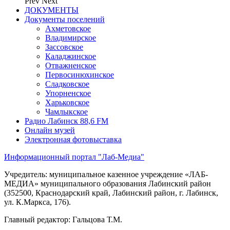
Prev
Next
ДОКУМЕНТЫ
Документы поселений
Ахметовское
Владимирское
Зассовское
Каладжинское
Отважненское
Первосинюхинское
Сладковское
Упорненское
Харьковское
Чамлыкское
Радио Лабинск 88,6 FM
Онлайн музей
Электронная фотовыставка
Информационный портал "Лаб-Медиа"
Учредитель: муниципальное казенное учреждение «ЛАБ-
МЕДИА» муниципального образования Лабинский район
(352500, Краснодарский край, Лабинский район, г. Лабинск,
ул. К.Маркса, 176).
Главный редактор: Гальцова Т.М.