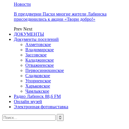
Новости
В преддверии Пасхи многие жители Лабинска
присоединились к акции «Твори добро!»
Prev
Next
ДОКУМЕНТЫ
Документы поселений
Ахметовское
Владимирское
Зассовское
Каладжинское
Отважненское
Первосинюхинское
Сладковское
Упорненское
Харьковское
Чамлыкское
Радио Лабинск 88,6 FM
Онлайн музей
Электронная фотовыставка