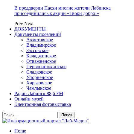
В преддверии Пасхи многие жители Лабинска
присоединились к акции «Твори добро!»
Prev
Next
ДОКУМЕНТЫ
Документы поселений
Ахметовское
Владимирское
Зассовское
Каладжинское
Отважненское
Первосинюхинское
Сладковское
Упорненское
Харьковское
Чамлыкское
Радио Лабинск 88,6 FM
Онлайн музей
Электронная фотовыставка
Home