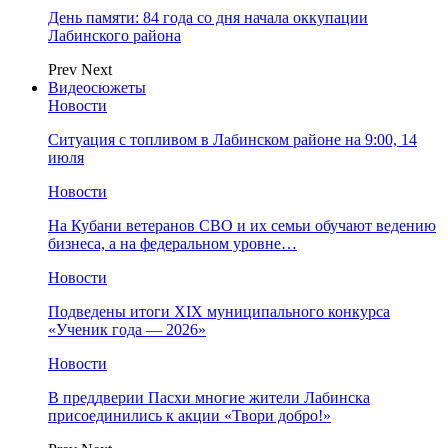
День памяти: 84 года со дня начала оккупации
Лабинского района
Prev
Next
Видеосюжеты
Новости
Ситуация с топливом в Лабинском районе на 9:00, 14
июля
Новости
На Кубани ветеранов СВО и их семьи обучают ведению
бизнеса, а на федеральном уровне…
Новости
Подведены итоги XIX муниципального конкурса
«Ученик года — 2026»
Новости
В преддверии Пасхи многие жители Лабинска
присоединились к акции «Твори добро!»