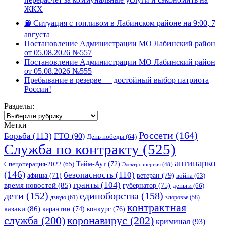
ЖКХ
⛽️ Ситуация с топливом в Лабинском районе на 9:00, 7
августа
Постановление Администрации МО Лабинский район
от 05.08.2026 №557
Постановление Администрации МО Лабинский район
от 05.08.2026 №555
Пребывание в резерве — достойный выбор патриота
России!
Разделы:
Разделы:
Метки
Россети
(164)
Борьба
(113)
ГТО
(90)
День победы
(64)
Служба по контракту
(525)
антинарко
Спецоперация-2022
(65)
Тайм-Аут
(72)
Электроэнергия
(48)
(146)
безопасность
(110)
ветеран
(79)
афиша
(71)
война
(63)
гранты
(104)
время новостей
(85)
губернатор
(75)
деньги
(66)
единоборства
(158)
дети
(152)
дзюдо
(61)
здоровье
(58)
контрактная
казаки
(86)
карантин
(74)
конкурс
(76)
коронавирус
(202)
служба
(200)
криминал
(93)