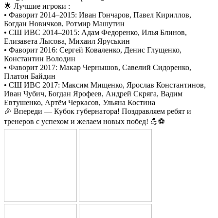
🌟 Лучшие игроки :
• Фаворит 2014–2015: Иван Гончаров, Павел Кириллов,
Богдан Новичков, Ротмир Машутин
• СШ ИВС 2014–2015: Адам Федоренко, Илья Блинов,
Елизавета Лысова, Михаил Яруськин
• Фаворит 2016: Сергей Коваленко, Денис Глущенко,
Константин Володин
• Фаворит 2017: Макар Чернышов, Савелий Сидоренко,
Платон Байдин
• СШ ИВС 2017: Максим Мищенко, Ярослав Константинов,
Иван Чубич, Богдан Ярофеев, Андрей Скряга, Вадим
Евтушенко, Артём Черкасов, Ульяна Костина
🎉 Впереди — Кубок губернатора! Поздравляем ребят и
тренеров с успехом и желаем новых побед! 💪⚽