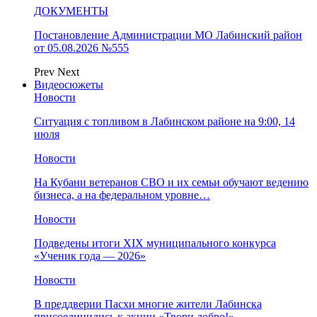
ДОКУМЕНТЫ
Постановление Администрации МО Лабинский район
от 05.08.2026 №555
Prev
Next
Видеосюжеты
Новости
Ситуация с топливом в Лабинском районе на 9:00, 14
июля
Новости
На Кубани ветеранов СВО и их семьи обучают ведению
бизнеса, а на федеральном уровне…
Новости
Подведены итоги XIX муниципального конкурса
«Ученик года — 2026»
Новости
В преддверии Пасхи многие жители Лабинска
присоединились к акции «Твори добро!»