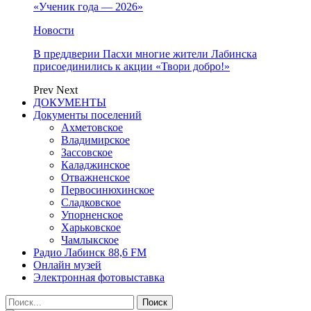
«Ученик года — 2026»
Новости
В преддверии Пасхи многие жители Лабинска
присоединились к акции «Твори добро!»
Prev
Next
ДОКУМЕНТЫ
Документы поселений
Ахметовское
Владимирское
Зассовское
Каладжинское
Отважненское
Первосинюхинское
Сладковское
Упорненское
Харьковское
Чамлыкское
Радио Лабинск 88,6 FM
Онлайн музей
Электронная фотовыставка