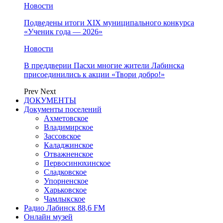
Новости
Подведены итоги XIX муниципального конкурса
«Ученик года — 2026»
Новости
В преддверии Пасхи многие жители Лабинска
присоединились к акции «Твори добро!»
Prev
Next
ДОКУМЕНТЫ
Документы поселений
Ахметовское
Владимирское
Зассовское
Каладжинское
Отважненское
Первосинюхинское
Сладковское
Упорненское
Харьковское
Чамлыкское
Радио Лабинск 88,6 FM
Онлайн музей