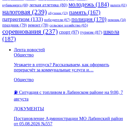
молодежь
(184)
легкая атлетика
(80)
кубаньэнерго
(60)
налоги
(61)
налоговая
(239)
память
(167)
обучение
(53)
полиция
(170)
патриотизм
(133)
победители
(67)
помощь
(54)
праздник
(79)
ремонт
(78)
сельское хозяйство
(65)
соревнования
(237)
школа
спорт
(97)
туризм
(87)
(187)
Лента новостей
Общество
Уезжаете в отпуск? Рассказываем, как оформить
перерасчёт за коммунальные услуги и…
Общество
⛽️ Ситуация с топливом в Лабинском районе на 9:00, 7
августа
ДОКУМЕНТЫ
Постановление Администрации МО Лабинский район
от 05.08.2026 №557