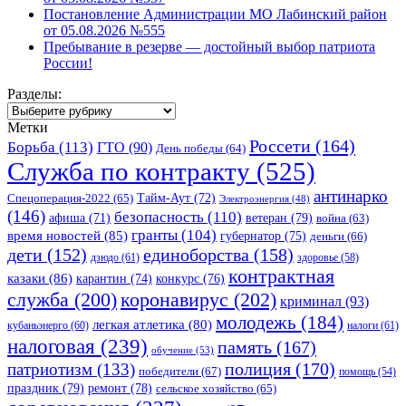
Постановление Администрации МО Лабинский район
от 05.08.2026 №555
Пребывание в резерве — достойный выбор патриота
России!
Разделы:
Разделы:
Метки
Россети
(164)
Борьба
(113)
ГТО
(90)
День победы
(64)
Служба по контракту
(525)
антинарко
Спецоперация-2022
(65)
Тайм-Аут
(72)
Электроэнергия
(48)
(146)
безопасность
(110)
ветеран
(79)
афиша
(71)
война
(63)
гранты
(104)
время новостей
(85)
губернатор
(75)
деньги
(66)
единоборства
(158)
дети
(152)
дзюдо
(61)
здоровье
(58)
контрактная
казаки
(86)
карантин
(74)
конкурс
(76)
коронавирус
(202)
служба
(200)
криминал
(93)
молодежь
(184)
легкая атлетика
(80)
кубаньэнерго
(60)
налоги
(61)
налоговая
(239)
память
(167)
обучение
(53)
полиция
(170)
патриотизм
(133)
победители
(67)
помощь
(54)
праздник
(79)
ремонт
(78)
сельское хозяйство
(65)