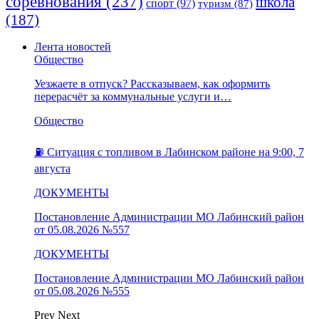
соревнования
(237)
школа
спорт
(97)
туризм
(87)
(187)
Лента новостей
Общество
Уезжаете в отпуск? Рассказываем, как оформить
перерасчёт за коммунальные услуги и…
Общество
⛽️ Ситуация с топливом в Лабинском районе на 9:00, 7
августа
ДОКУМЕНТЫ
Постановление Администрации МО Лабинский район
от 05.08.2026 №557
ДОКУМЕНТЫ
Постановление Администрации МО Лабинский район
от 05.08.2026 №555
Prev
Next