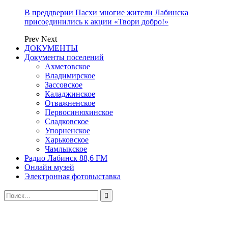
В преддверии Пасхи многие жители Лабинска
присоединились к акции «Твори добро!»
Prev
Next
ДОКУМЕНТЫ
Документы поселений
Ахметовское
Владимирское
Зассовское
Каладжинское
Отважненское
Первосинюхинское
Сладковское
Упорненское
Харьковское
Чамлыкское
Радио Лабинск 88,6 FM
Онлайн музей
Электронная фотовыставка