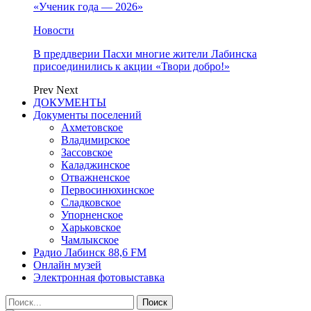
«Ученик года — 2026»
Новости
В преддверии Пасхи многие жители Лабинска
присоединились к акции «Твори добро!»
Prev
Next
ДОКУМЕНТЫ
Документы поселений
Ахметовское
Владимирское
Зассовское
Каладжинское
Отважненское
Первосинюхинское
Сладковское
Упорненское
Харьковское
Чамлыкское
Радио Лабинск 88,6 FM
Онлайн музей
Электронная фотовыставка