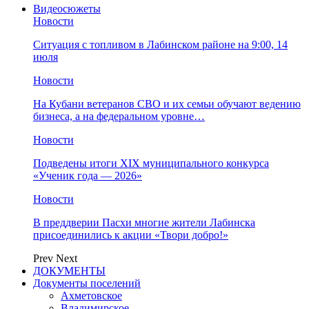
Видеосюжеты
Новости
Ситуация с топливом в Лабинском районе на 9:00, 14
июля
Новости
На Кубани ветеранов СВО и их семьи обучают ведению
бизнеса, а на федеральном уровне…
Новости
Подведены итоги XIX муниципального конкурса
«Ученик года — 2026»
Новости
В преддверии Пасхи многие жители Лабинска
присоединились к акции «Твори добро!»
Prev
Next
ДОКУМЕНТЫ
Документы поселений
Ахметовское
Владимирское