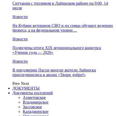
Ситуация с топливом в Лабинском районе на 9:00, 14
июля
Новости
На Кубани ветеранов СВО и их семьи обучают ведению
бизнеса, а на федеральном уровне…
Новости
Подведены итоги XIX муниципального конкурса
«Ученик года — 2026»
Новости
В преддверии Пасхи многие жители Лабинска
присоединились к акции «Твори добро!»
Prev
Next
ДОКУМЕНТЫ
Документы поселений
Ахметовское
Владимирское
Зассовское
Каладжинское