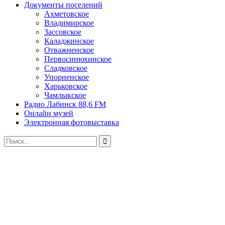
Документы поселений
Ахметовское
Владимирское
Зассовское
Каладжинское
Отважненское
Первосинюхинское
Сладковское
Упорненское
Харьковское
Чамлыкское
Радио Лабинск 88,6 FM
Онлайн музей
Электронная фотовыставка