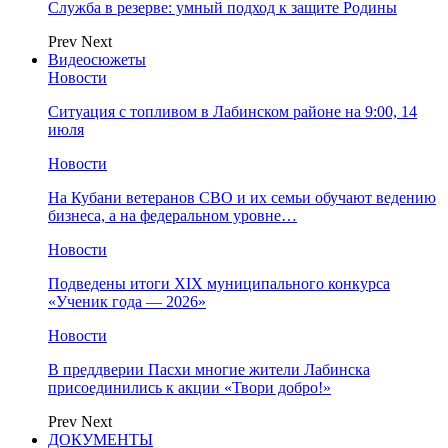
Служба в резерве: умный подход к защите Родины
Prev
Next
Видеосюжеты
Новости
Ситуация с топливом в Лабинском районе на 9:00, 14
июля
Новости
На Кубани ветеранов СВО и их семьи обучают ведению
бизнеса, а на федеральном уровне…
Новости
Подведены итоги XIX муниципального конкурса
«Ученик года — 2026»
Новости
В преддверии Пасхи многие жители Лабинска
присоединились к акции «Твори добро!»
Prev
Next
ДОКУМЕНТЫ