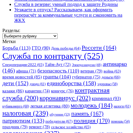
Служба в резерве: умный подход к защите Родины
Уезжаете в отпуск? Рассказываем, как оформить
перерасчёт за коммунальные услуги и сэкономить на
ЖКХ
Разделы:
Разделы:
Метки
Россети
(164)
Борьба
(113)
ГТО
(90)
День победы
(64)
Служба по контракту
(525)
антинарко
Спецоперация-2022
(65)
Тайм-Аут
(72)
Электроэнергия
(48)
(146)
безопасность
(110)
ветеран
(79)
афиша
(71)
война
(63)
гранты
(104)
время новостей
(85)
губернатор
(75)
деньги
(66)
единоборства
(158)
дети
(152)
дзюдо
(61)
здоровье
(58)
контрактная
казаки
(86)
карантин
(74)
конкурс
(76)
коронавирус
(202)
служба
(200)
криминал
(93)
молодежь
(184)
легкая атлетика
(80)
кубаньэнерго
(60)
налоги
(61)
налоговая
(239)
память
(167)
обучение
(53)
полиция
(170)
патриотизм
(133)
победители
(67)
помощь
(54)
праздник
(79)
ремонт
(78)
сельское хозяйство
(65)