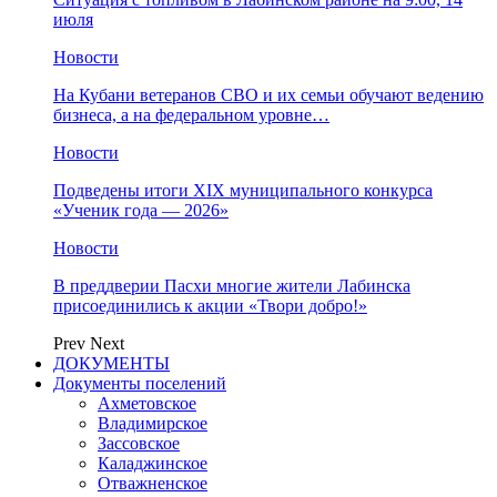
июля
Новости
На Кубани ветеранов СВО и их семьи обучают ведению
бизнеса, а на федеральном уровне…
Новости
Подведены итоги XIX муниципального конкурса
«Ученик года — 2026»
Новости
В преддверии Пасхи многие жители Лабинска
присоединились к акции «Твори добро!»
Prev
Next
ДОКУМЕНТЫ
Документы поселений
Ахметовское
Владимирское
Зассовское
Каладжинское
Отважненское